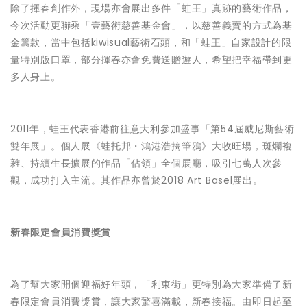
除了揮春創作外，現場亦會展出多件「蛙王」真跡的藝術作品，
今次活動更聯乘「壹藝術慈善基金會」，以慈善義賣的方式為基
金籌款，當中包括kiwisual藝術石頭，和「蛙王」自家設計的限
量特別版口罩，部分揮春亦會免費送贈遊人，希望把幸福帶到更
多人身上。
2011年，蛙王代表香港前往意大利參加盛事「第54屆威尼斯藝術
雙年展」。個人展《蛙托邦・鴻港浩搞筆鴉》大收旺場，斑爛複
雜、持續生長擴展的作品「佔領」全個展廳，吸引七萬人次參
觀，成功打入主流。其作品亦曾於2018 Art Basel展出。
新春限定會員消費獎賞
為了幫大家開個迎福好年頭，「利東街」更特別為大家準備了新
春限定會員消費獎賞，讓大家驚喜滿載，新春接福。由即日起至