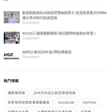
創智動能強化AI與經營雙軸競爭力 投資長受臺大EMBA
邀分享AI時代投資思維
2026/08/07
ASUSx三麗鷗耍酷聯萌 潮玩開學祭搶抱AI筆電！
2026/08/07
AMD公佈2026年第2季財務報告
2026/08/07
熱門標籤
國際發明展
JDIE日本設計創意暨發明展
世界發明智慧財產聯盟總會
SocialLab
OpView
中國文化大學
台灣發明商品促進協會
北市圖