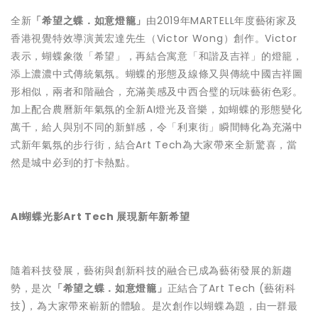
全新
「希望之蝶．如意燈籠」
由2019年MARTELL年度藝術家及
香港視覺特效導演黃宏達先生（Victor Wong）創作。Victor
表示，蝴蝶象徵「希望」，再結合寓意「和諧及吉祥」的燈籠，
添上濃濃中式傳統氣氛。蝴蝶的形態及線條又與傳統中國吉祥圖
形相似，兩者和階融合，充滿美感及中西合璧的玩味藝術色彩。
加上配合農曆新年氣氛的全新AI燈光及音樂，如蝴蝶的形態變化
萬千，給人與別不同的新鮮感，令「利東街」瞬間轉化為充滿中
式新年氣氛的步行街，結合Art Tech為大家帶來全新驚喜，當
然是城中必到的打卡熱點。
AI蝴蝶光影Art Tech 展現新年新希望
隨着科技發展，藝術與創新科技的融合已成為藝術發展的新趨
勢，是次
「希望之蝶．如意燈籠」
正結合了Art Tech (藝術科
技)，為大家帶來嶄新的體驗。是次創作以蝴蝶為題，由一群最