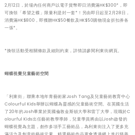
2月12日，於場內任何商戶以電子貨幣即日消費滿HK$300*，即
可換領「希望之蝶」限量利是封一套*！另由即日起至2月28日，
消費滿HK$800，即獲贈HK$50餐飲及HK$50購物現金折扣券各
一張*。
*換領活動受相關條款及細則約束，詳情請參閱利東街網頁。
蝴蝶視覺兒童藝術空間
「利東街」聯乘本地年青藝術家Josh Tang及兒童藝術教育中心
Colourful Kids舉辦以蝴蝶為靈感的兒童藝術空間。在英國生活
了20年的Josh畢業於英國倫敦金斯頓大學和雷丁大學，現職於C
olourful Kids出任藝術教學導師，兒童學員將由以Josh啟發的
蝴蝶視覺為主題，創作多項手工藝術品，為利東街注入了更多充
滿活力及創意的藝術元素。精選藝術作品更會透過網上進行慈善