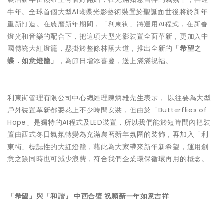
牛年。全球首個大型AI蝴蝶光影藝術裝置於聖誕面世後將於新年
重新打造。在農曆新年期間，「利東街」將運用AI程式，在新春
燈光和音樂的配合下，把這項大型光影裝置全面革新，更加入中
國傳統大紅燈籠，懸掛於整條林蔭大道，推出全新的
「希望之
蝶．如意燈籠」
，為節日增添喜慶，送上滿滿祝福。
利東街管理有限公司中心總經理陳炳雄先生表示， 以往要為大型
戶外裝置革新都要花上不少時間安裝，但由於「Butterflies of
Hope」是獨特的AI程式及LED裝置，所以我們能於短時間內把裝
置由西式冬日氣氛轉變為充滿農曆新年氛圍的裝飾，再加入「利
東街」標誌性的大紅燈籠，藉此為大家帶來新年新希望，運用創
意之餘同時也可減少浪費，符合我們企業環保循環再用的概念。
「希望」與「和諧」 中西合璧 祝願新一年如意吉祥