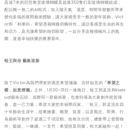
高達7米的巨型教堂玻璃蝴蝶及超過350隻幻彩玻璃蝴蝶組成，
配以獨一無二的AI程式，加入隨天氣、溫度、時間等變數而帶來
變化多端的夜間藝術體驗，讓大家感受非一般的新年裝飾。Vict
or和「利東街」希望憑藉蝴蝶的獨特性，讓訪客感受生命的再生
和活力，及充滿希望的熱切盼望，一起分享這種積極向上的氛
圍，渡過幸福快樂的農曆新年。
蛙王與你 藝集迎新
除了Victor為我們帶來的寓意希望滿滿、吉祥如意的
「希望之
蝶．如意燈籠」
之外，1月30-31日一連兩日，蛙王郭孟浩和kiwis
ual藝術石頭，並聯同一群藝術家，也會到場為大家創作祝賀揮
春，盡一己力量，希望大家把幸福帶回家。「蛙王」郭孟浩在四
十年藝術生涯中，從事繪畫、雕塑、裝置，以及觀念、即興、行
為藝術等創作了超過三千項活動。他每次出現，總會帶上發聲物
件、眼鏡、一條繩、一支竹，希望與眾同樂，和大家融和一起！