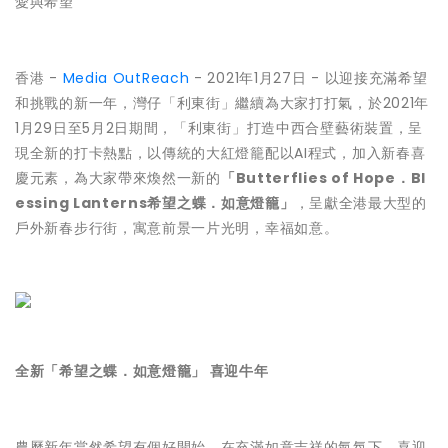
愛與希望
香港 -
Media OutReach
- 2021年1月27日 - 以迎接充滿希望
和挑戰的新一年，灣仔「利東街」繼續為大家打打氣，於2021年
1月29日至5月2日期間，「利東街」打造中西合壁藝術裝置，呈
現全新的打卡熱點，以傳統的大紅燈籠配以AI程式，加入新春喜
慶元素，為大家帶來煥然一新的
「Butterflies of Hope．Bl
essing Lanterns希望之蝶．如意燈籠」
，呈獻全港最大型的
戶外新春步行街，寓意前景一片光明，幸福如意。
全新「希望之蝶．如意燈籠」 喜迎牛年
農曆新年當然希望有個好開始，在充滿如意吉祥的氣氛下，喜迎