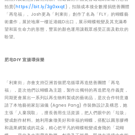
拍賣(
https://bit.ly/3g0xxqE
)，扣除成本後全數撥捐慈善團體
「再皂福」。Josh更為「利東街」創作了名為「FLY」的蝴蝶藝
術畫作，展於地庫一樓近港鐵D出口，展示蝴蝶蛻變及其充滿希
望和富生命力的形態，豐富的顏色運用讓觀眾感受正面及歡欣的
盼望。
肥皂DIY 宣揚環保樂
「利東街」亦會支持亞洲首個肥皂循環再造慈善團體「再皂
福」，是次他們以蝴蝶為主題，製作出獨特的再造肥皂作義賣，
同期更會展出一系列以再生物料製成的藝術品，是次合作特意邀
請了本地藝術家彭淑儀 (Agnes Pang) 作裝飾設計及構思，她
主張「人棄我取」，擅長善用生活資源，把人們眼中的「垃圾」
變成創作材料。她利用象徵美好和幸福的蝴蝶，搭配以圓形膠樽
和蔬果網製成的花朵，精心把平凡的蝴蝶蛻變成會飛的「花蝴