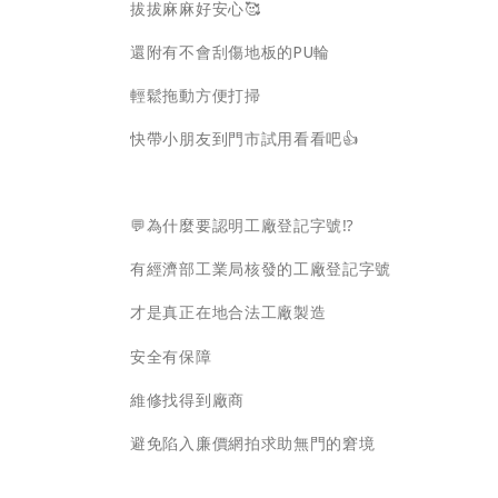
拔拔麻麻好安心🥰
還附有不會刮傷地板的PU輪
輕鬆拖動方便打掃
快帶小朋友到門市試用看看吧👍
💬為什麼要認明工廠登記字號⁉
有經濟部工業局核發的工廠登記字號
才是真正在地合法工廠製造
安全有保障
維修找得到廠商
避免陷入廉價網拍求助無門的窘境