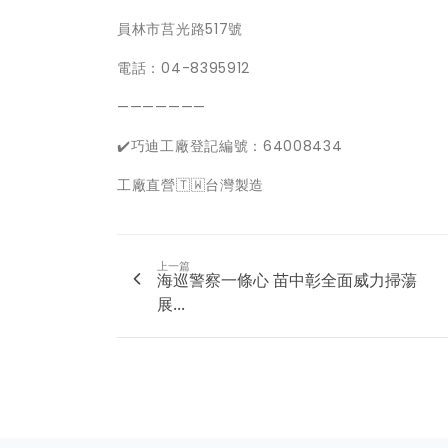
員林市莒光路517號
電話：04-8395912
———————
✔️巧迪工廠登記編號：64008434
工廠直營🇹🇼台灣製造
上一篇
海巡警察一條心 苗中彰全面威力掃蕩
展...