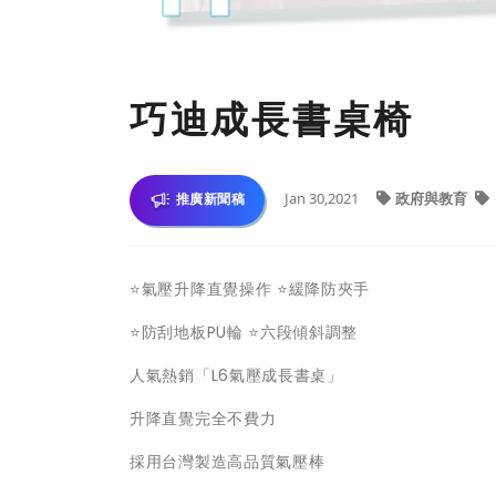
巧迪成長書桌椅
Jan 30,2021
政府與教育
推廣新聞稿
⭐氣壓升降直覺操作 ⭐緩降防夾手
⭐防刮地板PU輪 ⭐六段傾斜調整
人氣熱銷「L6氣壓成長書桌」
升降直覺完全不費力
採用台灣製造高品質氣壓棒