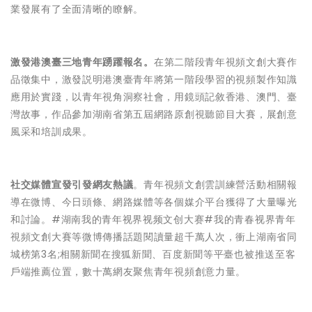
業發展有了全面清晰的瞭解。
激發港澳臺三地青年踴躍報名。
在第二階段青年視頻文創大賽作
品徵集中，激發説明港澳臺青年將第一階段學習的視頻製作知識
應用於實踐，以青年視角洞察社會，用鏡頭記敘香港、澳門、臺
灣故事，作品參加湖南省第五屆網路原創視聽節目大賽，展創意
風采和培訓成果。
社交媒體宣發引發網友熱議
。青年視頻文創雲訓練營活動相關報
導在微博、今日頭條、網路媒體等各個媒介平台獲得了大量曝光
和討論。#湖南我的青年视界视频文创大赛#我的青春视界青年
視頻文創大賽等微博傳播話題閱讀量超千萬人次，衝上湖南省同
城榜第3名;相關新聞在搜狐新聞、百度新聞等平臺也被推送至客
戶端推薦位置，數十萬網友聚焦青年視頻創意力量。