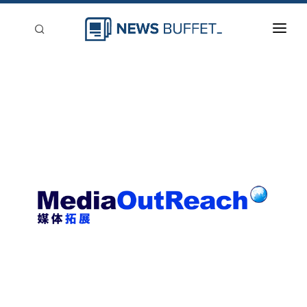
回到首頁
新聞稿分類
登入
刊登