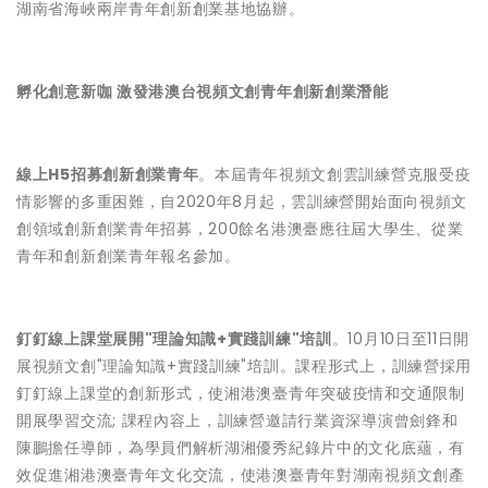
湖南省海峽兩岸青年創新創業基地協辦。
孵化創意新咖 激發港澳台視頻文創青年創新創業潛能
線上H5招募創新創業青年
。本屆青年視頻文創雲訓練營克服受疫
情影響的多重困難，自2020年8月起，雲訓練營開始面向視頻文
創領域創新創業青年招募，200餘名港澳臺應往屆大學生、從業
青年和創新創業青年報名參加。
釘釘線上課堂展開"理論知識+實踐訓練"培訓
。10月10日至11日開
展視頻文創"理論知識+實踐訓練"培訓。課程形式上，訓練營採用
釘釘線上課堂的創新形式，使湘港澳臺青年突破疫情和交通限制
開展學習交流; 課程內容上，訓練營邀請行業資深導演曾劍鋒和
陳鵬擔任導師，為學員們解析湖湘優秀紀錄片中的文化底蘊，有
效促進湘港澳臺青年文化交流，使港澳臺青年對湖南視頻文創產