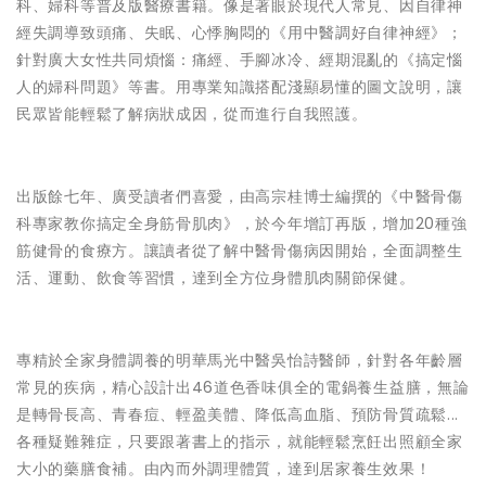
科、婦科等普及版醫療書籍。像是著眼於現代人常見、因自律神
經失調導致頭痛、失眠、心悸胸悶的《用中醫調好自律神經》；
針對廣大女性共同煩惱：痛經、手腳冰冷、經期混亂的《搞定惱
人的婦科問題》等書。用專業知識搭配淺顯易懂的圖文說明，讓
民眾皆能輕鬆了解病狀成因，從而進行自我照護。
出版餘七年、廣受讀者們喜愛，由高宗桂博士編撰的《中醫骨傷
科專家教你搞定全身筋骨肌肉》，於今年增訂再版，增加20種強
筋健骨的食療方。讓讀者從了解中醫骨傷病因開始，全面調整生
活、運動、飲食等習慣，達到全方位身體肌肉關節保健。
專精於全家身體調養的明華馬光中醫吳怡詩醫師，針對各年齡層
常見的疾病，精心設計出46道色香味俱全的電鍋養生益膳，無論
是轉骨長高、青春痘、輕盈美體、降低高血脂、預防骨質疏鬆...
各種疑難雜症，只要跟著書上的指示，就能輕鬆烹飪出照顧全家
大小的藥膳食補。由內而外調理體質，達到居家養生效果！