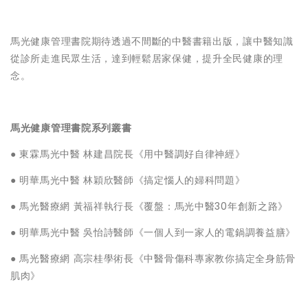
馬光健康管理書院期待透過不間斷的中醫書籍出版，讓中醫知識
從診所走進民眾生活，達到輕鬆居家保健，提升全民健康的理
念。
馬光健康管理書院系列叢書
● 東霖馬光中醫 林建昌院長《用中醫調好自律神經》
● 明華馬光中醫 林穎欣醫師《搞定惱人的婦科問題》
● 馬光醫療網 黃福祥執行長《覆盤：馬光中醫30年創新之路》
● 明華馬光中醫 吳怡詩醫師《一個人到一家人的電鍋調養益膳》
● 馬光醫療網 高宗桂學術長《中醫骨傷科專家教你搞定全身筋骨
肌肉》