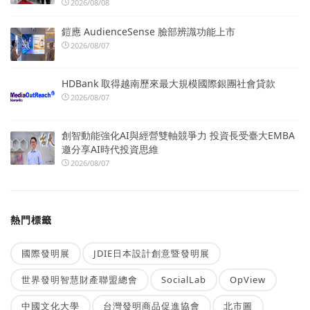
2026/08/08
鎧應 AudienceSense 臉部辨識功能上市
2026/08/07
HDBank 取得越南歷來最大規模國際銀團社會貸款
2026/08/07
創智動能強化AI與經營雙軸競爭力 投資長受臺大EMBA
邀分享AI時代投資思維
2026/08/07
熱門標籤
國際發明展
JDIE日本設計創意暨發明展
世界發明智慧財產聯盟總會
SocialLab
OpView
中國文化大學
台灣發明商品促進協會
北市圖