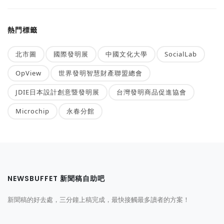
熱門標籤
北市圖
國際發明展
中國文化大學
SocialLab
OpView
世界發明智慧財產聯盟總會
JDIE日本設計創意暨發明展
台灣發明商品促進協會
Microchip
永春分館
NEWSBUFFET 新聞稿自助吧
新聞稿的好去處，三分鐘上稿完成，最快接觸最多讀者的方案！