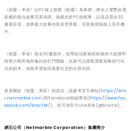
《劍靈：革命》以PC線上遊戲《劍靈》為基礎，將令人驚艷如電
影般的復仇故事完美演繹。遊戲忠於PC的精華，以高品質全3D
畫面呈現，並將龐大故事內容及世界觀，完美無瑕地植入至手機
中。
《劍靈：革命》除全3D畫面外，也帶給玩家精彩刺激的大規模即
時勢力戰和無與倫比的打鬥體驗，玩家可以挑戰需要策略技巧玩
法的副本，並能享受如同真實社交的社群內容。
更多關於《劍靈：革命》的資訊，請參考官方網站(
https://bns
r.netmarble.com
)和Facebook粉絲專頁(
https://www.fac
ebook.com/bnsrTW/
)，也可加官方Line好友(@bnsrtw)。
網石公司（Netmarble Corporation）集團簡介