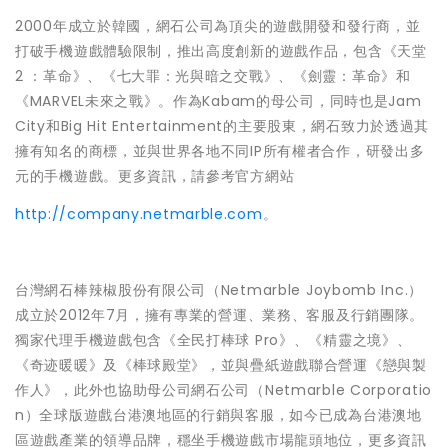
2000年成立於韓國，網石公司為頂尖的遊戲開發和發行商，並
打破手機遊戲體驗限制，推出高度創新的遊戲作品，包含《天堂
2 ：革命》、《七大罪：光與暗之交戰》、《劍靈：革命》和
《MARVEL未來之戰》。作為Kabam的母公司，同時也是Jam
City和Big Hit Entertainment的主要股東，網石致力於透過其
擁有知名的商標，並與世界各地不同IP所有權者合作，研發出多
元的手機遊戲。更多資訊，請參考官方網站
http://company.netmarble.com
。
台灣網石棒辣椒股份有限公司（Netmarble Joybomb Inc.）
成立於2012年7月，擁有專業的營運、業務、客服及行銷團隊。
獨家代理手機遊戲包含《全民打棒球 Pro》、《精靈之境》、
《奇迹暖暖》及《棒球殿堂》，並與疊紙遊戲聯合營運《戀與製
作人》，此外也協助母公司網石公司（Netmarble Corporatio
n）全球版遊戲台港澳地區的行銷與客服，如今已成為台港澳地
區遊戲產業的領導品牌，穩坐手機遊戲市場龍頭地位，更多資訊