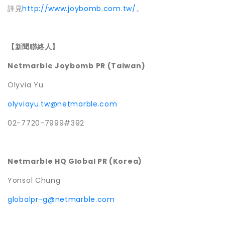
詳見
http://www.joybomb.com.tw/
。
【新聞聯絡人】
Netmarble Joybomb PR (Taiwan)
Olyvia Yu
olyviayu.tw@netmarble.com
02-7720-7999#392
Netmarble HQ Global PR (Korea)
Yonsol Chung
globalpr-g@netmarble.com