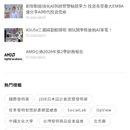
創智動能強化AI與經營雙軸競爭力 投資長受臺大EMBA
邀分享AI時代投資思維
2026/08/07
ASUSx三麗鷗耍酷聯萌 潮玩開學祭搶抱AI筆電！
2026/08/07
AMD公佈2026年第2季財務報告
2026/08/07
熱門標籤
國際發明展
JDIE日本設計創意暨發明展
世界發明智慧財產聯盟總會
SocialLab
OpView
中國文化大學
台灣發明商品促進協會
北市圖