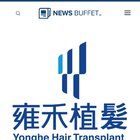
回到首頁
新聞稿分類
登入
刊登