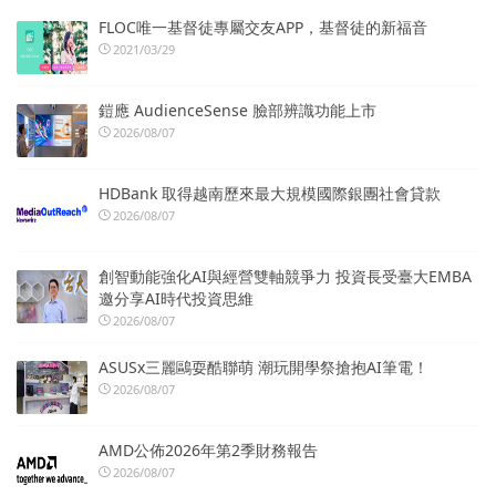
FLOC唯一基督徒專屬交友APP，基督徒的新福音
2021/03/29
鎧應 AudienceSense 臉部辨識功能上市
2026/08/07
HDBank 取得越南歷來最大規模國際銀團社會貸款
2026/08/07
創智動能強化AI與經營雙軸競爭力 投資長受臺大EMBA
邀分享AI時代投資思維
2026/08/07
ASUSx三麗鷗耍酷聯萌 潮玩開學祭搶抱AI筆電！
2026/08/07
AMD公佈2026年第2季財務報告
2026/08/07