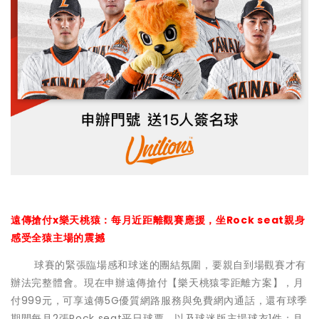
遠傳搶付x樂天桃猿：每月近距離觀賽應援，坐Rock seat親身
感受全猿主場的震撼
球賽的緊張臨場感和球迷的團結氛圍，要親自到場觀賽才有
辦法完整體會。現在申辦遠傳搶付【樂天桃猿零距離方案】，月
付999元，可享遠傳5G優質網路服務與免費網內通話，還有球季
期間每月2張Rock seat平日球票、以及球迷版主場球衣1件；月