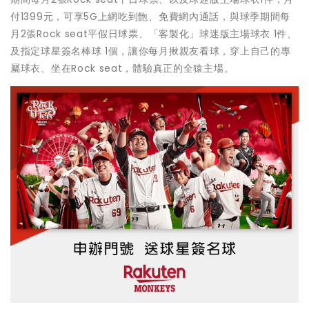
付1399元，可享5G上網吃到飽、免費網內通話，與球季期間每
月2張Rock seat平假日球票、「客製化」球迷版主場球衣 1件、
及指定球星簽名棒球 1個，讓你每月揪親友看球，穿上自己的專
屬球衣、坐在Rock seat，體驗真正的全猿主場。