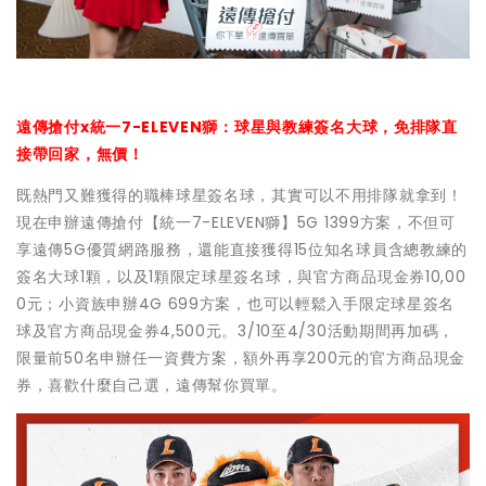
遠傳搶付x統一7-ELEVEN獅：球星與教練簽名大球，免排隊直
接帶回家，無價！
既熱門又難獲得的職棒球星簽名球，其實可以不用排隊就拿到！
現在申辦遠傳搶付【統一7-ELEVEN獅】5G 1399方案，不但可
享遠傳5G優質網路服務，還能直接獲得15位知名球員含總教練的
簽名大球1顆，以及1顆限定球星簽名球，與官方商品現金券10,00
0元；小資族申辦4G 699方案，也可以輕鬆入手限定球星簽名
球及官方商品現金券4,500元。3/10至4/30活動期間再加碼，
限量前50名申辦任一資費方案，額外再享200元的官方商品現金
券，喜歡什麼自己選，遠傳幫你買單。