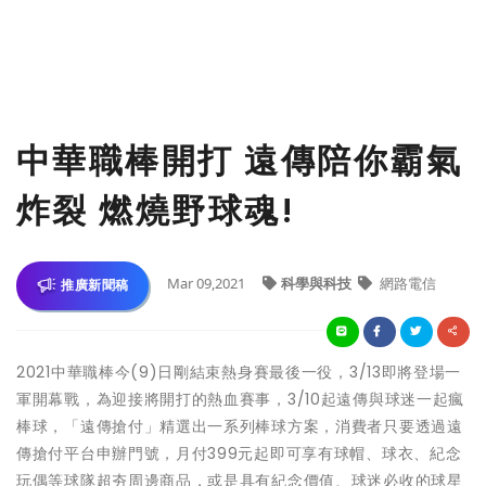
中華職棒開打 遠傳陪你霸氣
炸裂 燃燒野球魂!
Mar 09,2021
科學與科技
網路電信
推廣新聞稿
2021中華職棒今(9)日剛結束熱身賽最後一役，3/13即將登場一
軍開幕戰，為迎接將開打的熱血賽事，3/10起遠傳與球迷一起瘋
棒球，「遠傳搶付」精選出一系列棒球方案，消費者只要透過遠
傳搶付平台申辦門號，月付399元起即可享有球帽、球衣、紀念
玩偶等球隊超夯周邊商品，或是具有紀念價值、球迷必收的球星