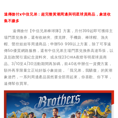
遠傳搶付x中信兄弟：超完整黃潮周邊與明星球員商品，象迷收
集不嫌多
遠傳搶付【中信兄弟棒球隊】方案，月付399起即可獲得主
場門票兌換券，還有收納夾、撲克牌、手機袋、棒球帽、漁夫
帽、聲控娃娃等周邊商品；申辦5G 999以上方案，除了可享遠
傳5G優質網路服務，還有中信兄弟主場門票兌換券高達15張，以
及彭政閔引退紀念資料夾、或永恆23CHIA夜燈等明星球員商
品。3/10至4/30活動期間再加碼，前40名申辦任一資費方案，
額外再享限量立正站好版小象娃娃，「我兄弟，我驕傲」的黃潮
象迷們，一系列周邊產品當然要全部用起來，你喜歡、你下單，
遠傳幫你買單。