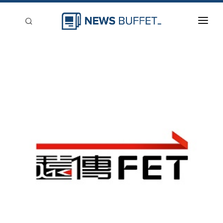
回到首頁
新聞稿分類
登入
刊登