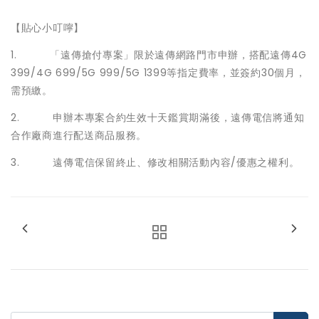
【貼心小叮嚀】
1. 「遠傳搶付專案」限於遠傳網路門市申辦，搭配遠傳4G
399/4G 699/5G 999/5G 1399等指定費率，並簽約30個月，
需預繳。
2. 申辦本專案合約生效十天鑑賞期滿後，遠傳電信將通知
合作廠商進行配送商品服務。
3. 遠傳電信保留終止、修改相關活動內容/優惠之權利。