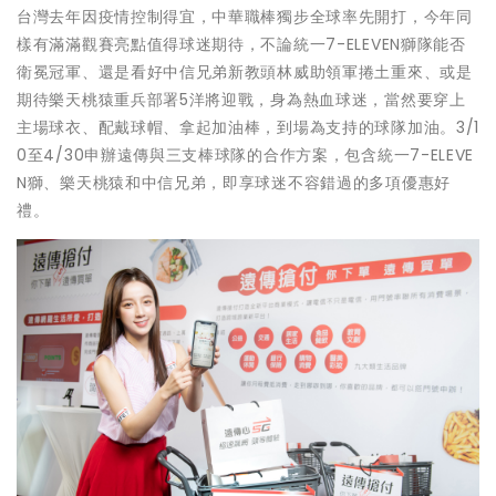
台灣去年因疫情控制得宜，中華職棒獨步全球率先開打，今年同
樣有滿滿觀賽亮點值得球迷期待，不論統一7-ELEVEN獅隊能否
衛冕冠軍、還是看好中信兄弟新教頭林威助領軍捲土重來、或是
期待樂天桃猿重兵部署5洋將迎戰，身為熱血球迷，當然要穿上
主場球衣、配戴球帽、拿起加油棒，到場為支持的球隊加油。3/1
0至4/30申辦遠傳與三支棒球隊的合作方案，包含統一7-ELEVE
N獅、樂天桃猿和中信兄弟，即享球迷不容錯過的多項優惠好
禮。