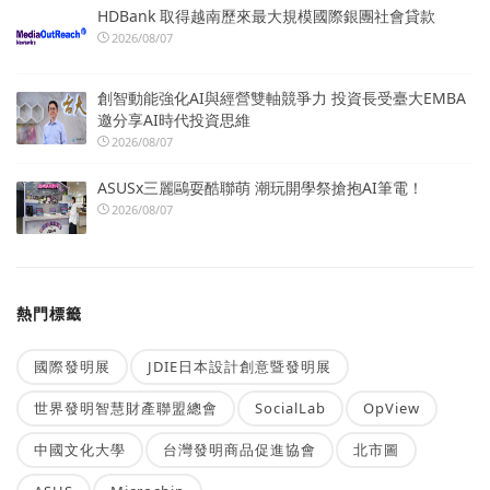
HDBank 取得越南歷來最大規模國際銀團社會貸款
2026/08/07
創智動能強化AI與經營雙軸競爭力 投資長受臺大EMBA
邀分享AI時代投資思維
2026/08/07
ASUSx三麗鷗耍酷聯萌 潮玩開學祭搶抱AI筆電！
2026/08/07
熱門標籤
國際發明展
JDIE日本設計創意暨發明展
世界發明智慧財產聯盟總會
SocialLab
OpView
中國文化大學
台灣發明商品促進協會
北市圖