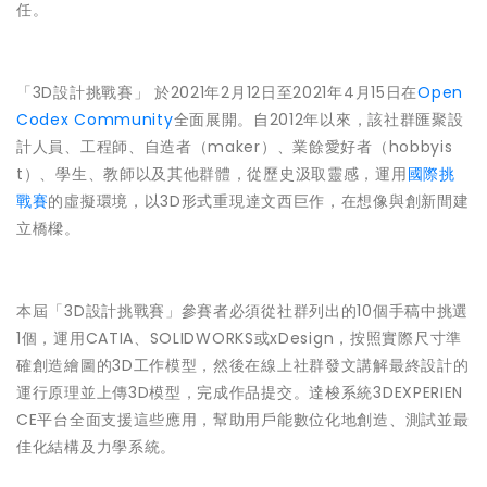
任。
「3D設計挑戰賽」 於2021年2月12日至2021年4月15日在
Open
Codex Community
全面展開。自2012年以來，該社群匯聚設
計人員、工程師、自造者（maker）、業餘愛好者（hobbyis
t）、學生、教師以及其他群體，從歷史汲取靈感，運用
國際挑
戰賽
的虛擬環境，以3D形式重現達文西巨作，在想像與創新間建
立橋樑。
本屆「3D設計挑戰賽」參賽者必須從社群列出的10個手稿中挑選
1個，運用CATIA、SOLIDWORKS或xDesign，按照實際尺寸準
確創造繪圖的3D工作模型，然後在線上社群發文講解最終設計的
運行原理並上傳3D模型，完成作品提交。達梭系統3DEXPERIEN
CE平台全面支援這些應用，幫助用戶能數位化地創造、測試並最
佳化結構及力學系統。