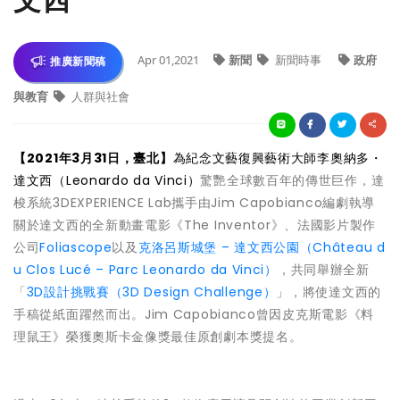
Apr 01,2021
新聞
新聞時事
政府
推廣新聞稿
與教育
人群與社會
【2021年3月31日，臺北】
為紀念文藝復興藝術大師李奧納多・
達文西（Leonardo da Vinci）
驚艷全球數百年的傳世巨作，達
梭系統3DEXPERIENCE Lab攜手由Jim Capobianco編劇執導
關於達文西的全新動畫電影《The Inventor》、法國影片製作
公司
Foliascope
以及
克洛呂斯城堡 – 達文西公園（Château d
u Clos Lucé – Parc Leonardo da Vinci）
，共同舉辦全新
「
3D設計挑戰賽（3D Design Challenge）
」，將使達文西的
手稿從紙面躍然而出。Jim Capobianco曾因皮克斯電影《料
理鼠王》榮獲奧斯卡金像獎最佳原創劇本獎提名。