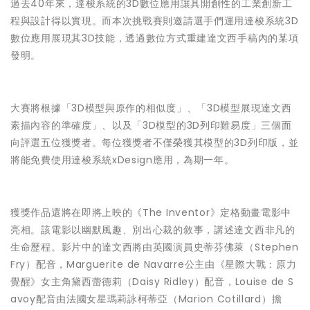
過去40年來，達梭系統的3D數位應用讓具開創性的工業創新工
程與設計得以實現。而本次挑戰賽則邀請選手們運用達梭系統3D
數位應用展現其3D技能，透過數位方式重建達文西手稿內的某項
發明。
大賽將根據「3D模型與原作的相似度」、「3D模型展現達文西
素描內容的準確度」、以及「3D模型的3D列印難易度」三個面
向評選五位獲獎者。每位獲獎者不僅榮獲其模型的3D列印版，並
將能免費使用達梭系統xDesign應用，為期一年。
獲獎作品還將在即將上映的《The Inventor》定格動畫電影中
亮相。該電影以幽默風趣、別出心裁的敘事，講述達文西非凡的
生命歷程。影片中的達文西將由英國演員史蒂芬佛萊（Stephen
Fry）配音，Marguerite de Navarre公主由《星際大戰：原力
覺醒》女主角黛西蕾德莉（Daisy Ridley）配音，Louise de S
avoy配音由法國女星瑪莉詠柯蒂亞（Marion Cotillard）擔