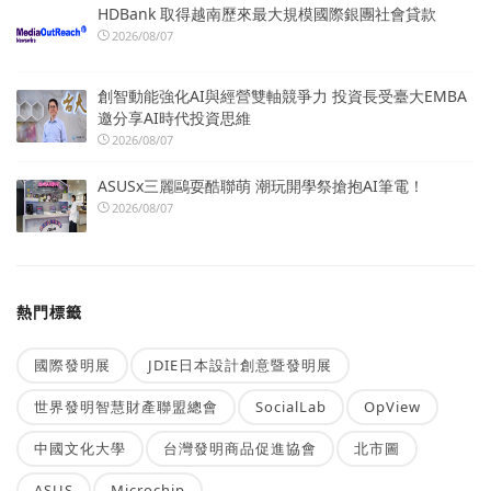
HDBank 取得越南歷來最大規模國際銀團社會貸款
2026/08/07
創智動能強化AI與經營雙軸競爭力 投資長受臺大EMBA
邀分享AI時代投資思維
2026/08/07
ASUSx三麗鷗耍酷聯萌 潮玩開學祭搶抱AI筆電！
2026/08/07
熱門標籤
國際發明展
JDIE日本設計創意暨發明展
世界發明智慧財產聯盟總會
SocialLab
OpView
中國文化大學
台灣發明商品促進協會
北市圖
ASUS
Microchip