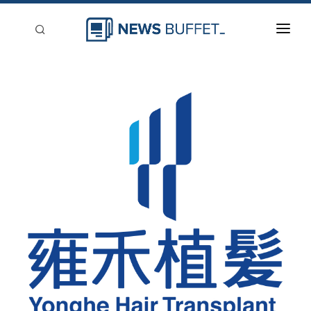
回到首頁
新聞稿分類
登入
刊登