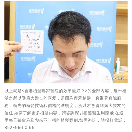
以上就是<香港植髮哪家醫院的效果最好？>的全部內容，雍禾植
髮之所以受廣大髪友的喜愛，是因為雍禾植髮一直秉著真誠服
務，領先的植髮技術和價格的透明度，所以才會得到廣大髪友的
信任.如需了解更多植髮內容，請咨詢深圳植髮醫生周龍飛.在這
里每天都會為您帶來不一樣的植髮案例.如需咨詢，請撥打電話：
852-95610196.