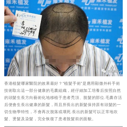
香港植髮哪家醫院的效果最好？“植髮手術”是應用顯微外科手術
技術取出這一部分健康的毛囊組織，經仔細加工培養后按照自然
的頭髮生長方向藝術化地移植于患者禿頂、脫髮的部位.毛囊存活
后便會生長出健康的新髮，而且所長出的新髮保持原有頭髮的一
切生物學特性，不會再次脫落或壞死.長出的新髮可以正常地吹
髮、燙髮及染髮，完全恢復了患者脫髮前的面貌。