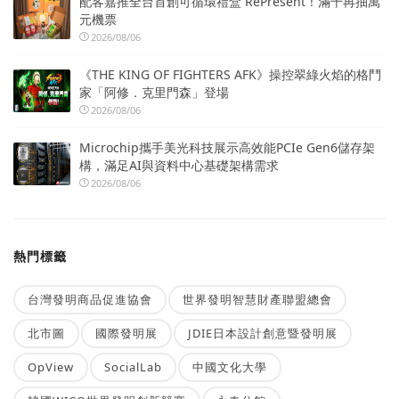
配客嘉推全台首創可循環禮盒 RePresent！滿千再抽萬
元機票
2026/08/06
《THE KING OF FIGHTERS AFK》操控翠綠火焰的格鬥
家「阿修．克里門森」登場
2026/08/06
Microchip攜手美光科技展示高效能PCIe Gen6儲存架
構，滿足AI與資料中心基礎架構需求
2026/08/06
熱門標籤
台灣發明商品促進協會
世界發明智慧財產聯盟總會
北市圖
國際發明展
JDIE日本設計創意暨發明展
OpView
SocialLab
中國文化大學