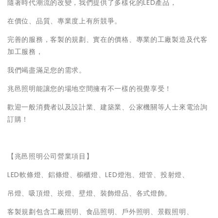
隨著時代潮流的改變，我們提供了多樣化的LED產品，
在價位、品質、專業度上有所競爭。
完善的服務，客製的規劃、實在的價格、專業的工廠製造及代客
加工服務，
我們竭盡滿足您的需求。
兆邑照明能讓您的場地空間擁有不一樣的視覺享受！
歡迎一般消費者以及設計業、建築業、公家機關等人士來電洽詢
訂購！
【兆邑照明公司營業項目】
LED軟條燈、鋁條燈、櫥櫃燈、LED燈泡、燈管、投射燈、
吊燈、吸頂燈、崁燈、壁燈、裝飾燈品、各式燈飾。
客製規劃包含工廠照明、食品照明、戶外照明、景觀照明、