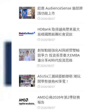
鎧應 AudienceSense 臉部辨
識功能上市
2026/08/07
HDBank 取得越南歷來最大
規模國際銀團社會貸款
2026/08/07
創智動能強化AI與經營雙軸
競爭力 投資長受臺大EMBA
邀分享AI時代投資思維
2026/08/07
ASUSx三麗鷗耍酷聯萌 潮玩
開學祭搶抱AI筆電！
2026/08/07
AMD公佈2026年第2季財務
報告
2026/08/07