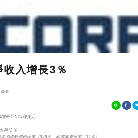
年淨收入增長3％
商業
長至1.15億美元
％和13％
高的流動資產比率（349％）和資本充足率（31％）