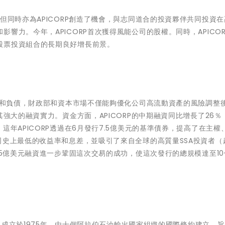
但同時亦為APICORP創造了機會，與志同道合的投資夥伴共同投資在
響力。今年，APICORP首次獲得風能公司的股權。同時，APICOR
股票投資組合的長期良好增長前景。
資產和負債，財政部和資本市場不僅能夠優化公司高流動資產的風險調整
其強大的融資實力。資金方面，APICORP的中期融資同比增長了26％
這年APICORP透過在6月發行7.5億美元的基準債券，提高了在主權
司史上最低的收益率和息差，並吸引了來自全球的高質量SSA投資者（
.5億美元融資進一步鞏固這次交易的成功，使這次發行的總規模達至10
P) 成立於1975年，由十個阿拉伯石油輸出國家組織的國際條約建立，