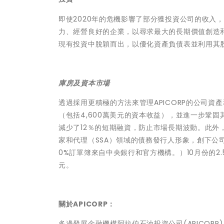
即使2020年的危機影響了部分獲投資公司的收入，
力、經營良好的企業，以尋求最大的長期價值創造和影
現有投資中脫穎而出，以優化資產負債表並利用其
庫房及資本市場
透過採用更積極的方法來管理APICORP的公司
（包括4,600萬美元的資本收益），並進一步鞏固
減少了12％的短期融資，防止市場長期波動。此外，
家和代理（SSA）領域的債務發行人形象，創下公
0%訂單簿來自中央銀行和官方機構。）10月份的2
元。
關於APICORP：
多邊發展金融機構阿拉伯石油投資公司(APICOR