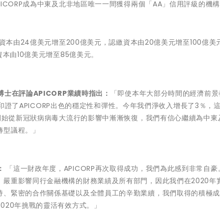
ICORP成為中東及北非地區唯一一間獲得兩個「AA」信用評級的機
資本由24億美元增至200億美元，認繳資本由20億美元增至100億美
資本由10億美元增至85億美元。
oun博士在評論APICORP業績時指出：
「即使本年大部分時間的經濟前景
業績印證了APICORP出色的穩定性和彈性。今年我們淨收入增長了3％，
界開始從新冠狀病病毒大流行的影響中漸漸恢復，我們有信心繼續為中東
轉型議程。」
示：
「這一財政年度，APICORP再次取得成功，我們為此感到非常自豪
嚴重影響同行金融機構的財務業績及所有部門，因此我們在2020年
持、緊密的合作關係基礎以及全體員工的辛勤業續，我們取得的積極
020年挑戰的靈活有效方式。」