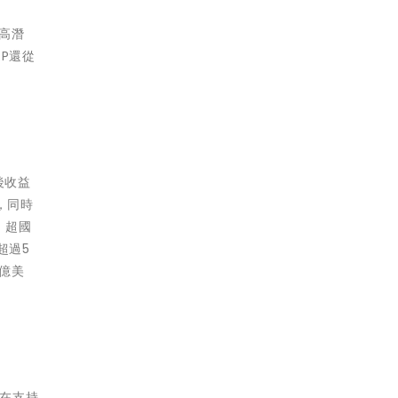
高潛
P還從
後收益
，同時
、超國
超過5
億美
旨在支持