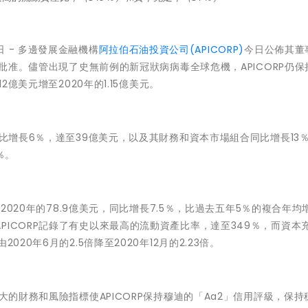
月7日 - 多邊發展金融機構
阿拉伯石油投資公司(APICORP)
今日公佈其董
會批准。儘管出現了史無前例的新冠狀病病毒全球危機，APICORP仍保
2億美元增至2020年的1.15億美元。
同比增長6％，達至39億美元，以及其財務和資本市場組合同比增長13
％。
至2020年的78.9億美元，同比增長7.5％，比過去五年5％的複合年均
ICORP記錄了有史以來最高的流動資產比率，達至349％，而資本
20年6月的2.5倍降至2020年12月的2.23倍。
大的財務和風險指標使APICORP保持穆迪的「Aa2」信用評級，保持