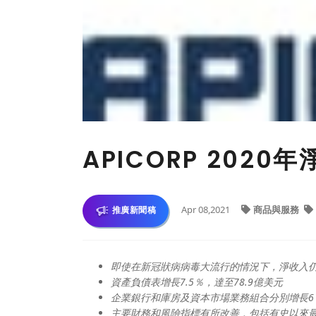
APICORP 2020
Apr 08,2021
商品與服務
推廣新聞稿
即使在新冠狀病病毒大流行的情況下，淨收入仍增
資產負債表增長7.5％，達至78.9億美元
企業銀行和庫房及資本市場業務組合分別增長6
主要財務和風險指標有所改善，包括有史以來最