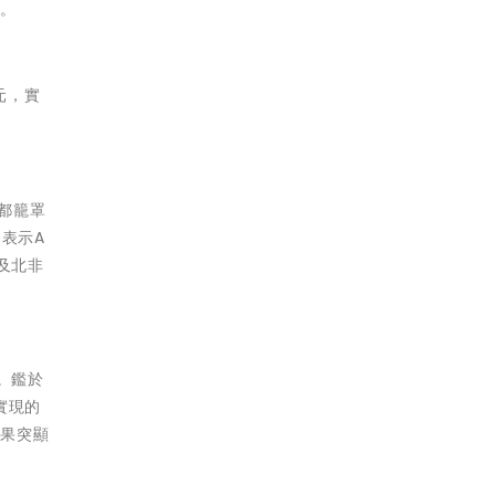
構。
元，實
都籠罩
這表示A
及北非
。鑑於
實現的
成果突顯