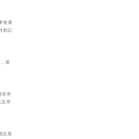
事會通
持創記
％，連
增長率
充足率
穩定展