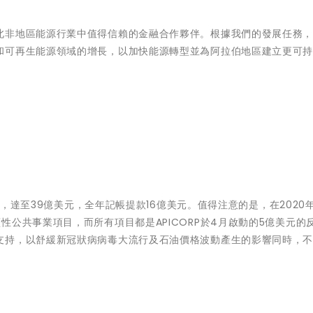
北非地區能源行業中值得信賴的金融合作夥伴。根據我們的發展任務
和可再生能源領域的增長，以加快能源轉型並為阿拉伯地區建立更可
％，達至39億美元，全年記帳提款16億美元。值得注意的是，在2020年
公共事業項目，而所有項目都是APICORP於4月啟動的5億美元的
支持，以舒緩新冠狀病病毒大流行及石油價格波動產生的影響同時，