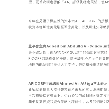
望，更首次獲惠譽的「AA」評級及穩定展望，使AP
今年也見證了標誌性的資本增加，APICORP的授權
收資本從10億美元增至15億美元，以及可通知即繳
董事會主席Aabed bin Abdulla Al-Saad
著不確定性，但APICORP 2020年的強勁財務
PICORP強勁穩健的基礎。隨著該地區乃至全世
地區的能源部門提供大力支持，包括積極推進能源
APICORP行政總裁Ahmed Ali Attiga博士表
新冠狀病病毒大流行帶來前所未見的三大危機衝擊，
里程碑變得更顯重要。受益於我們成員國的堅定支
我們長期投資和資金策略的穩健性，以及我們應對2