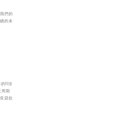
，我們的
持續的未
的11項
反周期
不良貸款