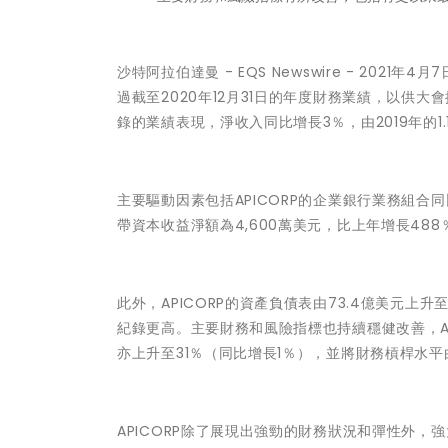
沙特阿拉伯達曼 - EQS Newswire - 2021年4
過截至2020年12月31日的年度財務業績，以供大
錄的業績表現，淨收入同比增長3％，由2019年的1.1
主要驅動因素包括APICORP的企業銀行業務組合
帶資本收益淨額為4,600萬美元，比上年增長488
此外，APICORP的資產負債表由73.4億美元上升
紀錄更高。主要財務和風險指標也持續穩健改善，AP
亦上升至31％（同比增長1％），並將財務槓桿水平由20
APICORP除了展現出強勁的財務狀況和彈性外，強