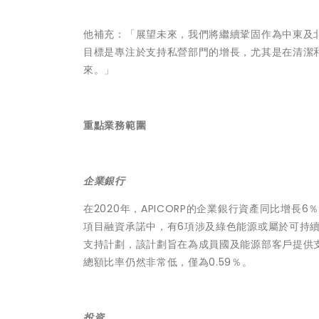
他補充：「展望未來，我們將繼續鞏固作為中東及
目標是專注於支持私營部門的增長，尤其是在清潔
來。」
重點業務範圍
企業銀行
在2020年，APICORP的企業銀行資產同比增長6
項目融資承諾中，有6項涉及綠色能源或屬於可持續性
支持計劃，該計劃旨在為成員國及能源部客戶提供
總額比率仍然非常低，僅為0.59％。
投資