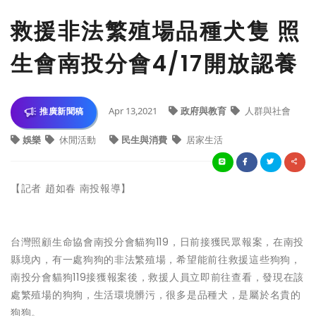
救援非法繁殖場品種犬隻 照
生會南投分會4/17開放認養
Apr 13,2021
政府與教育
人群與社會
推廣新聞稿
娛樂
休閒活動
民生與消費
居家生活
【記者 趙如春 南投報導】
台灣照顧生命協會南投分會貓狗119，日前接獲民眾報案，在南投
縣境內，有一處狗狗的非法繁殖場，希望能前往救援這些狗狗，
南投分會貓狗119接獲報案後，救援人員立即前往查看，發現在該
處繁殖場的狗狗，生活環境髒污，很多是品種犬，是屬於名貴的
狗狗。