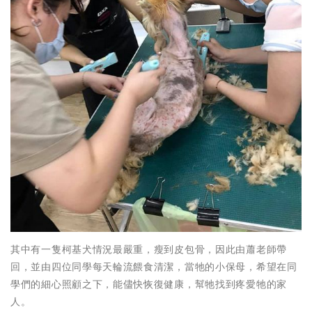
其中有一隻柯基犬情況最嚴重，瘦到皮包骨，因此由蕭老師帶
回，並由四位同學每天輪流餵食清潔，當牠的小保母，希望在同
學們的細心照顧之下，能儘快恢復健康，幫牠找到疼愛牠的家
人。