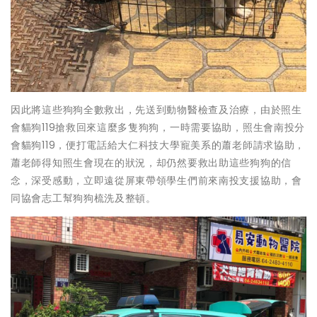
因此將這些狗狗全數救出，先送到動物醫檢查及治療，由於照生
會貓狗119搶救回來這麼多隻狗狗，一時需要協助，照生會南投分
會貓狗119，便打電話給大仁科技大學寵美系的蕭老師請求協助，
蕭老師得知照生會現在的狀況，却仍然要救出助這些狗狗的信
念，深受感動，立即遠從屏東帶領學生們前來南投支援協助，會
同協會志工幫狗狗梳洗及整頓。