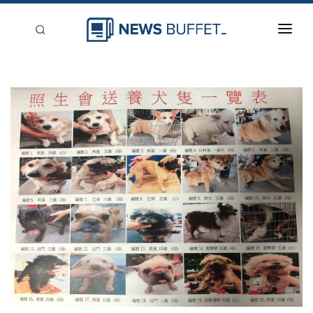
回到首頁
新聞稿分類
登入
刊登