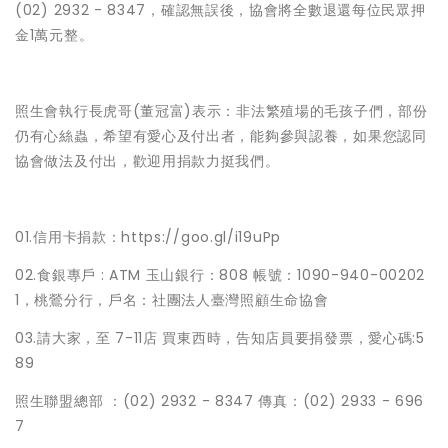
(02) 2932 - 8347，確認無誤後，協會將全數退還每位民眾押
金1萬元整。
照生會執行長虎哥(董冠富)表示：非法繁殖場的毛孩子們，部份
仍有心絲蟲，希望有愛心及付出者，能夠參與認養，如果您認同
協會做法及付出，歡迎用捐款力挺我們。
01.信用卡捐款：https://goo.gl/i19uPp
02.食銀專戶 : ATM 玉山銀行：808 帳號：1090-940-00202
1，桃鶯分行，戶名：社團法人臺灣照顧生命協會
03.請大家，至 7-11店 買東西時，告知店員要捐發票，愛心碼:5
89
照生聯盟總部 ：(02) 2932 - 8347 傳真：(02) 2933 - 696
7