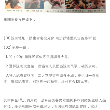
相關認養程序如下：
(01)認養地址：照生會南投分會 南投縣埔里鎮信義路95號
(02)認養手續：
1. 10：00由排隊民眾依序選擇認養犬隻。
2.選擇認養犬隻後，經協會人員面談認養民眾，確認資格。
3.符合認養資格者，當天立即辦理認養手續：提供身份證影
本，填寫認養書、和狗狗一起拍照、繳付押金1萬元整。
其中押金1萬元的用意，是希望認養民眾能夠將狗狗結紮並植入晶
片後，提供相關完成手續證明，與照生聯盟總部聯絡，電話：