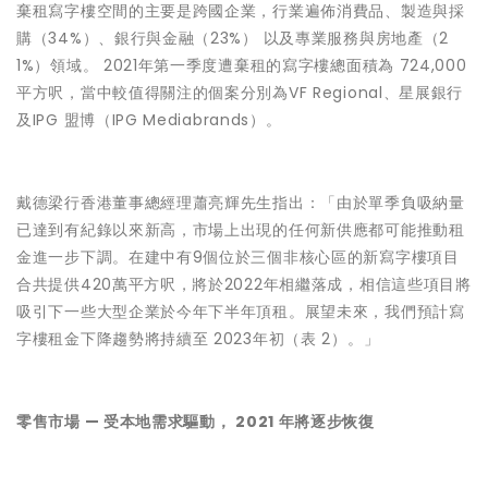
棄租寫字樓空間的主要是跨國企業，行業遍佈消費品、製造與採
購（34%）、銀行與金融（23%） 以及專業服務與房地產（2
1%）領域。 2021年第一季度遭棄租的寫字樓總面積為 724,000
平方呎，當中較值得關注的個案分別為VF Regional、星展銀行
及IPG 盟博（IPG Mediabrands）。
戴德梁行香港董事總經理蕭亮輝先生指出：「由於單季負吸納量
已達到有紀錄以來新高，市場上出現的任何新供應都可能推動租
金進一步下調。在建中有9個位於三個非核心區的新寫字樓項目
合共提供420萬平方呎，將於2022年相繼落成，相信這些項目將
吸引下一些大型企業於今年下半年頂租。展望未來，我們預計寫
字樓租金下降趨勢將持續至 2023年初（表 2）。」
零售市場 — 受本地需求驅動， 2021 年將逐步恢復