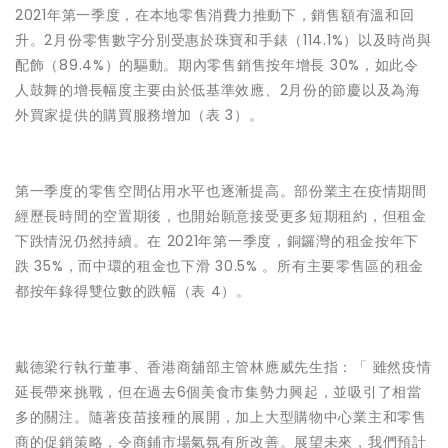
2021年第一季度，在本地零售消費力推動下，銷售額有溫和回
升。2月份零售數字分別受惠於珠寶和手錶（114.1%）以及時尚與
配飾（89.4%）的驅動。期內零售銷售按年增長 30%，如此令
人鼓舞的增長幅度主要由於低基準效應、2月份的節慶以及為海
外買家提供的購買服務增加（表 3）。
第一季度的零售空間佔用水平也逐漸提高。部份業主在疫情期間
經歷長時間的空置期後，也開始願意接受更多短期租約，但租金
下跌情況仍然持續。在 2021年第一季度，銅鑼灣的租金按年下
跌 35%，而中環的租金也下滑 30.5% 。所有主要零售區的租金
都按年錄得雙位數的跌幅（表 4）。
戴德梁行執行董事、香港商舖部主管林應威先生指：「 雖然疫情
延長帶來挑戰，但在過去6個美食市集勢力興起，並吸引了相當
多的關注。隨著疫苗接種的展開，加上大型購物中心業主和零售
商的促銷策略，令商鋪市場氣氛有所改善。展望未來，我們預計