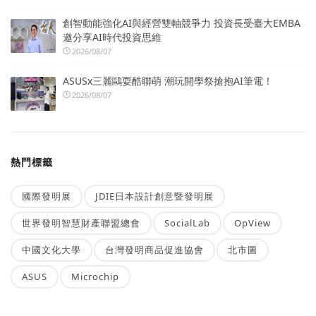
創智動能強化AI與經營雙軸競爭力 投資長受臺大EMBA
邀分享AI時代投資思維
2026/08/07
ASUSx三麗鷗耍酷聯萌 潮玩開學祭搶抱AI筆電！
2026/08/07
熱門標籤
國際發明展
JDIE日本設計創意暨發明展
世界發明智慧財產聯盟總會
SocialLab
OpView
中國文化大學
台灣發明商品促進協會
北市圖
ASUS
Microchip