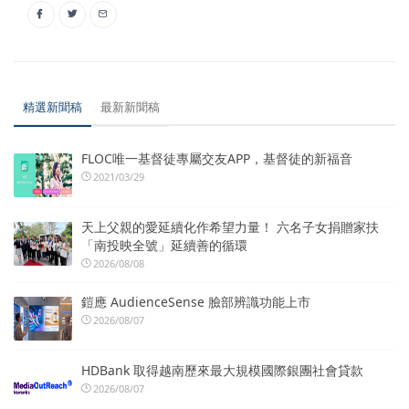
精選新聞稿
最新新聞稿
FLOC唯一基督徒專屬交友APP，基督徒的新福音
2021/03/29
天上父親的愛延續化作希望力量！ 六名子女捐贈家扶
「南投映全號」延續善的循環
2026/08/08
鎧應 AudienceSense 臉部辨識功能上市
2026/08/07
HDBank 取得越南歷來最大規模國際銀團社會貸款
2026/08/07