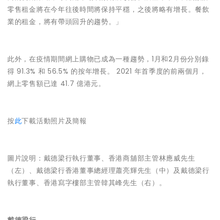
零售租金將在今年往後時間將保持平穩，之後將略有增長。餐飲
業的租金，將有帶頭回升的趨勢。」
此外，在疫情期間網上購物已成為一種趨勢，1月和2月份分別錄
得 91.3% 和 56.5% 的按年增長。 2021 年首季度的前兩個月，
網上零售額已達 41.7 億港元。
按
此
下載活動照片及簡報
圖片說明：戴德梁行執行董事、香港商舖部主管林應威先生
（左）、戴德梁行香港董事總經理蕭亮輝先生（中）及戴德梁行
執行董事、香港寫字樓部主管韓其峰先生（右）。
戴德梁行