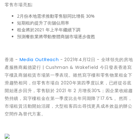
零售市場亮點:
2月份本地需求推動零售額同比增長 30%
短期租約提升了街舖佔用率
租金將於2021 年上半年繼續下調
預測餐飲業將帶動整體商舖市場逐步復甦
香港 -
Media OutReach
- 2021年4月12日 - 全球領先的房地
產服務商戴德梁行 | Cushman & Wakefield 今日發表香港寫
字樓及商舖租賃市場第一季表現。雖然寫字樓和零售物業租金下
滑趨勢相同，但零售市場自 2020年第四季度以來，已經從谷底
開始逐步回升，零售額於 2021 年 2 月增長30%；因企業收縮趨
勢持續，寫字樓租金在第一季度比去年同期降了17.6% 。然而，
市場租賃活動開始活躍，大型租客四出尋找更具成本效益的辦公
空間作為替代方案。