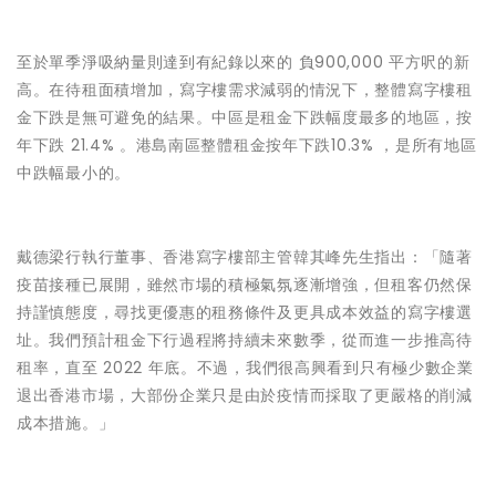
至於單季淨吸納量則達到有紀錄以來的 負900,000 平方呎的新
高。在待租面積增加，寫字樓需求減弱的情況下，整體寫字樓租
金下跌是無可避免的結果。中區是租金下跌幅度最多的地區，按
年下跌 21.4% 。港島南區整體租金按年下跌10.3% ，是所有地區
中跌幅最小的。
戴德梁行執行董事、香港寫字樓部主管韓其峰先生指出：「隨著
疫苗接種已展開，雖然市場的積極氣氛逐漸增強，但租客仍然保
持謹慎態度，尋找更優惠的租務條件及更具成本效益的寫字樓選
址。我們預計租金下行過程將持續未來數季，從而進一步推高待
租率，直至 2022 年底。不過，我們很高興看到只有極少數企業
退出香港市場，大部份企業只是由於疫情而採取了更嚴格的削減
成本措施。」