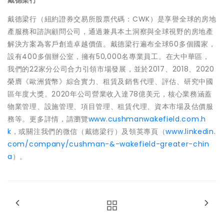
戴德梁行（紐約證券交易所股票代碼：CWK）是享譽全球的房地
產服務和諮詢顧問公司，通過兼具本土洞察與全球視野的房地產
解決方案為客戶創造卓越價值。戴德梁行遍布全球60多個國家，
設有400多個辦公室，擁有50,000名專業員工。在大中華區，
我們的22家分公司合力引領市場發展，並於2017、2018、2020
榮膺《歐洲貨幣》綜合實力、租賃及銷售代理、評估、研究中國
區年度大獎。2020年公司營業收入達78億美元，核心業務涵蓋
物業管理、設施管理、項目管理、租賃代理、資本市場及估價服
務等。更多詳情，請瀏覽
www.cushmanwakefield.com.h
k
，或關注我們的微信（戴德梁行）及領英專頁（
www.linkedin.
com/company/cushman-&-wakefield-greater-chin
a
）。