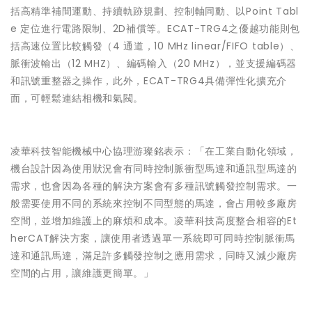
括高精準補間運動、持續軌跡規劃、控制軸同動、以Point Tabl
e 定位進行電路限制、2D補償等。ECAT-TRG4之優越功能則包
括高速位置比較觸發（4 通道，10 MHz linear/FIFO table）、
脈衝波輸出（12 MHZ）、編碼輸入（20 MHz），並支援編碼器
和訊號重整器之操作，此外，ECAT-TRG4具備彈性化擴充介
面，可輕鬆連結相機和氣閥。
凌華科技智能機械中心協理游璨銘表示：「在工業自動化領域，
機台設計因為使用狀況會有同時控制脈衝型馬達和通訊型馬達的
需求，也會因為各種的解決方案會有多種訊號觸發控制需求。一
般需要使用不同的系統來控制不同型態的馬達，會占用較多廠房
空間，並增加維護上的麻煩和成本。凌華科技高度整合相容的Et
herCAT解決方案，讓使用者透過單一系統即可同時控制脈衝馬
達和通訊馬達，滿足許多觸發控制之應用需求，同時又減少廠房
空間的占用，讓維護更簡單。」