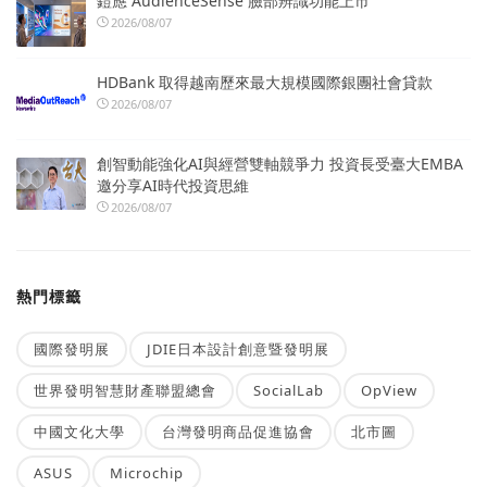
鎧應 AudienceSense 臉部辨識功能上市
2026/08/07
HDBank 取得越南歷來最大規模國際銀團社會貸款
2026/08/07
創智動能強化AI與經營雙軸競爭力 投資長受臺大EMBA
邀分享AI時代投資思維
2026/08/07
熱門標籤
國際發明展
JDIE日本設計創意暨發明展
世界發明智慧財產聯盟總會
SocialLab
OpView
中國文化大學
台灣發明商品促進協會
北市圖
ASUS
Microchip