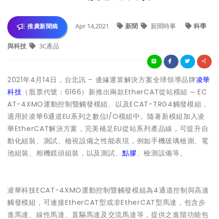
Apr 14,2021
新聞
新聞時事
科學
推廣新聞稿
與科技
3C產品
2021年4月14日，台北訊 – 邊緣運算解決方案全球領導品牌
凌華
科技
（股票代號：6166）新推出兩款EtherCAT從站模組 ─ EC
AT-4XMO運動控制暨觸發模組、以及ECAT-TRG4觸發模組，
適用於凌華6通道EU系列之數位I/O模組中。隨著新模組加入凌
華EtherCAT解決方案，完美補足EU從站系列產品線，可提升自
動化組裝、測試、檢視設備之性能表現，例如手機玻璃檢測、電
池組裝、相機鏡頭組裝，以及測試、
點膠
、檢測設備等。
凌華科技ECAT-4XMO運動控制暨觸發模組為4通道控制與高速
觸發模組，可連接EtherCAT型或非EtherCAT型馬達，包含步
進馬達、線性馬達、直驅馬達及交流馬達等，提供之進階功能包