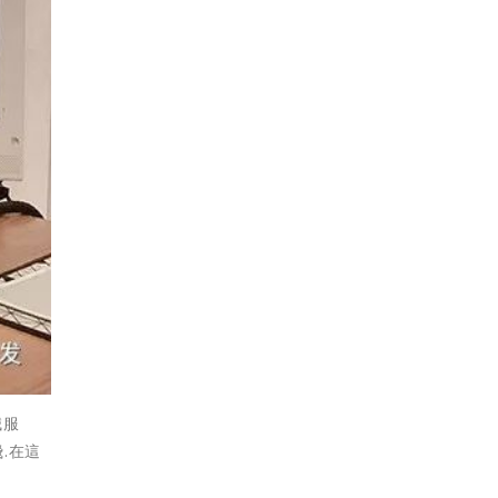
誠服
.在這