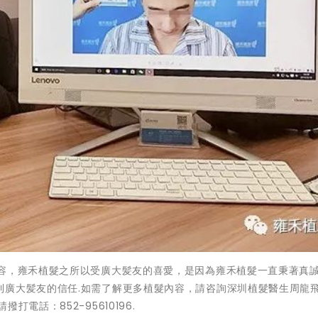
內容，雍禾植髮之所以受廣大髪友的喜愛，是因為雍禾植髮一直秉著真
廣大髪友的信任.如需了解更多植髮內容，請咨詢深圳植髮醫生周龍飛
電話：852-95610196.