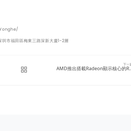
Yonghe/
圳市福田區梅東三路深新大廈1-2層
下一
AMD推出搭載Radeon顯示核心的R..