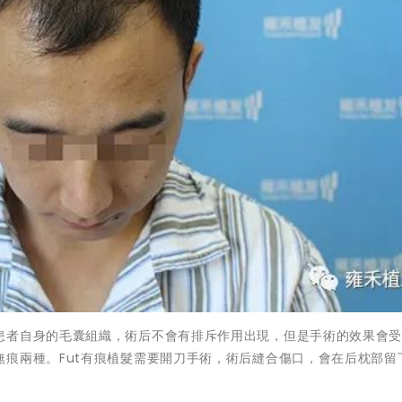
患者自身的毛囊組織，術后不會有排斥作用出現，但是手術的效果會
痕兩種。Fut有痕植髮需要開刀手術，術后縫合傷口，會在后枕部留