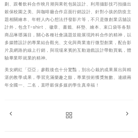
劃、跟餐飲科合作映月潮與果乾包裝設計、利用攝影技巧拍攝出
穀保校園之美、與咖啡廳合作店面行銷設計、針對小孩的防疫主
題相關繪本、年輕人內心想法抒發影片等，不只是微創業店舖設
計外，包含T-shirt 、徽章、書籤、杯墊、繪本、束口袋等各類
商品琳瑯滿目，關心各種社會議題並能展現跨科合作的精神，以
多媒體設計的專業結合觀光、文化與商業進行微型創業，配合影
片及網路的線上行銷，與現場來賓的互動遊戲設計帶動買氣，體
驗畢業即就業的精神。
美女網紅「亞亞」參觀後也十分驚豔，別出心栽的成果展出與精
湛的教學成果，學習充滿樂趣之餘，專業技術獲獎無數、連續兩
年全國一、二名，直呼穀保多媒的學生真幸福！