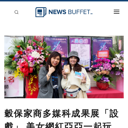
回到首頁
新聞稿分類
登入
刊登
穀保家商多媒科成果展「設
戲」 美女網紅亞亞一起玩