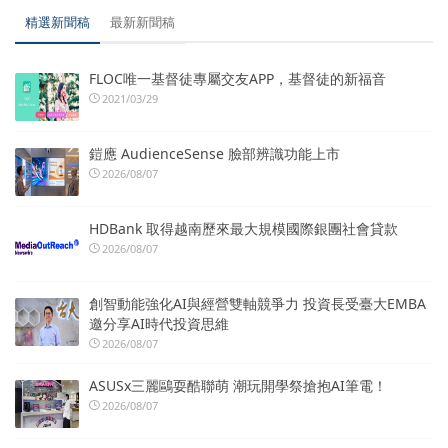
精選新聞稿
最新新聞稿
FLOC唯一基督徒專屬交友APP，基督徒的新福音
2021/03/29
鎧應 AudienceSense 臉部辨識功能上市
2026/08/07
HDBank 取得越南歷來最大規模國際銀團社會貸款
2026/08/07
創智動能強化AI與經營雙軸競爭力 投資長受臺大EMBA
邀分享AI時代投資思維
2026/08/07
ASUSx三麗鷗耍酷聯萌 潮玩開學祭搶抱AI筆電！
2026/08/07