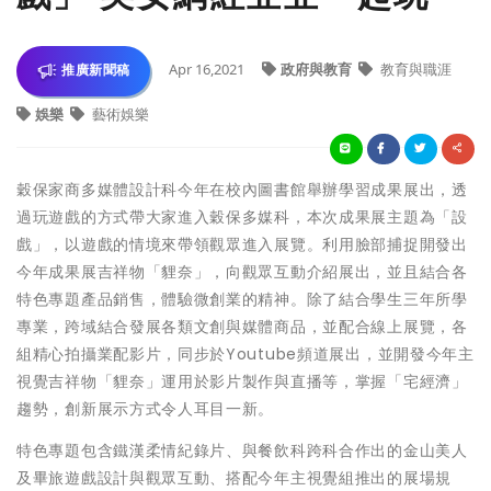
Apr 16,2021
政府與教育
教育與職涯
推廣新聞稿
娛樂
藝術娛樂
穀保家商多媒體設計科今年在校內圖書館舉辦學習成果展出，透
過玩遊戲的方式帶大家進入穀保多媒科，本次成果展主題為「設
戲」，以遊戲的情境來帶領觀眾進入展覽。利用臉部捕捉開發出
今年成果展吉祥物「貍奈」，向觀眾互動介紹展出，並且結合各
特色專題產品銷售，體驗微創業的精神。除了結合學生三年所學
專業，跨域結合發展各類文創與媒體商品，並配合線上展覽，各
組精心拍攝業配影片，同步於Youtube頻道展出，並開發今年主
視覺吉祥物「貍奈」運用於影片製作與直播等，掌握「宅經濟」
趨勢，創新展示方式令人耳目一新。
特色專題包含鐵漢柔情紀錄片、與餐飲科跨科合作出的金山美人
及畢旅遊戲設計與觀眾互動、搭配今年主視覺組推出的展場規