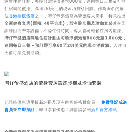
隔離住宿計劃，每晚只需淨價港幣800元，連同每日三餐及可於
住宿期間使用、高達281美元的現金消費額回贈。作為著名的最
佳
香港檢疫酒店
之一，灣仔帝盛酒店為響應客人需求，特意推出
全新健身套房(面積: 48平方米)，設有跑步機及瑜伽套裝
連交叉
訓練阻力帶等設備，不論任何時間，客人都可輕鬆在房內鍛煉。
灣仔帝盛酒店隔離住宿計劃由每晚淨價港幣800元至3,800元，
連同每日三餐 - 預訂即可享60至281美元的現金消費額。
入住14
天前可享免費取消。
灣仔帝盛酒店的健身套房設跑步機及瑜伽套裝
此限時優惠適用於新註冊及現有的帝盛禮賞會員 –
免費登記成為
會員
並
立即預訂
，即可享有優惠！詳情請參閱
酒店官方網站
。
全新健身套房為您帶來既超值又舒適的健身體驗