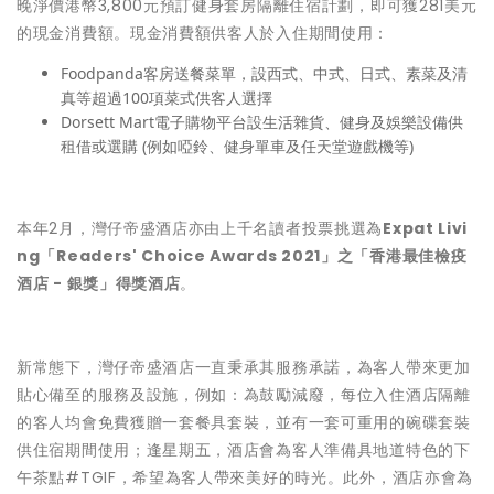
晚淨價港幣3,800元預訂健身套房隔離住宿計劃，即可獲281美元
的現金消費額。現金消費額供客人於入住期間使用：
Foodpanda客房送餐菜單，設西式、中式、日式、素菜及清
真等超過100項菜式供客人選擇
Dorsett Mart電子購物平台設生活雜貨、健身及娛樂設備供
租借或選購 (例如啞鈴、健身單車及任天堂遊戲機等)
本年2月，灣仔帝盛酒店亦由上千名讀者投票挑選為
Expat Livi
ng「Readers' Choice Awards 2021」之「香港最佳檢疫
酒店 - 銀獎」得獎酒店
。
新常態下，灣仔帝盛酒店一直秉承其服務承諾，為客人帶來更加
貼心備至的服務及設施，例如：為鼓勵減廢，每位入住酒店隔離
的客人均會免費獲贈一套餐具套裝，並有一套可重用的碗碟套裝
供住宿期間使用；逢星期五，酒店會為客人準備具地道特色的下
午茶點#TGIF，希望為客人帶來美好的時光。此外，酒店亦會為