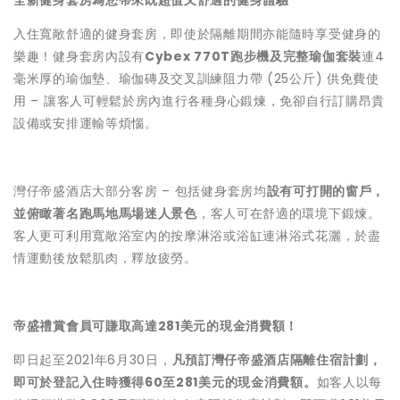
入住寬敞舒適的健身套房，即使於隔離期間亦能隨時享受健身的
樂趣！健身套房內設有
Cybex 770T跑步機及完整瑜伽套裝
連4
毫米厚的瑜伽墊、瑜伽磚及交叉訓練阻力帶 (25公斤) 供免費使
用 – 讓客人可輕鬆於房內進行各種身心鍛煉，免卻自行訂購昂貴
設備或安排運輸等煩惱。
灣仔帝盛酒店大部分客房 – 包括健身套房均
設有可打開的窗戶，
並俯瞰著名跑馬地馬場迷人景色
，客人可在舒適的環境下鍛煉。
客人更可利用寬敞浴室內的按摩淋浴或浴缸連淋浴式花灑，於盡
情運動後放鬆肌肉，釋放疲勞。
帝盛禮賞會員可賺取高達281美元的現金消費額！
即日起至2021年6月30日，
凡預訂灣仔帝盛酒店隔離住宿計劃，
即可於登記入住時獲得60至281美元的現金消費額。
如客人以每