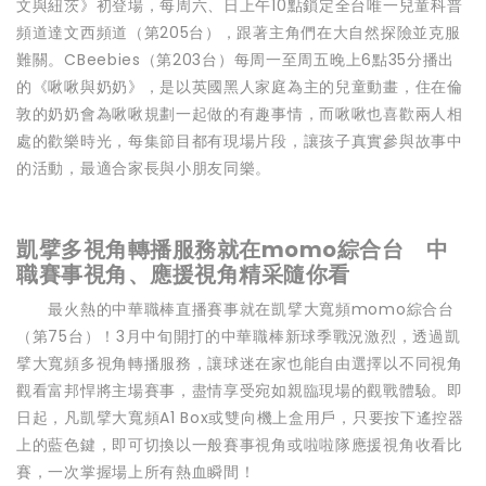
文與紐茨》初登場，每周六、日上午10點鎖定全台唯一兒童科普
頻道達文西頻道（第205台），跟著主角們在大自然探險並克服
難關。CBeebies（第203台）每周一至周五晚上6點35分播出
的《啾啾與奶奶》，是以英國黑人家庭為主的兒童動畫，住在倫
敦的奶奶會為啾啾規劃一起做的有趣事情，而啾啾也喜歡兩人相
處的歡樂時光，每集節目都有現場片段，讓孩子真實參與故事中
的活動，最適合家長與小朋友同樂。
凱擘多視角轉播服務就在momo綜合台 中
職賽事視角、應援視角精采隨你看
最火熱的中華職棒直播賽事就在凱擘大寬頻momo綜合台
（第75台）！3月中旬開打的中華職棒新球季戰況激烈，透過凱
擘大寬頻多視角轉播服務，讓球迷在家也能自由選擇以不同視角
觀看富邦悍將主場賽事，盡情享受宛如親臨現場的觀戰體驗。即
日起，凡凱擘大寬頻A1 Box或雙向機上盒用戶，只要按下遙控器
上的藍色鍵，即可切換以一般賽事視角或啦啦隊應援視角收看比
賽，一次掌握場上所有熱血瞬間！