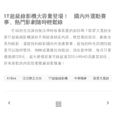
1T超級錄影機大容量登場！ 國內外運動賽
事、熱門影劇隨時輕鬆錄
忙碌的生活讓你無法準時收看喜愛的節目嗎？凱擘大寬頻全
新1T超級錄影機讓你不再錯過精采內容，將想看的節目、劇集全
系列錄影，還能預約錄影國內外直播賽事，超強的時光回溯功能
更可以隨時暫停、倒轉或重播任何鏡頭。現在新申辦，每月只要
優惠價129元，超大硬碟容量可錄超過200小時HD高畫質節目，
所有喜歡的內容想看幾遍就看幾遍！
A1Box
汪汪隊立大功
1T超級錄影機
中華職棒
凱擘大寬頻