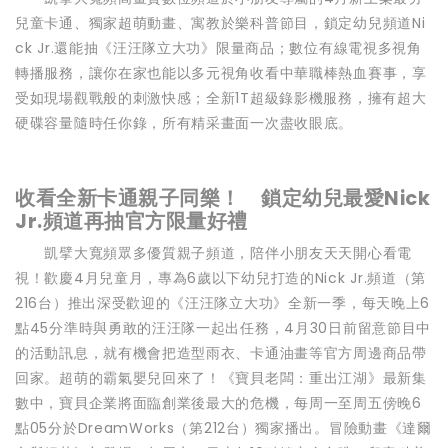
兒童卡通、獨家超萌動畫、寓教於樂科普節目，鎖定幼兒頻道Ni
ck Jr.還能抽《汪汪隊立大功》限量商品；數位有線電視多視角
轉播服務，讓你在家也能以多元視角收看中華職棒熱血賽事，享
受如現場觀戰般的刺激快感；全新1T超級錄影機服務，擁有超大
硬碟容量隨時任你錄，所有精采畫面一次盡收眼底。
收看全新卡通親子同樂！ 鎖定幼兒最愛Nick
Jr.頻道再抽官方限量好禮
凱擘大寬頻眾多優質親子頻道，陪伴小朋友天天開心看電
視！歡慶4月兒童月，專為6歲以下幼兒打造的Nick Jr.頻道（第
216台）推出深受歡迎的《汪汪隊立大功》全新一季，每天晚上6
點45分準時與勇敢的汪汪隊一起出任務，4月30日前留意節目中
的活動訊息，就有機會把造型雨衣、卡通油畫等官方周邊商品帶
回家。超萌的霸氣嬰兒回來了！《寶貝老闆：重出江湖》最新集
數中，寶貝企業將面臨創業後最大的危機，每周一至周五傍晚6
點05分於DreamWorks（第212台）獨家播出。冒險動畫《達爾