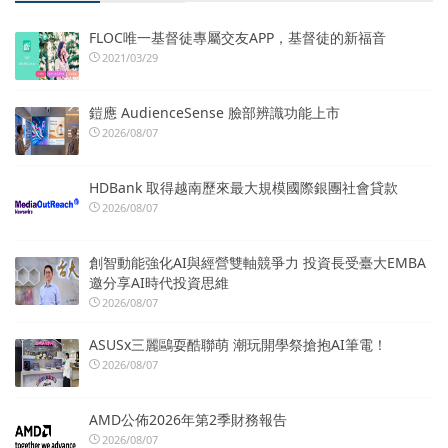
FLOC唯一基督徒專屬交友APP，基督徒的新福音
2021/03/29
鎧應 AudienceSense 臉部辨識功能上市
2026/08/07
HDBank 取得越南歷來最大規模國際銀團社會貸款
2026/08/07
創智動能強化AI與經營雙軸競爭力 投資長受臺大EMBA
邀分享AI時代投資思維
2026/08/07
ASUSx三麗鷗耍酷聯萌 潮玩開學祭搶抱AI筆電！
2026/08/07
AMD公佈2026年第2季財務報告
2026/08/07