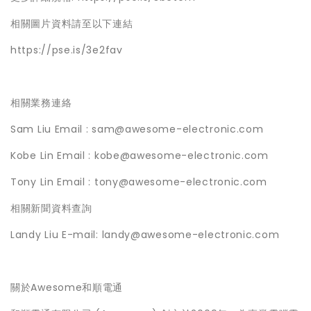
相關圖片資料請至以下連結
https://pse.is/3e2fav
相關業務連絡
Sam Liu Email : sam@awesome-electronic.com
Kobe Lin Email : kobe@awesome-electronic.com
Tony Lin Email : tony@awesome-electronic.com
相關新聞資料查詢
Landy Liu E-mail: landy@awesome-electronic.com
關於Awesome和順電通