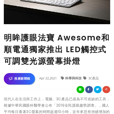
明眸護眼法寶 Awesome和
順電通獨家推出 LED觸控式
可調雙光源螢幕掛燈
Apr 22,2021
科學與科技
3C產品
推廣新聞稿
現代人在生活與工作上，電腦、3C產品已成為不可或缺的工具，
根據中華民國眼科醫學會公布「2019全民護眼趨勢調查」，國人
平均每日看著3C螢幕的時間超過10小時，近年來恐有持續增加的