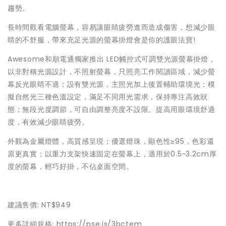
趨勢。
長時間觀看電腦螢幕，容易讓眼睛疲勞進而造成傷害，想減少眼
睛的不舒服，帶來充足光源的螢幕掛燈會是你的護眼法寶!
Awesome和順電通獨家推出 LED觸控式可調雙光源螢幕掛燈，
以非對稱光源設計，不照射螢幕，只照亮工作閱讀區域，減少螢
幕反光眼睛不適；設有雙光源，主照光加上後置輔助環境光；模
擬自然光三種色溫設定，滿足不同用光需求，保持專注高效狀
態；無段光度調節，可自由調整亮度不設限。提高用眼環境舒適
度，有效減少眼睛疲勞。
外觀為金屬燈體，高質感呈現；優選燈珠，顯色性≥95，色彩還
原更真實；以重力支架快速固定在螢幕上，適用於0.5~3.2cm厚
度的螢幕，輕巧好掛，不佔桌面空間。
建議售價: NT$949
更多詳細規格: https://pse.is/3bctem