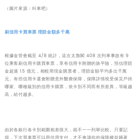
（圖片來源：叫車吧）
刷信用卡買車票 理賠金額多千萬
根據金管會截至 4/8 統計，這次太魯閣 408 次列車事故有 9
位乘客刷信用卡購買車票，享有信用卡附贈的旅平險，預估理賠
金超過 1.5 億元，相較用現金購票者，理賠金額平均多出千萬
元。有些信用卡還會附贈意外醫療保障，保障詳情視受保災戶持
哪家、哪種級別的信用卡購票，依卡別不同而有所差異，等級越
高，給付越多。
由於各銀行各卡別範圍相差很大，就不一一列舉比較。只要記
得，下次買車票可以用信用支付，才不會讓你的保障權益睡著