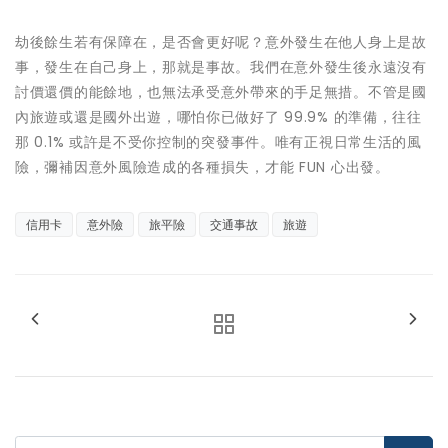
劫後餘生若有保障在，是否會更好呢？意外發生在他人身上是故
事，發生在自己身上，那就是事故。我們在意外發生後永遠沒有
討價還價的能餘地，也無法承受意外帶來的手足無措。不管是國
內旅遊或還是國外出遊，哪怕你已做好了 99.9% 的準備，往往
那 0.1% 或許是不受你控制的突發事件。唯有正視日常生活的風
險，彌補因意外風險造成的各種損失，才能 FUN 心出發。
信用卡
意外險
旅平險
交通事故
旅遊