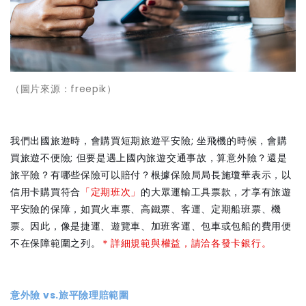
（圖片來源：freepik）
我們出國旅遊時，會購買短期旅遊平安險; 坐飛機的時候，會購
買旅遊不便險; 但要是遇上國內旅遊交通事故，算意外險？還是
旅平險？有哪些保險可以賠付？根據
保險局
局長施瓊華表示，以
信用卡購買符合
「定期班次」
的大眾運輸工具票款，才享有旅遊
平安險的保障，如買火車票、高鐵票、客運、定期船班票、機
票。因此，像是捷運、遊覽車、加班客運、包車或包船的費用便
不在保障範圍之列。
＊詳細規範與權益，請洽各發卡銀行。
意外險 vs.旅平險理賠範圍