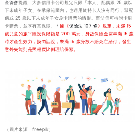
金管會
提醒，大多信用卡公司規定只限「本人、配偶跟 25 歲以
下未成年子女」在承保範圍內，也適用於持卡人沒有同行，幫配
偶或 25 歲以下未成年子女刷卡購票的情形。而父母可持附卡刷
卡購票，並享有其保障。＊
據《
保險法 107 條
》規定，未滿 15
歲兒童的旅平險投保限額是 200 萬元，身故保險金需年滿 15 歲
時才產生效力，換句話說，未滿 15 歲身故不賠死亡給付，發生
意外失能則是照程度比例理賠保額。
（圖片來源：freepik）