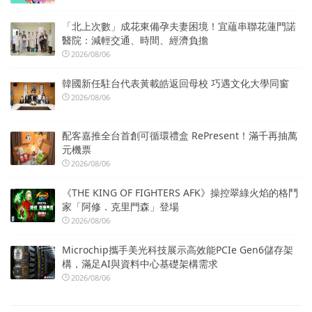
「北上次數」成花東備孕夫妻困境！宜蘊串聯花蓮門諾
醫院：減輕交通、時間、經濟負擔
2026/08/06
韓國新任駐台代表黃載皓返回母校 巧遇文化大學同窗
2026/08/06
配客嘉推全台首創可循環禮盒 RePresent！滿千再抽萬
元機票
2026/08/06
《THE KING OF FIGHTERS AFK》操控翠綠火焰的格鬥
家「阿修．克里門森」登場
2026/08/06
Microchip攜手美光科技展示高效能PCIe Gen6儲存架
構，滿足AI與資料中心基礎架構需求
2026/08/06