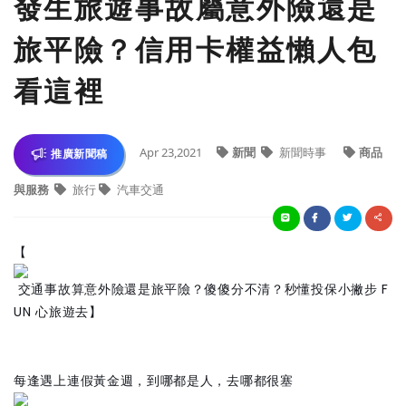
發生旅遊事故屬意外險還是
旅平險？信用卡權益懶人包
看這裡
Apr 23,2021
新聞
新聞時事
商品
推廣新聞稿
與服務
旅行
汽車交通
【
交通事故算意外險還是旅平險？傻傻分不清？秒懂投保小撇步 F
UN 心旅遊去】
每逢遇上連假黃金週，到哪都是人，去哪都很塞