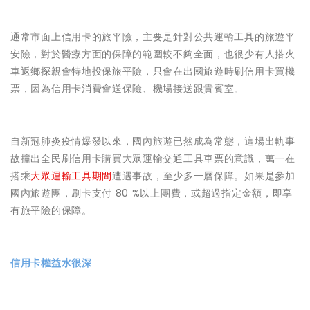
通常市面上信用卡的旅平險，主要是針對公共運輸工具的旅遊平
安險，對於醫療方面的保障的範圍較不夠全面，也很少有人搭火
車返鄉探親會特地投保旅平險，只會在出國旅遊時刷信用卡買機
票，因為信用卡消費會送保險、機場接送跟貴賓室。
自新冠肺炎疫情爆發以來，國內旅遊已然成為常態，這場出軌事
故撞出全民刷信用卡購買大眾運輸交通工具車票的意識，萬一在
搭乘
大眾運輸工具期間
遭遇事故，至少多一層保障。如果是參加
國內旅遊團，刷卡支付 80 %以上團費，或超過指定金額，即享
有旅平險的保障。
信用卡權益水很深