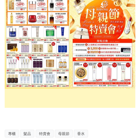
專櫃
髮品
特賣會
母親節
香水