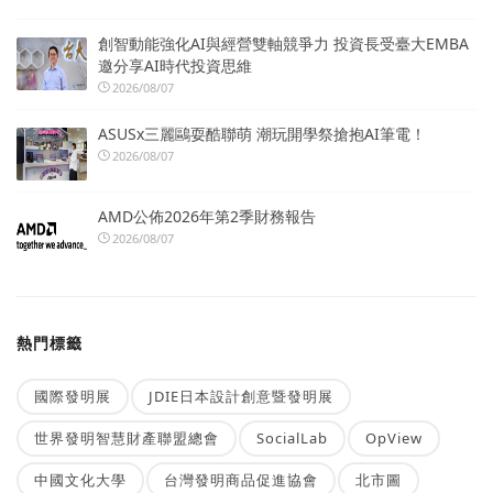
創智動能強化AI與經營雙軸競爭力 投資長受臺大EMBA
邀分享AI時代投資思維
2026/08/07
ASUSx三麗鷗耍酷聯萌 潮玩開學祭搶抱AI筆電！
2026/08/07
AMD公佈2026年第2季財務報告
2026/08/07
熱門標籤
國際發明展
JDIE日本設計創意暨發明展
世界發明智慧財產聯盟總會
SocialLab
OpView
中國文化大學
台灣發明商品促進協會
北市圖