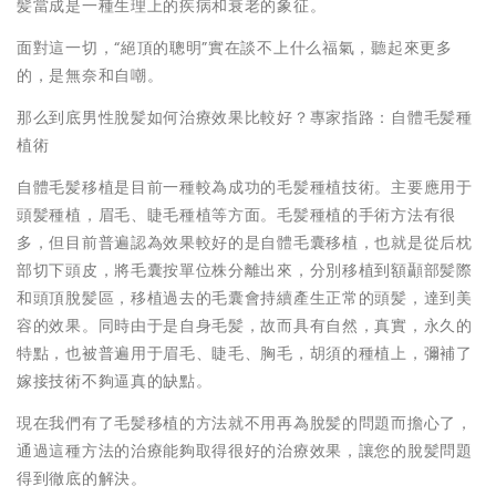
髪當成是一種生理上的疾病和衰老的象征。
面對這一切，“絕頂的聰明”實在談不上什么福氣，聽起來更多
的，是無奈和自嘲。
那么到底男性脫髪如何治療效果比較好？專家指路：自體毛髪種
植術
自體毛髪移植是目前一種較為成功的毛髪種植技術。主要應用于
頭髪種植，眉毛、睫毛種植等方面。毛髪種植的手術方法有很
多，但目前普遍認為效果較好的是自體毛囊移植，也就是從后枕
部切下頭皮，將毛囊按單位株分離出來，分別移植到額顳部髪際
和頭頂脫髪區，移植過去的毛囊會持續產生正常的頭髪，達到美
容的效果。同時由于是自身毛髪，故而具有自然，真實，永久的
特點，也被普遍用于眉毛、睫毛、胸毛，胡須的種植上，彌補了
嫁接技術不夠逼真的缺點。
現在我們有了毛髪移植的方法就不用再為脫髪的問題而擔心了，
通過這種方法的治療能夠取得很好的治療效果，讓您的脫髪問題
得到徹底的解決。