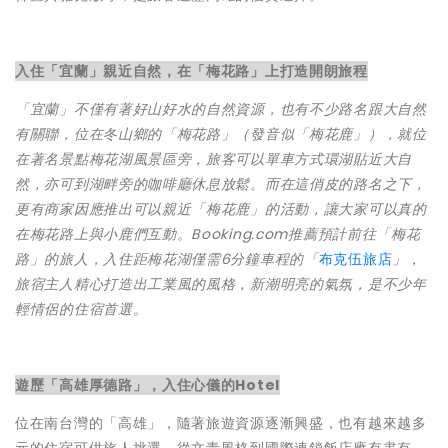
入住「宜蘭」親近自然，在「梅花路」上打造開朗旅程
「宜蘭」不僅有著好山好水的自然資源，也有不少路名跟大自然
有關聯，位在冬山鄉的「梅花路」（發音似「梅花鹿」），就位
在著名景點梅花湖風景區旁，旅客可以單車方式環湖貼近大自
然，亦可到湖畔旁的咖啡廳休息放鬆。而在這俏皮的路名之下，
更有商家因應推出可以親近「梅花鹿」的活動，讓大家可以真的
在梅花路上與小鹿們互動。Booking.com推薦預計前往「梅花
路」的旅人，入住距梅花湖僅需6分鐘車程的「
布克伍旅店
」，
旅宿主人精心打造出工業風的風格，新潮明亮的氣氛，是不少年
輕情侶的住宿首選。
遊歷「高雄厚德路」，入住心儀的Hotel
位在南台灣的「高雄」，隨著旅遊資源逐漸興盛，也有越來越多
元的住宿可供旅人挑選，從文青風格到國際連鎖飯店應有盡有。