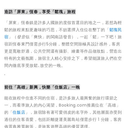
造訪「屏東」恆春，享受「鬆塊」旅程
「屏東」恆春鎮是許多人國旅的度假首選目的地之一，若想為輕
鬆的旅程來點更趣味的巧思，不妨選擇入住位在墾丁的「
鬆塊民
宿
」（
發音
似「爽快」的閩南語發音），一起「鬆」一下吧！旅
宿距恆春東門僅需步行5分鐘，整體空間除極具設計感外，客房
更是寬敞舒適，公共空間還有攝影、繪畫等作品做妝點，營造出
特有的文藝氛圍，旅宿主人精心安排之下，希望能讓旅人們在空
間內徹底享受放鬆､放空的一晚。
'
前往「高雄」新興，快樂「住飯店」一晚
能在旅程中住進不同的住宿，是許多旅人最興奮的旅行環節之
一，而看準旅人的內心渴望，Booking.com推薦位在「高雄」
的「
住飯店
」，旅宿除有著可愛俏皮的名字外，其他層面亦受到
過往的住客喜愛，包括距離捷運美麗島站僅需步行 1 分鐘，客房
佈置典雅寬敞等，是旅客遊歷高雄的優質選擇。