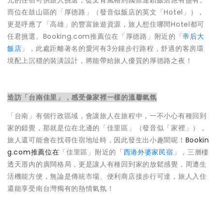
而位在鼓山區的「厚德路」（發音似飯店的英文「Hotel」），
更是呼應了「高雄」的豐富旅遊資源，旅人想住哪間Hotel都可
任君挑選。Booking.com推薦位在「厚德路」附近的「
帝后大
飯店
」，此處距離著名的愛河有3分鐘步行路程，舒適的客房環
境配上沉穩的裝潢設計，將能帶給旅人優質的厚德路之夜！
造訪「台南佳里」，感受像家裡一樣的溫馨氣氛
「台南」有個行政區域，會讓旅人在旅程中，一不小心有種回到
家的錯覺，那就是位在北邊的「佳里區」（發音似「家裡」），
旅人還可能會在找尋住宿地址時，因此發生出小趣聞呢！
Bookin
g.com推薦位在
「佳里區」附近的「
西港外婆家民宿
」，三層樓
透天厝內的廣闊格局，更是讓人有種回到家的放鬆感覺，周遭生
活機能方便，無論是傳統市場、便利商店接步行可達，旅人入住
還能享受南台灣獨有的熱情氣氛！