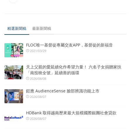
精選新聞稿
最新新聞稿
FLOC唯一基督徒專屬交友APP，基督徒的新福音
2021/03/29
天上父親的愛延續化作希望力量！ 六名子女捐贈家扶
「南投映全號」延續善的循環
2026/08/08
鎧應 AudienceSense 臉部辨識功能上市
2026/08/07
HDBank 取得越南歷來最大規模國際銀團社會貸款
2026/08/07