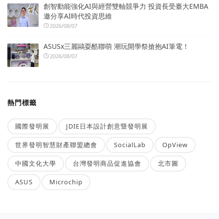
創智動能強化AI與經營雙軸競爭力 投資長受臺大EMBA
邀分享AI時代投資思維
2026/08/07
ASUSx三麗鷗耍酷聯萌 潮玩開學祭搶抱AI筆電！
2026/08/07
熱門標籤
國際發明展
JDIE日本設計創意暨發明展
世界發明智慧財產聯盟總會
SocialLab
OpView
中國文化大學
台灣發明商品促進協會
北市圖
ASUS
Microchip