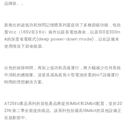
品陣容。」
新推出的超低功耗快閃記憶體系列還提供了多種節能功能，包括
寬Vcc（1.65V至3.6V）操作以延長電池壽命，以及100至300n
A的深度省電模式(deep power-down mode)，以在設備未
使用情況下節省能源。
出色的抹除時間，再加上低功耗高速運行，將大幅減少任何系統
中消耗的總能量。這使其成為延長小型電池供電的IoT設備運行
時間的理想解決方案。
AT25EU產品系列的首批產品將提供1Mbit和2Mbit配置，並於20
21年第二季全面提供樣品。該系列包括最高16Mbit的其他設備正
在規劃當中。