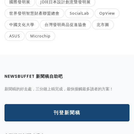
國際發明展
JDIE日本設計創意暨發明展
世界發明智慧財產聯盟總會
SocialLab
OpView
中國文化大學
台灣發明商品促進協會
北市圖
ASUS
Microchip
NEWSBUFFET 新聞稿自助吧
新聞稿的好去處，三分鐘上稿完成，最快接觸最多讀者的方案！
刊登新聞稿