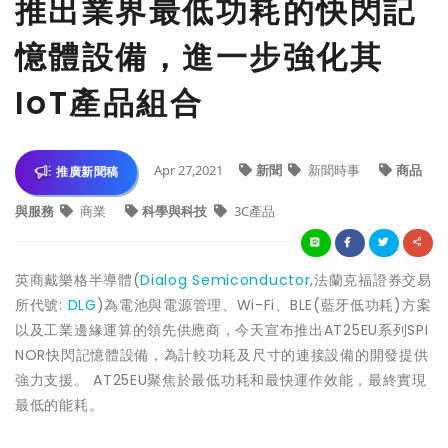
推出業界最低功耗的快閃記
憶體設備，進一步強化其
IoT產品組合
Apr 27,2021
新聞
新聞時事
商品
推廣新聞稿
與服務
商業
科學與科技
3C產品
英商戴樂格半導體(
Dialog
Semiconductor
,法蘭克福證券交易
所代號:
DLG
)為電池與電源管理、Wi-Fi、BLE(藍牙低功耗)方案
以及工業邊緣運算的領先供應商，今天宣布推出AT25EU系列SPI
NOR快閃記憶體設備，為計較功耗及尺寸的連接設備的開發提供
強力支援。 AT25EU聚焦於最低功耗和最快運作效能，最終實現
最低的能耗。