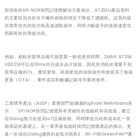
與現有的SPI NOR快閃記憶體解決方案相比，AT25EU產品系列
的主要區別在於在不犧牲效能的情況下降低了總能耗。該系列提
供業界領先的低功耗高速讀取操作，同時大幅提升的抹除速度也
明顯有助於降低功耗。
例如，相較於競爭設備可能需要一秒或更長時間，2Mbit AT25E
U0021A可以在10ms內完成全晶片抹除，因此所消耗的電量不到
競爭設備的1％。實現更快、耗能更低的抹除操作有效提高了無線
更新（OTA），事件追踪和數據記錄等作業的效率。
工業標準產品（ASSP）業務部門副總裁Raphael Mehrbians表
示：「SPI NOR快閃記憶體具有突破性的低能耗和高效能，建立
在Dialog致力於提高IoT設備效能、同時降低功耗和成本此一長
期承諾的基礎上。此一業界最低能耗快閃記憶體產品的推出，更
進一步強化Dialog優異的超低功耗BLE，Wi-Fi和GreenPAK™產