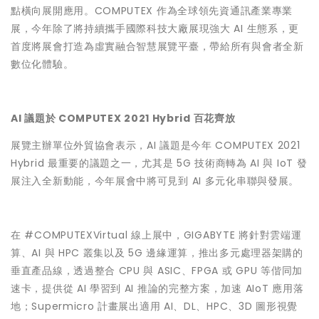
點橫向展開應用。COMPUTEX 作為全球領先資通訊產業專業
展，今年除了將持續攜手國際科技大廠展現強大 AI 生態系，更
首度將展會打造為虛實融合智慧展覽平臺，帶給所有與會者全新
數位化體驗。
AI 議題於 COMPUTEX 2021 Hybrid 百花齊放
展覽主辦單位外貿協會表示，AI 議題是今年 COMPUTEX 2021
Hybrid 最重要的議題之一，尤其是 5G 技術商轉為 AI 與 IoT 發
展注入全新動能，今年展會中將可見到 AI 多元化串聯與發展。
在 #COMPUTEXVirtual 線上展中，GIGABYTE 將針對雲端運
算、AI 與 HPC 叢集以及 5G 邊緣運算，推出多元處理器架購的
垂直產品線，透過整合 CPU 與 ASIC、FPGA 或 GPU 等偕同加
速卡，提供從 AI 學習到 AI 推論的完整方案，加速 AIoT 應用落
地；Supermicro 計畫展出適用 AI、DL、HPC、3D 圖形視覺