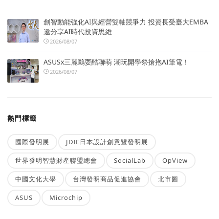
創智動能強化AI與經營雙軸競爭力 投資長受臺大EMBA
邀分享AI時代投資思維
2026/08/07
ASUSx三麗鷗耍酷聯萌 潮玩開學祭搶抱AI筆電！
2026/08/07
熱門標籤
國際發明展
JDIE日本設計創意暨發明展
世界發明智慧財產聯盟總會
SocialLab
OpView
中國文化大學
台灣發明商品促進協會
北市圖
ASUS
Microchip