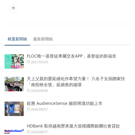
精選新聞稿
最新新聞稿
FLOC唯一基督徒專屬交友APP，基督徒的新福音
2021/03/29
天上父親的愛延續化作希望力量！ 六名子女捐贈家扶
「南投映全號」延續善的循環
2026/08/08
鎧應 AudienceSense 臉部辨識功能上市
2026/08/07
HDBank 取得越南歷來最大規模國際銀團社會貸款
2026/08/07