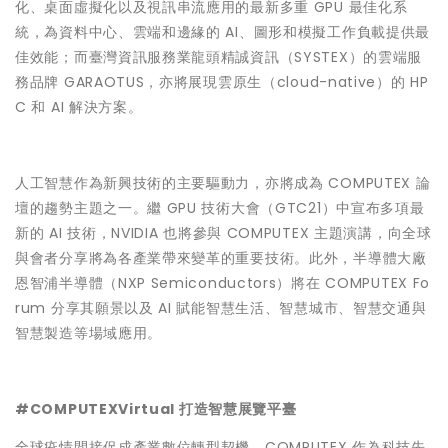
化、桌面虛擬化以及視訊串流應用的最新多重 GPU 最佳化系
統，為資料中心、雲端和邊緣的 AI、圖形和模擬工作負載提供最
佳效能；而臺灣資訊服務業龍頭精誠資訊（SYSTEX）的雲端服
務品牌 GARAOTUS，亦將展現雲原生（cloud-native）的 HP
C 和 AI 解決方案。
人工智慧作為新興技術的主要驅動力，亦將成為 COMPUTEX 論
壇的趨勢主題之一。繼 GPU 技術大會（GTC21）中宣布多項最
新的 AI 技術，NVIDIA 也將參與 COMPUTEX 主題演講，向全球
與會者分享將為各產業帶來變革的重要技術。此外，半導體大廠
恩智浦半導體（NXP Semiconductors）將在 COMPUTEX Fo
rum 分享其願景以及 AI 賦能智慧生活、智慧城市、智慧交通與
智慧製造等場域應用。
#COMPUTEXVirtual 打造智慧展覽平臺
全球疫情間接促成產業數位轉型契機，COMPUTEX 作為科技先