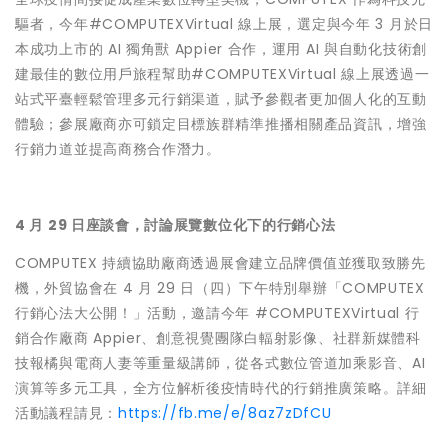
驅者，今年#COMPUTEXVirtual 線上展，選定與今年 3 月於日
本成功上市的 AI 獨角獸 Appier 合作，運用 AI 與自動化技術創
建最佳的數位用戶旅程幫助#COMPUTEXVirtual 線上展透過一
站式平臺輕鬆管理多元行銷渠道，賦予參觀者更加個人化的互動
體驗；參展廠商亦可鎖定目標族群精準推播相關產品資訊，增強
行銷力道並提高商務合作潛力。
4 月 29 日座談會，討論展覽數位化下的行銷心法
COMPUTEX 持續協助廠商透過展會建立品牌價值並獲取致勝先
機，外貿協會在 4 月 29 日（四）下午特別舉辦「COMPUTEX
行銷心法大公開！」活動，邀請今年 #COMPUTEXVirtual 行
銷合作廠商 Appier、創意視覺團隊白輻射影像、社群新媒體科
技報橘與電商人妻等重量級講師，從各式數位管道加乘影音、AI
演算等多元工具，全方位解析後疫情時代的行銷推廣策略。詳細
活動議程請見：
https://fb.me/e/8az7zDfCU