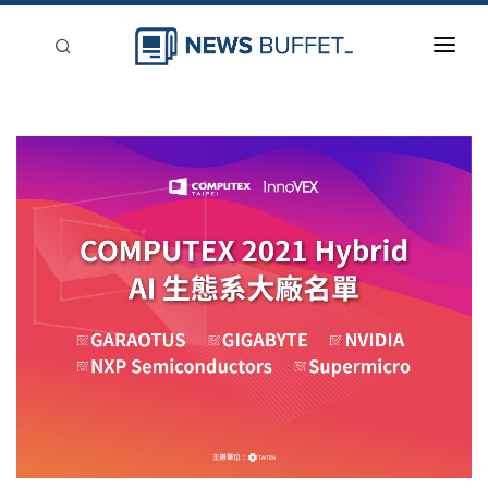
回到首頁
新聞稿分類
登入
刊登