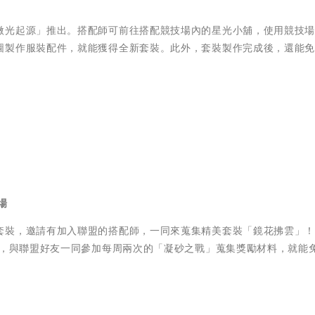
微光起源」推出。搭配師可前往搭配競技場內的星光小舖，使用競技
圖製作服裝配件，就能獲得全新套裝。此外，套裝製作完成後，還能
場
套裝，邀請有加入聯盟的搭配師，一同來蒐集精美套裝「鏡花拂雲」
務，與聯盟好友一同參加每周兩次的「凝砂之戰」蒐集獎勵材料，就能