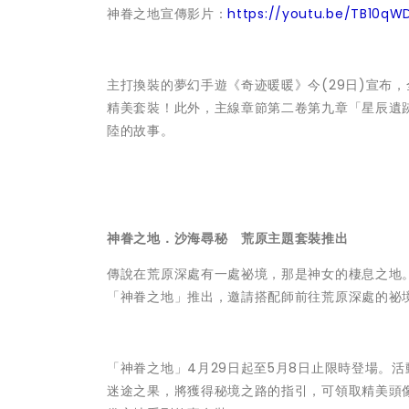
神眷之地宣傳影片：
https://youtu.be/TB10q
主打換裝的夢幻手遊《奇迹暖暖》今(29日)宣布
精美套裝！此外，主線章節第二卷第九章「星辰遺
陸的故事。
神眷之地．沙海尋秘 荒原主題套裝推出
傳說在荒原深處有一處祕境，那是神女的棲息之地
「神眷之地」推出，邀請搭配師前往荒原深處的祕
「神眷之地」4月29日起至5月8日止限時登場。
迷途之果，將獲得秘境之路的指引，可領取精美頭