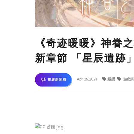
《奇迹暖暖》神眷之
新章節 「星辰遺跡
Apr 29,2021
娛樂
遊戲
推廣新聞稿