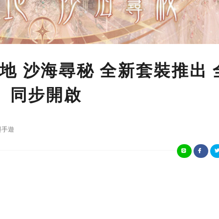
地 沙海尋秘 全新套裝推出 
」 同步開啟
與手遊