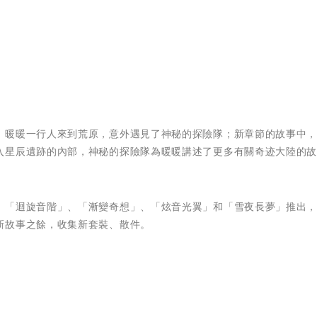
，暖暖一行人來到荒原，意外遇見了神秘的探險隊；新章節的故事中
入星辰遺跡的內部，神秘的探險隊為暖暖講述了更多有關奇迹大陸的故
、「迴旋音階」、「漸變奇想」、「炫音光翼」和「雪夜長夢」推出
新故事之餘，收集新套裝、散件。