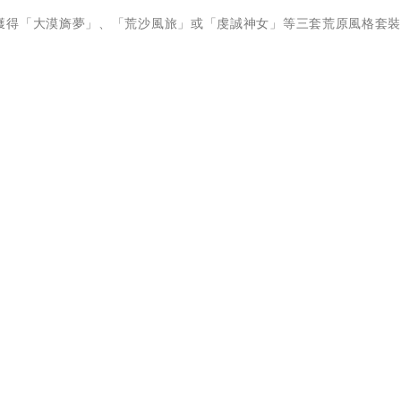
獲得「大漠旖夢」、「荒沙風旅」或「虔誠神女」等三套荒原風格套