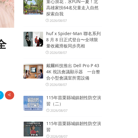
童心浪花．水FUN一夏！北
高雄家扶64名兒童走入自然
探索自我
2026/08/07
huf x Spider-Man 聯名系列
8 月 8 日正式登台〜全球限
全
量收藏滑板同步亮相
2026/08/07
戴爾科技推出 Dell Pro P 43
4K 視訊會議顯示器 一台整
合小型會議室所需設備
2026/08/07
115年苗栗縣城鎮韌性防空演
習（二）
2026/08/07
115年苗栗縣城鎮韌性防空演
習
2026/08/07