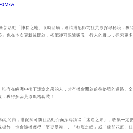
WDGMxw
，全新活動「神眷之地」限時登場，邀請搭配師前往荒原探尋秘境，獲
跡」也在本次更新後開啟，搭配師可跟隨暖暖一行人的腳步，探索更
。唯有在綠洲中摘下迷途之果的人，才有機會開啟前往祕境的道路。
境，獲得多套荒原風格套裝！
活動期間內，搭配師可前往活動介面探尋獲得「迷途之果」，收集一定
像掛飾，也會隨機獲得「婆娑曼舞」、「欲魘之瞳」或「馥郁花庭」