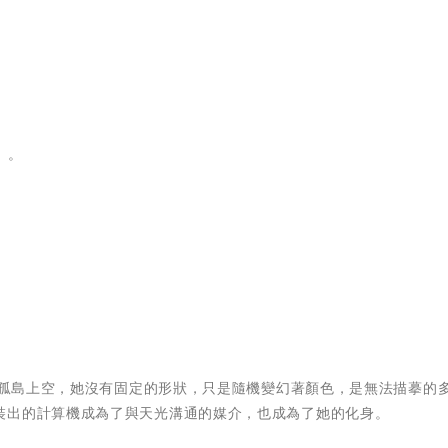
。
」。
孤島上空，她沒有固定的形狀，只是隨機變幻著顏色，是無法描摹的
裝出的計算機成為了與天光溝通的媒介，也成為了她的化身。