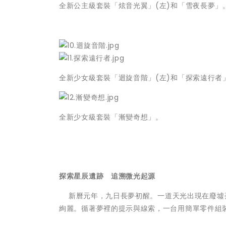
全新公主級套裝「炫音光翼」(左)和「雪夜長夢」
全新少女級套裝「迴旋音階」(左)和「探索遠行者
全新少女級套裝「漸變奇想」。
探索星辰遺跡 追溯微光起源
新曆元年，九日長夢初醒。一道天光出現在廢墟
絢麗。循著夢裡的提示與線索，一台用簡單零件組