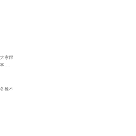
，大家跟
事……
，各種不