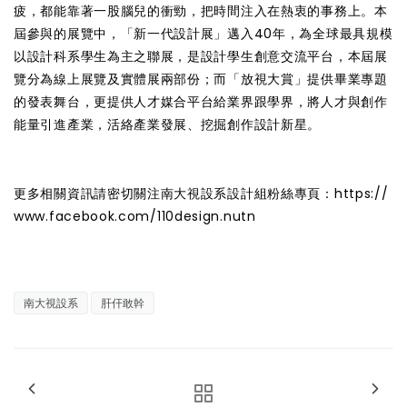
疲，都能靠著一股腦兒的衝勁，把時間注入在熱衷的事務上。本
屆參與的展覽中，「新一代設計展」邁入40年，為全球最具規模
以設計科系學生為主之聯展，是設計學生創意交流平台，本屆展
覽分為線上展覽及實體展兩部份；而「放視大賞」提供畢業專題
的發表舞台，更提供人才媒合平台給業界跟學界，將人才與創作
能量引進產業，活絡產業發展、挖掘創作設計新星。
更多相關資訊請密切關注南大視設系設計組粉絲專頁：https://
www.facebook.com/110design.nutn
南大視設系
肝仠敢幹