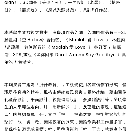
olah》，3D動畫《等你回來》，平面設計《米曆》、《博杯
餅》、《龍虎逗》、《府城夭獸路跑》，共計9件作品。
本系學生於放視大賞中，有多項作品入圍，入圍的作品有——2D
動畫組《空 Hollow》曾怡瑄、《 Maolah 愛 Love 》 林鈺棻
/翁藹馨；數位影音組《 Maolah 愛 Love 》 林鈺棻 / 翁藹
馨、3D動畫組《等你回來 Don't Wanna Say Goodbye 》葉
治皓 / 黃靖芳。
本屆展覽主題為「肝仠敢幹」，主視覺使用名畫仿作的形式，體
現勇往直衝的精神。風格由傳統農民曆復古風格改編，藉由圖像
化產品設計、平面設計、視覺傳達設計、多媒體設計等，呈現學
生的未來職涯走向。肝，用新鮮的「肝」及茁壯的靈魂，度過這
四年的無數夜晚；仠，古同「捍」，捍衛之意，捍衛對於設計的
堅持；敢，勇「敢」無懼夜幕的到來，無論作業和工作量多寡，
仍保持初衷完成目標；幹，勇往直衝的「幹」下去，就算身心俱