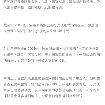
業務夥伴及策略投資者，以改善信貸狀況，加強資產負債表，帶
來業務協同性，協同效應以及財務資源。
截至2020年底，協鑫新能源已進行光伏電站出售交易，累計規
模達到3.5吉瓦，降低負債約人民幣198億元。
對於已經到來的2021年，協鑫新能源安排了超過2吉瓦的光伏電
站出售的計劃，落實以後，美元債還款問題會得到一個較為圓滿
的解決，而這也是獲得投資人支持的要因。
事實上，協鑫新能源主要受國家補貼拖延影響了現金流，但整體
資產包比較優質，特別是目前碳中和、碳達峰的大背景下，光伏
產業已經熱得發燙。現今國家大力改善補貼拖延問題，未來現金
流問題會逐步得到解決，資產價值也將得到相應體現。