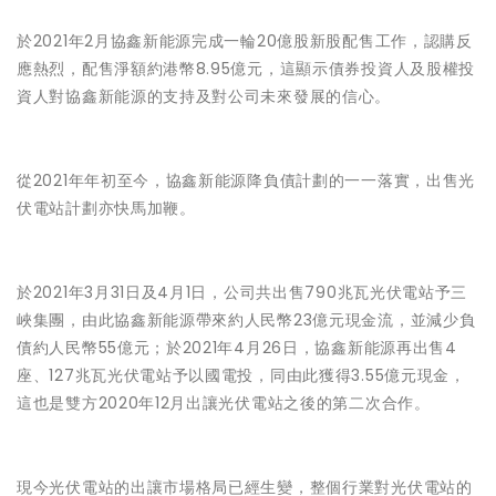
於2021年2月協鑫新能源完成一輪20億股新股配售工作，認購反
應熱烈，配售淨額約港幣8.95億元，這顯示債券投資人及股權投
資人對協鑫新能源的支持及對公司未來發展的信心。
從2021年年初至今，協鑫新能源降負債計劃的一一落實，出售光
伏電站計劃亦快馬加鞭。
於2021年3月31日及4月1日，公司共出售790兆瓦光伏電站予三
峽集團，由此協鑫新能源帶來約人民幣23億元現金流，並減少負
債約人民幣55億元；於2021年4月26日，協鑫新能源再出售4
座、127兆瓦光伏電站予以國電投，同由此獲得3.55億元現金，
這也是雙方2020年12月出讓光伏電站之後的第二次合作。
現今光伏電站的出讓市場格局已經生變，整個行業對光伏電站的