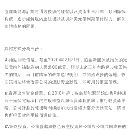
協鑫新能源計劃將通過後續的經營以及資產出售計劃，順利降低
負債，逐步緩解境內重組後以及境外美元債到期償付壓力，解決
整體債務的問題。
具體方式分為三步：
A.
補貼回款償還。截至2020年12月31日，協鑫新能源被拖欠的光
伏電站的補貼為約人民幣80億元。預期未來三年內將逐步收回拖
欠的補貼，而目前國家的政策也很明朗，並開始逐步的落地。收
回該補貼將會改善公司的流動資金狀況，即可用於償還債務。
B.
資產出售資金償還。自2018年起，協鑫新能源開始出售和轉讓
若干光伏電站項目的控股權益以減低資產負債率，推行輕資產策
略。公司計劃於隨後時間繼續加大出售絕大部分光伏電站，將出
售所得回款的用於償還債務。
C.
策略投資。公司會繼續物色有意投資於公司與公司共同成長的