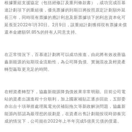
根據重組支援協定（包括經修訂及重列條款書），成功完成百慕
達計劃項下的重組後，優先票據的到期日將按照原定計劃額外延
長三年，同時現有票據的應計利息及新票據項下的利息資本化可
延長至2022年1月30日。2月9日，該重組計劃獲得現有票據未償
還本金總額91.85%的持有人同意支持。
在正常情況下，百慕達計劃將可以成功推進，由此將有效改善協
鑫新能源的短期現金流動性，為公司降負債、實施混改及輕資產
轉型贏取更充足的時間。
在輕資產轉型下，協鑫新能源降負債效果非常明顯。目前公司電
站的資產出讓進程十分順利，加上國家補貼正逐步回款，五部委
亦出台十項舉措處理風電光伏補貼拖欠等新政解決問題，協鑫新
能源內部認為最理想的規劃是，在資產出售計劃能按現時節奏完
成的情況下，公司能在2022年上半年完成5億美元債的償還。