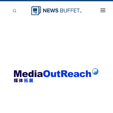
回到首頁
新聞稿分類
登入
刊登