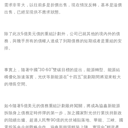
需求非常大，以往前多是折價出售，現在情況反轉，基本是溢價
出售，已經呈現供不應求狀態。
除了此次5億美元債的重組計劃外，公司已就其他的境內外的債
務，與幾乎所有的債權人達成了到期債務的短期或者是重組的安
排。
事實上，隨著中國"30·60"雙碳⽬標的提出，能源轉型、能源結
構優化加速落實，光伏等新能源在"十四五"規劃期間將迎來較大
的增長空間。
如今隨著5億美元的債務重組計劃最終闖關，將成為協鑫新能源
拆除身上債務定時炸彈的第一步，加之國家對光伏行業扶持新政
的陸續出爐、超過人民幣90億的光伏補貼落地、華能、三峽、國
電投等央企的戰略合作，協鑫新能源輕裝上陣，實現向"輕資產、