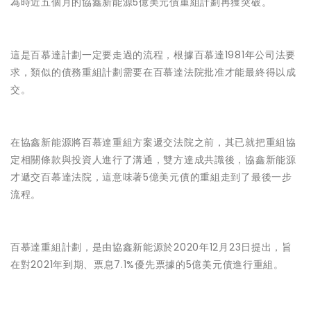
為時近五個月的協鑫新能源5億美元債重組計劃再獲突破。
這是百慕達計劃一定要走過的流程，根據百慕達1981年公司法要
求，類似的債務重組計劃需要在百慕達法院批准才能最終得以成
交。
在協鑫新能源將百慕達重組方案遞交法院之前，其已就把重組協
定相關條款與投資人進行了溝通，雙方達成共識後，協鑫新能源
才遞交百慕達法院，這意味著5億美元債的重組走到了最後一步
流程。
百慕達重組計劃，是由協鑫新能源於2020年12月23日提出，旨
在對2021年到期、票息7.1%優先票據的5億美元債進行重組。