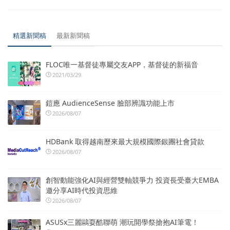
精選新聞稿
最新新聞稿
FLOC唯一基督徒專屬交友APP，基督徒的新福音
2021/03/29
鎧應 AudienceSense 臉部辨識功能上市
2026/08/07
HDBank 取得越南歷來最大規模國際銀團社會貸款
2026/08/07
創智動能強化AI與經營雙軸競爭力 投資長受臺大EMBA
邀分享AI時代投資思維
2026/08/07
ASUSx三麗鷗耍酷聯萌 潮玩開學祭搶抱AI筆電！