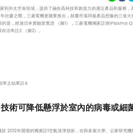
，從居家到外太空各領域，提供了融合高科技和創造力的廣泛產品和服務，
周年社慶之際，三菱電機更隆重推出，顛覆市場同級產品想像的三省大
是，經過日本實驗室實證 （圖1），三菱電機獨家註1的Plasma Q
3存活率註2 （圖2）。
存活率之結果註4
uad 技術可降低懸浮於室內的病毒或細
電機於 2012年開發的獨家註1空氣清淨技術，在與多家大學、公家研究