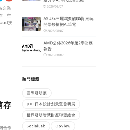
2026/08/07
為充滿
作：空
ASUSx三麗鷗耍酷聯萌 潮玩
uad技
開學祭搶抱AI筆電！
2026/08/07
AMD公佈2026年第2季財務
報告
2026/08/07
熱門標籤
國際發明展
菌存
JDIE日本設計創意暨發明展
世界發明智慧財產聯盟總會
SocialLab
OpView
機關合作