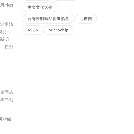
Plas
中國文化大學
台灣發明商品促進協會
北市圖
需定期清
ASUS
Microchip
便利），
幅提升
用，在台
堅定意志
了我們創
可持續