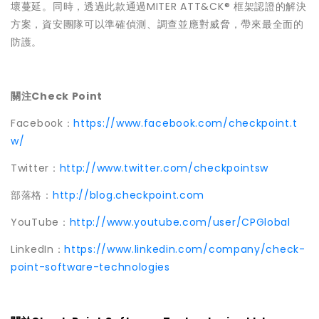
壞蔓延。同時，透過此款通過MITER ATT&CK® 框架認證的解決
方案，資安團隊可以準確偵測、調查並應對威脅，帶來最全面的
防護。
關注Check Point
Facebook：
https://www.facebook.com/checkpoint.t
w/
Twitter：
http://www.twitter.com/checkpointsw
部落格：
http://blog.checkpoint.com
YouTube：
http://www.youtube.com/user/CPGlobal
LinkedIn：
https://www.linkedin.com/company/check-
point-software-technologies