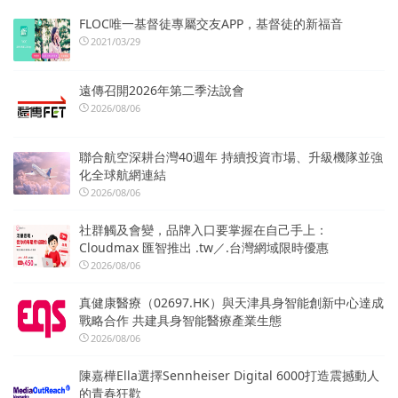
FLOC唯一基督徒專屬交友APP，基督徒的新福音
2021/03/29
遠傳召開2026年第二季法說會
2026/08/06
聯合航空深耕台灣40週年 持續投資市場、升級機隊並強
化全球航網連結
2026/08/06
社群觸及會變，品牌入口要掌握在自己手上：
Cloudmax 匯智推出 .tw／.台灣網域限時優惠
2026/08/06
真健康醫療（02697.HK）與天津具身智能創新中心達成
戰略合作 共建具身智能醫療產業生態
2026/08/06
陳嘉樺Ella選擇Sennheiser Digital 6000打造震撼動人
的青春狂歡