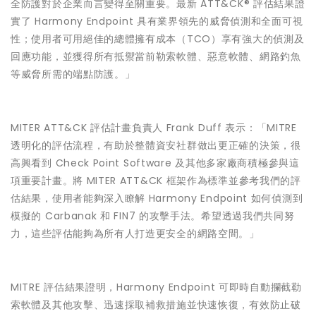
全防護對於企業而言變得至關重要。最新 ATT&CK® 評估結果證
實了 Harmony Endpoint 具有業界領先的威脅偵測和全面可視
性；使用者可用絕佳的總體擁有成本（TCO）享有強大的偵測及
回應功能，並獲得所有抵禦當前勒索軟體、惡意軟體、網路釣魚
等威脅所需的端點防護。」
MITER ATT&CK 評估計畫負責人 Frank Duff 表示：「MITRE
透明化的評估流程，有助於整體資安社群做出更正確的決策，很
高興看到 Check Point Software 及其他多家廠商積極參與這
項重要計畫。將 MITER ATT&CK 框架作為標準並參考我們的評
估結果，使用者能夠深入瞭解 Harmony Endpoint 如何偵測到
模擬的 Carbanak 和 FIN7 的攻擊手法。希望透過我們共同努
力，這些評估能夠為所有人打造更安全的網路空間。」
MITRE 評估結果證明，Harmony Endpoint 可即時自動攔截勒
索軟體及其他攻擊、迅速採取補救措施並快速恢復，有效防止破