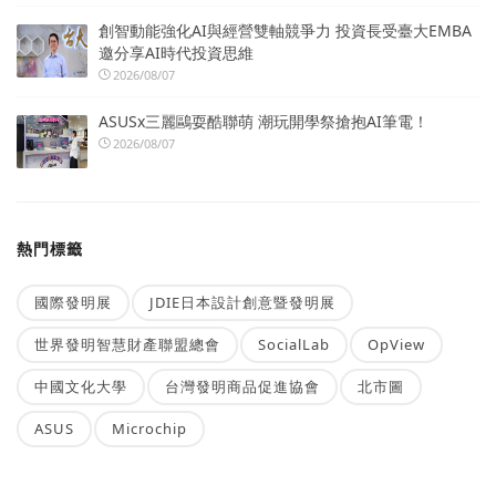
創智動能強化AI與經營雙軸競爭力 投資長受臺大EMBA
邀分享AI時代投資思維
2026/08/07
ASUSx三麗鷗耍酷聯萌 潮玩開學祭搶抱AI筆電！
2026/08/07
熱門標籤
國際發明展
JDIE日本設計創意暨發明展
世界發明智慧財產聯盟總會
SocialLab
OpView
中國文化大學
台灣發明商品促進協會
北市圖
ASUS
Microchip