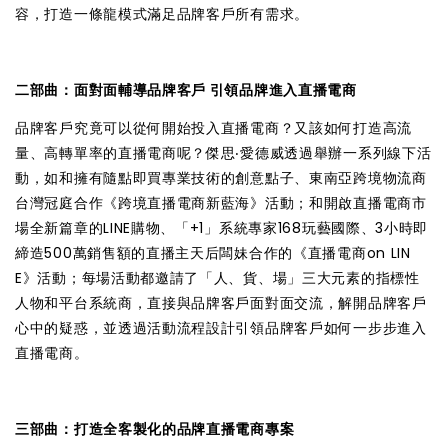
容，打造一條龍模式滿足品牌客戶所有需求。
二部曲：面對面輔導品牌客戶 引領品牌進入直播電商
品牌客戶究竟可以從何開始投入直播電商？又該如何打造高流
量、高轉單率的直播電商呢？傑思‧愛德威透過舉辦一系列線下活
動，如和擁有隨點即買專業技術的創意點子、東南亞跨境物流商
台灣冠庭合作《跨境直播電商新藍海》活動；和開啟直播電商市
場全新篇章的LINE購物、「+1」系統專家168玩藝國際、3小時即
締造500萬銷售額的直播主天后闆妹合作的《直播電商on LIN
E》活動；每場活動都邀請了「人、貨、場」三大元素的指標性
人物和平台系統商，直接與品牌客戶面對面交流，解開品牌客戶
心中的疑惑，並透過活動流程設計引領品牌客戶如何一步步進入
直播電商。
三部曲：打造全客製化的品牌直播電商專案