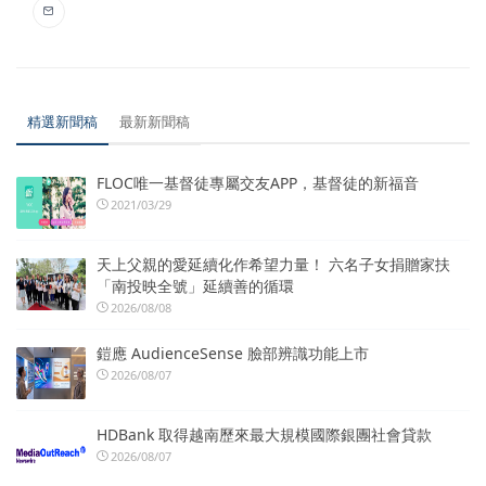
精選新聞稿
最新新聞稿
FLOC唯一基督徒專屬交友APP，基督徒的新福音
2021/03/29
天上父親的愛延續化作希望力量！ 六名子女捐贈家扶
「南投映全號」延續善的循環
2026/08/08
鎧應 AudienceSense 臉部辨識功能上市
2026/08/07
HDBank 取得越南歷來最大規模國際銀團社會貸款
2026/08/07