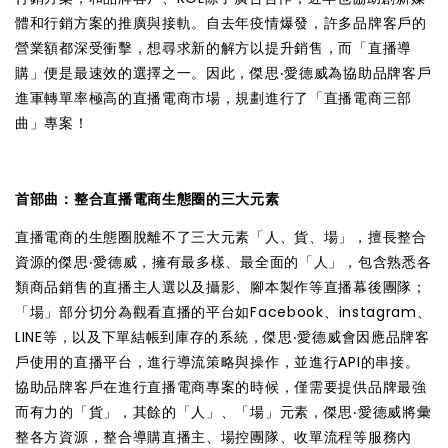
體和行銷方案的推廣與接軌。自去年疫情爆發，許多品牌客戶的
營業額都深受衝擊，想尋求新的解方以提升銷售，而「直播導
購」便是最速效的選擇之一。因此，傑思‧愛德威為協助品牌客戶
進軍轉單率極高的直播電商市場，規劃進行了「直播電商三部
曲」專案！
首部曲：整合直播電商生態圈的三大元素
直播電商的生態圈脫離不了三大元素「人、貨、場」，擅長整合
資源的傑思‧愛德威，擁有最多樣、最全面的「人」，包含熟悉各
類商品銷售的直播主人選以及攝影、腳本製作等直播幕後團隊；
「場」部分切分為觀看直播的平台如Facebook、instagram、
LINE等，以及下單結帳到庫存的系統，傑思‧愛德威會因應品牌客
戶使用的直播平台，進行導流策略與操作，並進行API的串接。
協助品牌客戶在進行直播電商專案的時候，僅需要提供品牌最強
而有力的「貨」，其餘的「人」、「場」元素，傑思‧愛德威將彙
整各方資源，整合導購直播主、場控團隊、收單流程等服務內