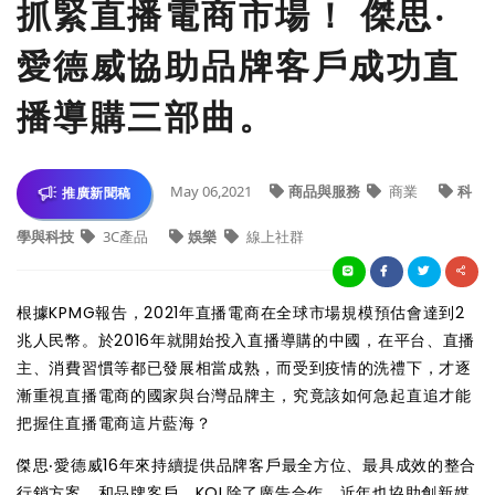
抓緊直播電商市場！ 傑思‧
愛德威協助品牌客戶成功直
播導購三部曲。
May 06,2021
商品與服務
商業
科
推廣新聞稿
學與科技
3C產品
娛樂
線上社群
根據KPMG報告，2021年直播電商在全球市場規模預估會達到2
兆人民幣。於2016年就開始投入直播導購的中國，在平台、直播
主、消費習慣等都已發展相當成熟，而受到疫情的洗禮下，才逐
漸重視直播電商的國家與台灣品牌主，究竟該如何急起直追才能
把握住直播電商這片藍海？
傑思‧愛德威16年來持續提供品牌客戶最全方位、最具成效的整合
行銷方案，和品牌客戶、KOL除了廣告合作，近年也協助創新媒