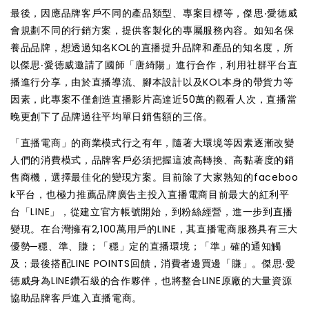
最後，因應品牌客戶不同的產品類型、專案目標等，傑思‧愛德威
會規劃不同的行銷方案，提供客製化的專屬服務內容。如知名保
養品品牌，想透過知名KOL的直播提升品牌和產品的知名度，所
以傑思‧愛德威邀請了國師「唐綺陽」進行合作，利用社群平台直
播進行分享，由於直播導流、腳本設計以及KOL本身的帶貨力等
因素，此專案不僅創造直播影片高達近50萬的觀看人次，直播當
晚更創下了品牌過往平均單日銷售額的三倍。
「直播電商」的商業模式行之有年，隨著大環境等因素逐漸改變
人們的消費模式，品牌客戶必須把握這波高轉換、高黏著度的銷
售商機，選擇最佳化的變現方案。目前除了大家熟知的faceboo
k平台，也極力推薦品牌廣告主投入直播電商目前最大的紅利平
台「LINE」，從建立官方帳號開始，到粉絲經營，進一步到直播
變現。在台灣擁有2,100萬用戶的LINE，其直播電商服務具有三大
優勢─穩、準、賺；「穩」定的直播環境；「準」確的通知觸
及；最後搭配LINE POINTS回饋，消費者邊買邊「賺」。傑思‧愛
德威身為LINE鑽石級的合作夥伴，也將整合LINE原廠的大量資源
協助品牌客戶進入直播電商。