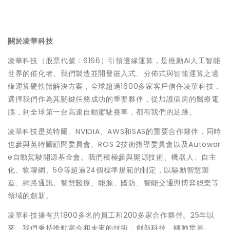
關於凌華科技
凌華科技（股票代號：6166）引領邊緣運算，是推動AI人工智能
世界的催化者。我們製造並開發嵌入式、分佈式與智能運算之邊
緣運算硬軟體解決方案，全球超過1600多家客戶信任凌華科技，
選擇我們作為其關鍵任務成功的重要夥伴，從加護病房的醫療電
腦，到全球第一台高速自動駕駛賽車，都有我們的足跡。
凌華科技是英特爾、NVIDIA、AWS和SAS的重要合作夥伴，同時
也參與英特爾顧問委員會、ROS 2技術指導委員會以及Autowar
e自動駕駛開源基金會。我們積極參與開源技術、機器人、自主
化、物聯網、5G等超過24個標準規範的制定，以驅動智慧製
造、網路通訊、智慧醫療、能源、國防、智能交通與博弈娛樂等
領域的創新。
凌華科技擁有共1800多名的員工和200多家合作夥伴。25年以
來，我們秉持推動當今和未來的技術，創新科技，轉動世界。