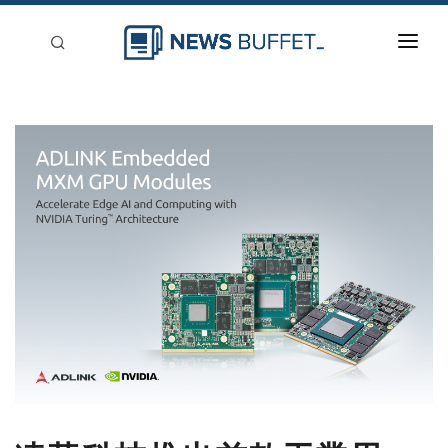
回到首頁
新聞稿分類
登入
刊登