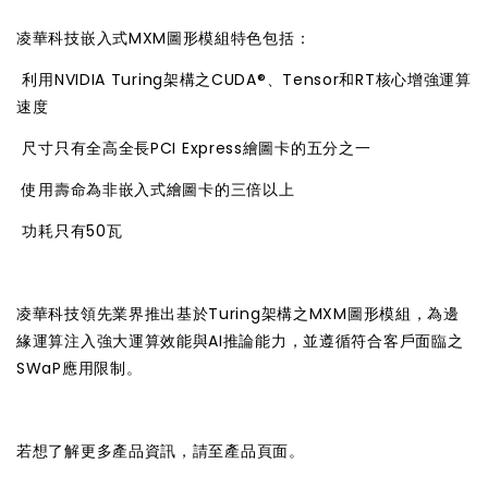
凌華科技嵌入式MXM圖形模組特色包括：

利用NVIDIA Turing架構之CUDA®、Tensor和RT核心增強運算
速度

尺寸只有全高全長PCI Express繪圖卡的五分之一

使用壽命為非嵌入式繪圖卡的三倍以上

功耗只有50瓦
凌華科技領先業界推出基於Turing架構之MXM圖形模組，為邊
緣運算注入強大運算效能與AI推論能力，並遵循符合客戶面臨之
SWaP應用限制。
若想了解更多產品資訊，請至
產品頁面
。