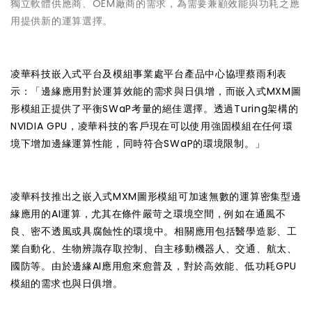
獨立軟體供應商、OEM廠商的需求，為需要兼顧效能與功耗之應
用提供新的運算選擇。
凌華科技嵌入式平台及模組事業處平台產品中心協理蔡雨利表
示：「邊緣應用對於運算效能的需求與日俱增，而嵌入式MXM圖
形模組正提供了平衡SWaP考量的絕佳選擇。透過Turing架構的
NVIDIA GPU，凌華科技的客戶現在可以使用強固模組在任何環
境下增加邊緣運算性能，同時符合SWaP的環境限制。」
凌華科技推出之嵌入式MXM圖形模組可加速無數的運算密集型邊
緣應用的AI運算，尤其在條件嚴苛之環境空間，例如在通風不
良、密不透風或具腐蝕性的環境中。相關應用包括醫學造影、工
業自動化、生物辨識存取控制、自主移動機器人、交通、航太、
國防等。由於邊緣AI應用愈來愈普及，對於高效能、低功耗GPU
模組的需求也與日俱增。