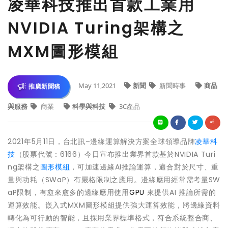
凌華科技推出首款工業用
NVIDIA Turing架構之
MXM圖形模組
May 11,2021
新聞
新聞時事
商品
推廣新聞稿
與服務
商業
科學與科技
3C產品
2021年5月11日，台北訊–邊緣運算解決方案全球領導品牌
凌華科
技
（股票代號：6166）今日宣布推出業界首款基於NVIDIA Turi
ng架構之
圖形模組
，可加速邊緣AI推論運算，適合對於尺寸、重
量與功耗（SWaP）有嚴格限制之應用。邊緣應用經常需考量SW
aP限制，有愈來愈多的邊緣應用使用
GPU
來提供AI 推論所需的
運算效能。嵌入式MXM圖形模組提供強大運算效能，將邊緣資料
轉化為可行動的智能，且採用業界標準格式，符合系統整合商、