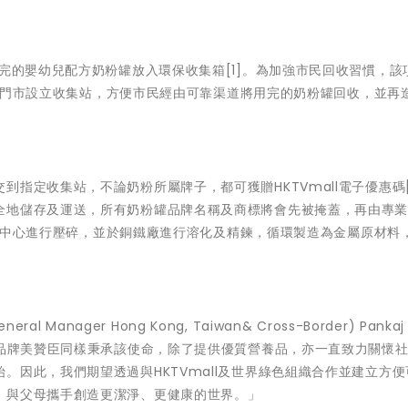
用完的嬰幼兒配方奶粉罐放入環保收集箱[1]。為加強市民回收習慣，該
O2O門市設立收集站，方便市民經由可靠渠道將用完的奶粉罐回收，並再
指定收集站，不論奶粉所屬牌子，都可獲贈HKTVmall電子優惠碼[
全地儲存及運送，所有奶粉罐品牌名稱及商標將會先被掩蓋，再由專
收處理中心進行壓碎，並於銅鐵廠進行溶化及精鍊，循環製造為金屬原材料
 Manager Hong Kong, Taiwan& Cross-Border) Pankaj 
下品牌美贊臣同樣秉承該使命，除了提供優質營養品，亦一直致力關懷
。因此，我們期望透過與HKTVmall及世界綠色組織合作並建立方便
，與父母攜手創造更潔淨、更健康的世界。」