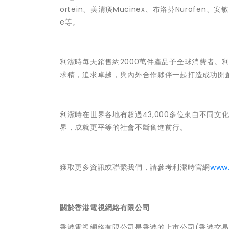
ortein、美清痰Mucinex、布洛芬Nurofen、安敏健
e等。
利潔時每天銷售約2000萬件產品予全球消費者。
求精，追求卓越，與內外合作夥伴一起打造成功開
利潔時在世界各地有超過43,000多位來自不同
界，成就更平等的社會不斷奮進前行。
獲取更多資訊或聯繫我們，請參考利潔時官網
www.
關於香港電視網絡有限公司
香港電視網絡有限公司是香港的上市公司(香港交易所