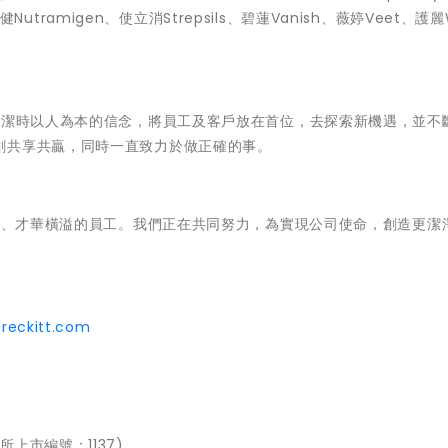
Nutramigen、使立消Strepsils、碧蓮Vanish、薇婷Veet、護麗W
利潔時以人為本的信念，將員工及客戶放在首位，去探索新機遇，並不
創共享共贏，同時一直致力於做正確的事。
文化、才華橫溢的員工。我們正在共同努力，為實現公司使命，創造更潔
reckitt.com
上市編號：1137)。