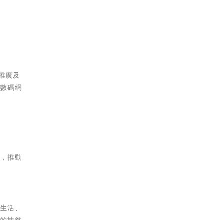
場推廣及
個數碼網
案，推動
民生活、