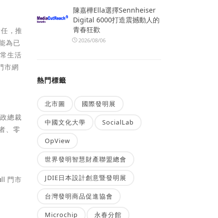
陳嘉樺Ella選擇Sennheiser
Digital 6000打造震撼動人的
青春狂歡
責任，推
2026/08/06
能為已
日常生活
門市網
熱門標籤
北市圖
國際發明展
行政總裁
中國文化大學
SocialLab
者、零
OpView
世界發明智慧財產聯盟總會
JDIE日本設計創意暨發明展
l 門市
台灣發明商品促進協會
Microchip
永春分館