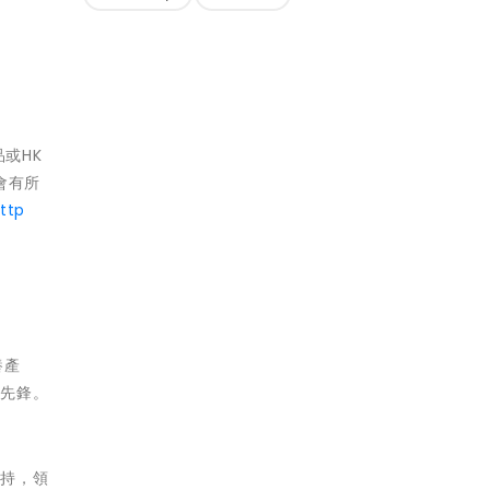
品或HK
會有所
ttp
養產
的先鋒。
支持，領