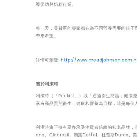
導嬰幼兒奶粉行業。
每一天，美贊臣的專家都在為不同營養需要的孩子
帶來希望。
詳情可瀏覽:
http://www.meadjohnson.com.h
關於利潔時
利潔時（「Reckitt」）以「通過衛生防護，
享有高品質的衛生，健康和營養為目標，這是每個
利潔時旗下擁有眾多承受消費者信賴的知名品牌，涵蓋衛生
ang、Clearasil、滴露Dettol、杜蕾斯Durex、