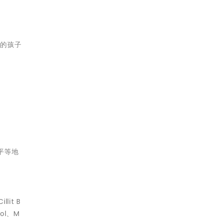
要的孩子
平等地
it B
sol、M