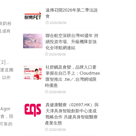
遠傳召開2026年第二季法說
會
項奶粉
2026/08/06
造成有
聯合航空深耕台灣40週年 持
續投資市場、升級機隊並強
化全球航網連結
2026/08/06
2]，
社群觸及會變，品牌入口要
業運送團
掌握在自己手上：Cloudmax
，以作
匯智推出 .tw／.台灣網域限
時優惠
2026/08/06
真健康醫療（02697.HK）與
Agar
天津具身智能創新中心達成
社會，陪
戰略合作 共建具身智能醫療
產業生態
可靠的
2026/08/06