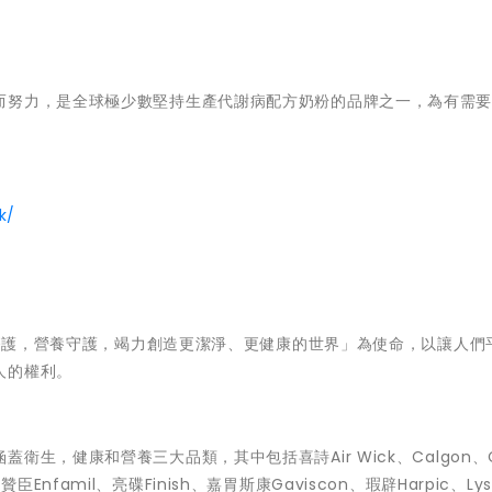
而努力，是全球極少數堅持生產代謝病配方奶粉的品牌之一，為有需
k/
健康療護，營養守護，竭力創造更潔淨、更健康的世界」為使命，以讓人們
人的權利。
，健康和營養三大品類，其中包括喜詩Air Wick、Calgon、Cill
美贊臣Enfamil、亮碟Finish、嘉胃斯康Gaviscon、瑕辟Harpic、Ly