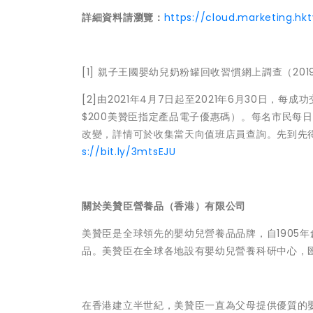
詳細資料請瀏覽：
https://cloud.marketing.hk
[1] 親子王國嬰幼兒奶粉罐回收習慣網上調查（201
[2]由2021年4月7日起至2021年6月30日，每
$200美贊臣指定產品電子優惠碼）。每名市民每
改變，詳情可於收集當天向值班店員查詢。先到先
s://bit.ly/3mtsEJU
關於美贊臣營養品（香港）有限公司
美贊臣是全球領先的嬰幼兒營養品品牌，自1905
品。美贊臣在全球各地設有嬰幼兒營養科研中心，
在香港建立半世紀，美贊臣一直為父母提供優質的