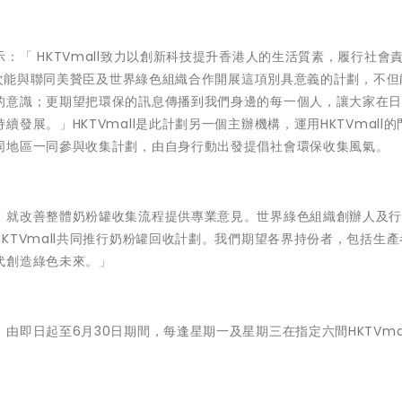
「 HKTVmall致力以創新科技提升香港人的生活質素，履行社會
l今次能與聯同美贊臣及世界綠色組織合作開展這項別具意義的計劃，不但
的意識；更期望把環保的訊息傳播到我們身邊的每一個人，讓大家在
展。」HKTVmall是此計劃另一個主辦機構，運用HKTVmall的
同地區一同參與收集計劃，由自身行動出發提倡社會環保收集風氣。
，就改善整體奶粉罐收集流程提供專業意見。世界綠色組織創辦人及
KTVmall共同推行奶粉罐回收計劃。我們期望各界持份者，包括生產
代創造綠色未來。」
即日起至6月30日期間，每逢星期一及星期三在指定六間HKTVmal