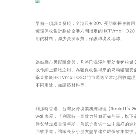
早前一項調查發現，全港只有30% 受訪家長會將
罐環保收集計劃於全港六間指定的HKTVmall 
用的材料，減少資源浪費，保護環境及地球。
為鼓勵市民踴躍參與，凡將已洗淨的嬰幼兒奶粉罐交到
以作網上購物之用。為確保收集得來的奶粉罐能安
隊直接於HKTVmall O2O門市運送至本地回
不同用途，如建築材料等。
利潔時香港、台灣及跨境業務總經理 (Reckitt's General
wal 表示：「利潔時一直致力於做正確的事，旗
伴父母走過百個年頭，為孩子提供一生中最好的開始
回收渠道，讓家長及小朋友盡早建立環保收集習慣