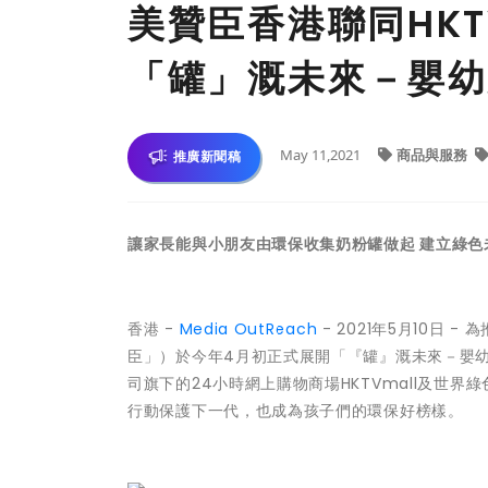
美贊臣香港聯同HKT
「罐」溉未來－嬰幼
May 11,2021
商品與服務
推廣新聞稿
讓家長能與小朋友由環保收集奶粉罐做起 建立綠色
香港 -
Media OutReach
- 2021年5月10日
臣」）於今年4月初正式展開「『罐』溉未來－嬰
司旗下的24小時網上購物商場HKTVmall及世
行動保護下一代，也成為孩子們的環保好榜樣。