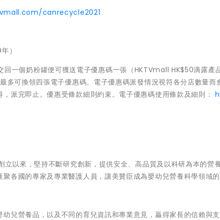
tvmall.com/canrecycle2021
9年）
成功交回一個奶粉罐便可獲送電子優惠碼一張（HKTVmall HK$50滴露產
日最多可換領四張電子優惠碼。電子優惠碼派發情況視符各分店數量而
得，派完即止。優惠受條款細則約束。電子優惠碼使用條款及細則：
h
年創立以來，堅持不斷研究創新，提供安全、高品質及以科研為本的營
匯聚各國的專家及專業醫護人員，讓美贊臣成為嬰幼兒營養科學領域
嬰幼兒營養品，以及不同的育兒資訊和專業意見，贏得家長的信賴與