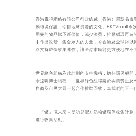
香港電視網絡有限公司行政總裁（香港）周慧晶表示：
動環境保護，珍惜地球資源的文化。HKTVmal
用完的物品賦予新價值，減少浪費，推動循環再造
中作出改變，集合眾人的力量，令香港及全球得以持續發
絡支持環保收集運作，讓全港市民能更方便地在不
世界綠色組織為此計劃的支持機構，擔任環保顧問
余遠騁博士續稱：「世界綠色組織樂於與美贊臣及H
售商及市民大眾一起合作推動回收，為我們的下一
「『罐』溉未來－嬰幼兒配方奶粉罐環保收集計劃」由
進行收集活動。