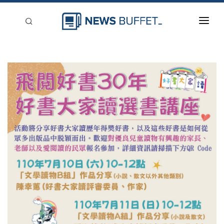
回到首頁
新聞稿分類
登入
刊登