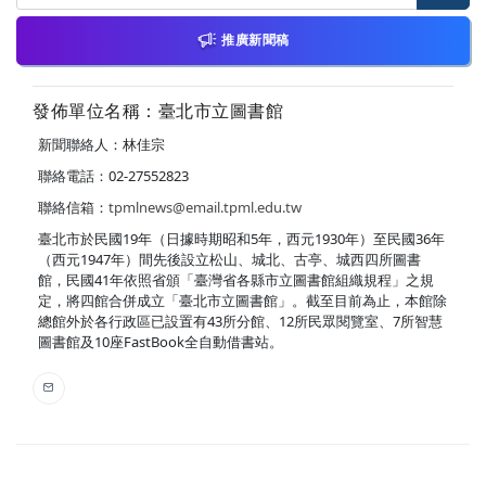
推廣新聞稿
發佈單位名稱：臺北市立圖書館
新聞聯絡人：林佳宗
聯絡電話：02-27552823
聯絡信箱：
tpmlnews@email.tpml.edu.tw
臺北市於民國19年（日據時期昭和5年，西元1930年）至民國36年
（西元1947年）間先後設立松山、城北、古亭、城西四所圖書
館，民國41年依照省頒「臺灣省各縣市立圖書館組織規程」之規
定，將四館合併成立「臺北市立圖書館」。截至目前為止，本館除
總館外於各行政區已設置有43所分館、12所民眾閱覽室、7所智慧
圖書館及10座FastBook全自動借書站。