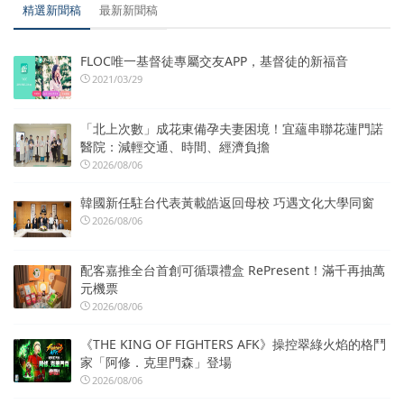
精選新聞稿
最新新聞稿
FLOC唯一基督徒專屬交友APP，基督徒的新福音
2021/03/29
「北上次數」成花東備孕夫妻困境！宜蘊串聯花蓮門諾
醫院：減輕交通、時間、經濟負擔
2026/08/06
韓國新任駐台代表黃載皓返回母校 巧遇文化大學同窗
2026/08/06
配客嘉推全台首創可循環禮盒 RePresent！滿千再抽萬
元機票
2026/08/06
《THE KING OF FIGHTERS AFK》操控翠綠火焰的格鬥
家「阿修．克里門森」登場
2026/08/06