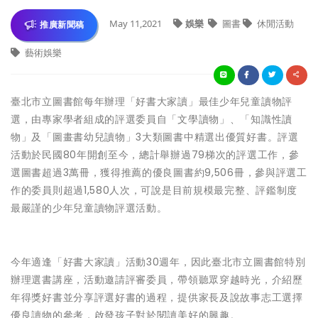
May 11,2021
娛樂
圖書
休閒活動
推廣新聞稿
藝術娛樂
臺北市立圖書館每年辦理「好書大家讀」最佳少年兒童讀物評
選，由專家學者組成的評選委員自「文學讀物」、「知識性讀
物」及「圖畫書幼兒讀物」3大類圖書中精選出優質好書。評選
活動於民國80年開創至今，總計舉辦過79梯次的評選工作，參
選圖書超過3萬冊，獲得推薦的優良圖書約9,506冊，參與評選工
作的委員則超過1,580人次，可說是目前規模最完整、評鑑制度
最嚴謹的少年兒童讀物評選活動。
今年適逢「好書大家讀」活動30週年，因此臺北市立圖書館特別
辦理選書講座，活動邀請評審委員，帶領聽眾穿越時光，介紹歷
年得獎好書並分享評選好書的過程，提供家長及說故事志工選擇
優良讀物的參考，啟發孩子對於閱讀美好的興趣。