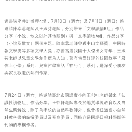
選書講座共計辦理4場，7月10日（週六）及7月11日（週日）將
邀請陳幸蕙老師及王淑芬老師，分別帶來「文學讀物B組」作品
分享（小說、散文以外其他類別）與「文學讀物A組」作品分享
（小說及散文）兩個主題。陳幸蕙老師曾獲中山文藝獎、中國時
報文學獎等多項文學大獎，亦曾當選我國十大傑出女青年；王淑
芬老師以兒童文學創作廣為人知，著有備受好評的校園故事「君
偉上小學」系列、兒童哲學童話「貓巧可」系列，是深受小朋友
與家長歡迎的熱門作家。
7月24日（週六）將邀請臺北市國語實小的王郁軒老師帶來「知
識性讀物組」作品分享。王郁軒老師專長於地質環境教育以及自
然生態解說，除了為學校的自然科教師外，也曾擔任過國小自然
科教科書的編撰委員以及審查委員，同時亦是國語日報科學版等
刊物的專欄作者。