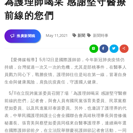
為護理師喝采 感謝堅守醫療
前線的您們
May 11,2021
新聞
新聞時事
推廣新聞稿
【愛傳媒報導】5月12日是國際護師節，今年新冠肺炎疫情仍
持續，台灣挺過一次又一次的危機，尤其是部桃事件，在醫事人
員戮力同心下，戰勝疫情。護理師往往是站在第一線，冒著自身
生命與健康風險，肩負抗疫責任，守護國人健康。
5/11在立院跨黨派委員召開了場「為護理師喝采 感謝堅守醫療
前線的您們」記者會，與會人員有國民黨張育美委員、民眾黨蔡
壁如委員、以及民進黨邱泰源委員。另外，也邀請了護理界的代
表，中華民國護理師護士公會全國聯合會高靖秋理事長與曾修儀
秘書長。張育美與蔡壁如委員同樣來自醫事護理界，連續兩年選
在國際護師節前夕，在立法院舉辦慶祝護師節記者會活動，一同