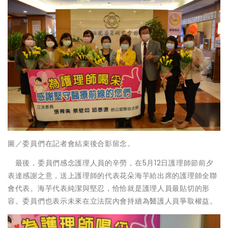
圖／委員們在記者會結束後合影留念。
最後，委員們感念護理人員的辛勞，在5月12日護理師節前夕
表達感謝之意，送上護理師的代表花朵海芋給出席的護理師全聯
會代表。海芋代表純潔與堅忍，恰恰就是護理人員最貼切的形
容。委員們也表示未來在立法院內會持續為醫護人員爭取權益。