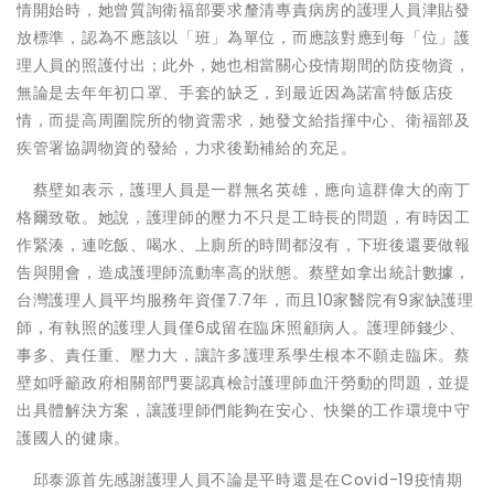
情開始時，她曾質詢衛福部要求釐清專責病房的護理人員津貼發
放標準，認為不應該以「班」為單位，而應該對應到每「位」護
理人員的照護付出；此外，她也相當關心疫情期間的防疫物資，
無論是去年年初口罩、手套的缺乏，到最近因為諾富特飯店疫
情，而提高周圍院所的物資需求，她發文給指揮中心、衛福部及
疾管署協調物資的發給，力求後勤補給的充足。
蔡壁如表示，護理人員是一群無名英雄，應向這群偉大的南丁
格爾致敬。她說，護理師的壓力不只是工時長的問題，有時因工
作緊湊，連吃飯、喝水、上廁所的時間都沒有，下班後還要做報
告與開會，造成護理師流動率高的狀態。蔡壁如拿出統計數據，
台灣護理人員平均服務年資僅7.7年，而且10家醫院有9家缺護理
師，有執照的護理人員僅6成留在臨床照顧病人。護理師錢少、
事多、責任重、壓力大，讓許多護理系學生根本不願走臨床。蔡
壁如呼籲政府相關部門要認真檢討護理師血汗勞動的問題，並提
出具體解決方案，讓護理師們能夠在安心、快樂的工作環境中守
護國人的健康。
邱泰源首先感謝護理人員不論是平時還是在Covid-19疫情期