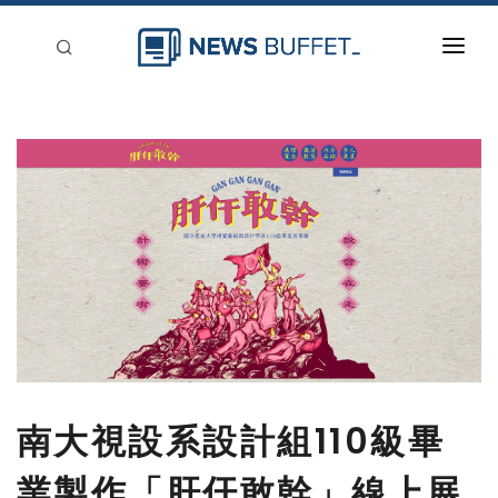
回到首頁
新聞稿分類
登入
刊登
南大視設系設計組110級畢
業製作「肝仠敢幹」線上展