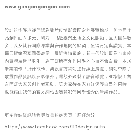
www.gangangangan.com
設計組指導老師們認為雖然疫情影響既定的展覽檔期，但本屆作
品創作面向多元、精彩，貼近臺灣土地之文化脈動，且入圍件數
多，以及執行團隊專業與合作無間的默契，值得肯定與讚賞。本
屆展覽總召葉同學表示，最近疫情嚴峻，新一代設計展及台南校
內實體展皆已取消，為了讓所有創作同學的心血不會白費，本屆
畢業製作「肝仠敢幹」架設官方網站進行線上展覽，網站中除了
放置作品資訊以及影像外，還額外錄製了語音導覽，並增設了留
言區讓大家與創作者互動。讓大家待在家好好保護自己的同時，
也能藉由我們的官方網站去瀏覽我們同學優秀的畢業作品。
更多詳細資訊請搜尋臉書粉絲專頁「肝仠敢幹」
https://www.facebook.com/110design.nutn