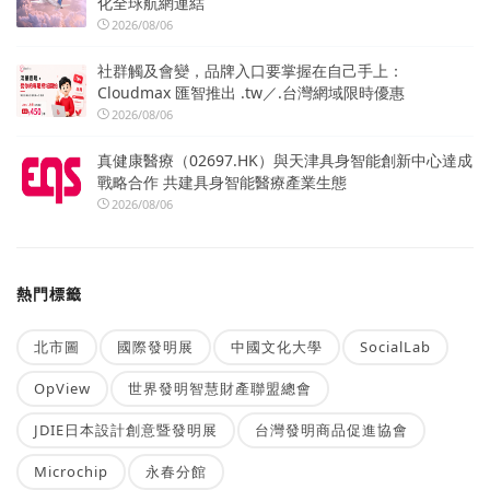
化全球航網連結
2026/08/06
社群觸及會變，品牌入口要掌握在自己手上：
Cloudmax 匯智推出 .tw／.台灣網域限時優惠
2026/08/06
真健康醫療（02697.HK）與天津具身智能創新中心達成
戰略合作 共建具身智能醫療產業生態
2026/08/06
熱門標籤
北市圖
國際發明展
中國文化大學
SocialLab
OpView
世界發明智慧財產聯盟總會
JDIE日本設計創意暨發明展
台灣發明商品促進協會
Microchip
永春分館