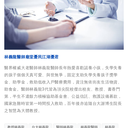
林義龍醫師廟堂憂民江湖憂君
醫界權威大老醫師林義龍醫師長年熱愛喜歡認養小孩，失學失養
的孩子個個天真可愛、與世無爭，固定支助失學失養孩子獎學
金、助學金，救助低收入戶醫療費用，資注無依街友生活物資、
助食金。醫師林義龍3代皆為頂尖院校傑出校友、教授、書香門
第，半生不遺餘力積極協助基金會、公益信託、救護設備募款，
國家急難時皆第一時間投入救助，百年後亦追隨台大謝博生院長
之智慧為大體教授。
教授林義龍
台大林義龍
醫師林義龍
林義龍醫師
林義龍