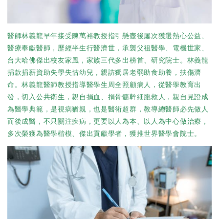
醫師林義龍早年接受陳萬裕教授指引懸壺後屢次獲選熱心公益、
醫療奉獻醫師，歷經半生行醫濟世，承襲父祖醫學、電機世家、
台大哈佛傑出校友家風，家族三代多出榜首、研究院士。林義龍
捐款捐薪資助失學失怙幼兒，親訪獨居老弱助食助養，扶傷濟
命。林義龍醫師教授指導醫學生周全照顧病人，從醫學教育出
發，切入公共衛生，親自捐血、捐骨髓幹細胞救人，親自見證成
為醫學典範，是視病猶親，也是醫術超群，教導總醫師必先做人
而後成醫，不只關注疾病，更要以人為本、以人為中心做治療，
多次榮獲為醫學楷模、傑出貢獻學者，獲推世界醫學會院士。