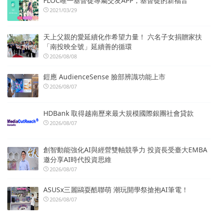
FLOC唯一基督徒專屬交友APP，基督徒的新福音
2021/03/29
天上父親的愛延續化作希望力量！ 六名子女捐贈家扶
「南投映全號」延續善的循環
2026/08/08
鎧應 AudienceSense 臉部辨識功能上市
2026/08/07
HDBank 取得越南歷來最大規模國際銀團社會貸款
2026/08/07
創智動能強化AI與經營雙軸競爭力 投資長受臺大EMBA
邀分享AI時代投資思維
2026/08/07
ASUSx三麗鷗耍酷聯萌 潮玩開學祭搶抱AI筆電！
2026/08/07