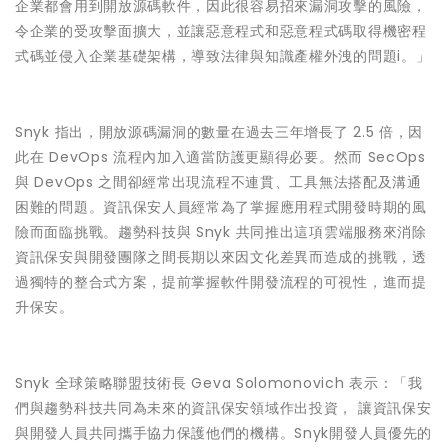
企業都會用到開放源碼軟件，因此很容易招來漏洞攻擊的風險，
令企業的受攻擊面擴大，並讓惡意程式和惡意程式碼取得機密程
式碼並侵入企業基礎架構，導致法律與知識產權外洩的問題i。」
Snyk 指出，開放源碼漏洞的數量在過去三年增長了 2.5 倍，因
此在 DevOps 流程內加入適當防護更顯得必要。然而 SecOps
與 DevOps 之間卻經常出現流程不連貫、工具無法搭配及溝通
困難的問題。資訊保安人員經常為了掌握應用程式開發時期的風
險而面臨挑戰。趨勢科技與 Snyk 共同推出這項雲端服務來消除
資訊保安與開發團隊之間長期以來因文化差異而造成的挑戰，透
過獨特的整合式方案，提前掌握軟件開發流程的可視性，進而提
升保安。
Snyk 全球策略聯盟技術長 Geva Solomonovich 表示：「我
們與趨勢科技共同為未來的資訊保安領域作出投資， 讓資訊保安
與開發人員共同攜手協力保護他們的機構。Snyk開發人員優先的