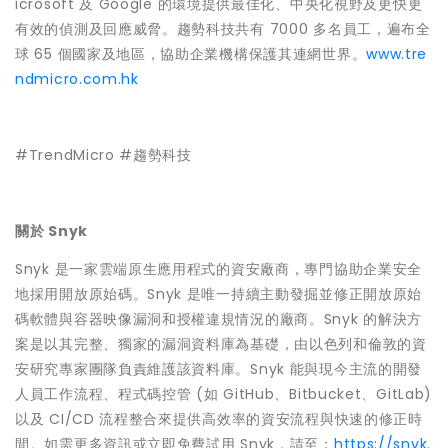
icrosoft 及 Google 的環境提供最佳化、中央化視野及更快更
有效的偵測及回應威脅。趨勢科技共有 7000 多名員工，遍布全
球 65 個國家及地區，協助企業機構保護其連網世界。
www.tre
ndmicro.com.hk
#TrendMicro #趨勢科技
關於 Snyk
Snyk 是一家雲端原生應用程式的資安廠商，專門協助企業安全
地採用開放原始碼。Snyk 是唯一持續主動發掘並修正開放原始
碼軟體與容器映像漏洞和授權違規情況的廠商。Snyk 的解決方
案是以其完整、獨家的漏洞資料庫為基礎，由以色列和倫敦的資
安研究專家團隊負責維護該資料庫。Snyk 能與現今主流的開發
人員工作流程、程式碼控管 (如 GitHub、Bitbucket、GitLab)
以及 CI/CD 流程整合來提供高效率的資安流程與快速的修正時
間。如需更多資訊或立即免費試用 Snyk，請至：
https://snyk.