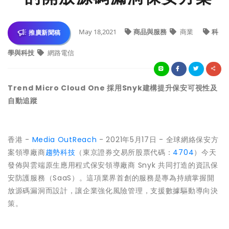
May 18,2021
商品與服務
商業
科
推廣新聞稿
學與科技
網路電信
Trend Micro Cloud One 採用Snyk建構提升保安可視性及
自動追蹤
香港 -
Media OutReach
- 2021年5月17日 - 全球網絡保安方
案領導廠商
趨勢科技
（東京證券交易所股票代碼：
4704
）今天
發佈與雲端原生應用程式保安領導廠商 Snyk 共同打造的資訊保
安防護服務（SaaS）。這項業界首創的服務是專為持續掌握開
放源碼漏洞而設計，讓企業強化風險管理，支援數據驅動導向決
策。