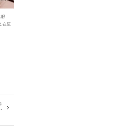
誠服
.在這
篇
.