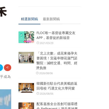
精選新聞稿
最新新聞稿
FLOC唯一基督徒專屬交友
APP，基督徒的新福音
2021/03/29
「北上次數」成花東備孕夫
妻困境！宜蘊串聯花蓮門諾
醫院：減輕交通、時間、經
濟負擔
2026/08/06
幾乎成為
韓國新任駐台代表黃載皓返
回母校 巧遇文化大學同窗
2026/08/06
配客嘉推全台首創可循環禮
盒 RePresent！滿千再抽萬