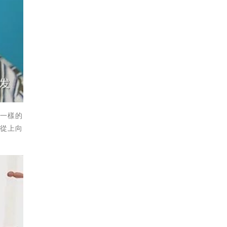
髮一樣的
，從上向