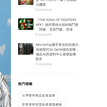
元機票
2026/08/06
《THE KING OF FIGHTERS
AFK》操控翠綠火焰的格鬥家
「阿修．克里門森」登場
2026/08/06
Microchip攜手美光科技展示
高效能PCIe Gen6儲存架構，
滿足AI與資料中心基礎架構
需求
2026/08/06
熱門標籤
台灣發明商品促進協會
世界發明智慧財產聯盟總會