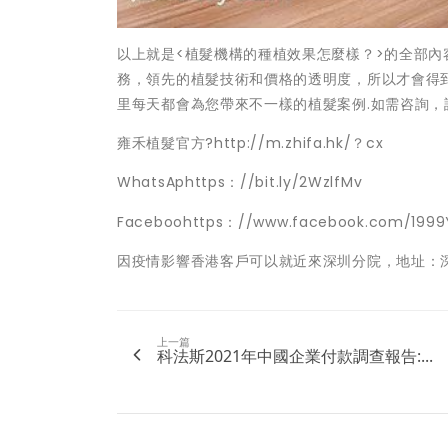
以上就是<植髮機構的種植效果怎麼樣？>的全部
務，領先的植髮技術和價格的透明度，所以才會得到
里每天都會為您帶來不一樣的植髮案例.如需咨詢，請撥打
雍禾植髮官方?http://m.zhifa.hk/？cx
WhatsAphttps：//bit.ly/2WzlfMv
Faceboohttps：//www.facebook.com/1999
因疫情影響香港客戶可以就近來深圳分院，地址：深
上一篇
科法斯2021年中國企業付款調查報告:...