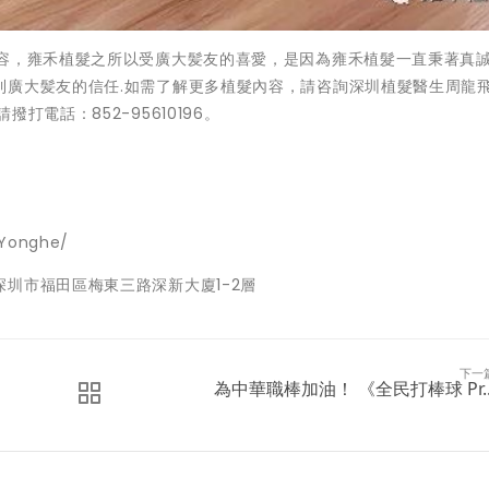
內容，雍禾植髮之所以受廣大髪友的喜愛，是因為雍禾植髮一直秉著真
廣大髪友的信任.如需了解更多植髮內容，請咨詢深圳植髮醫生周龍飛
電話：852-95610196。
Yonghe/
圳市福田區梅東三路深新大廈1-2層
下一
為中華職棒加油！ 《全民打棒球 Pr..