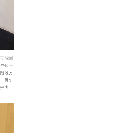
們可能因
一位孩子
大階段方
念；再針
思辨力、