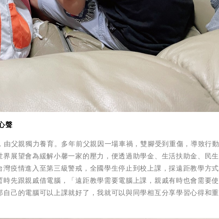
心聲
級，由父親獨力養育。多年前父親因一場車禍，雙腳受到重傷，導致行
世界展望會為緩解小馨一家的壓力，便透過助學金、生活扶助金、民
台灣疫情進入至第三級警戒，全國學生停止到校上課，採遠距教學方
暫時先跟親戚借電腦，「遠距教學需要電腦上課，親戚有時也會需要
部自己的電腦可以上課就好了，我就可以與同學相互分享學習心得和