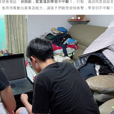
展望會發起「
你捐款，貧童遠距學習不中斷！
」行動，邀請民眾捐款
，進而培養數位素養及能力，讓孩子們雖受疫情衝擊，學習仍不中斷