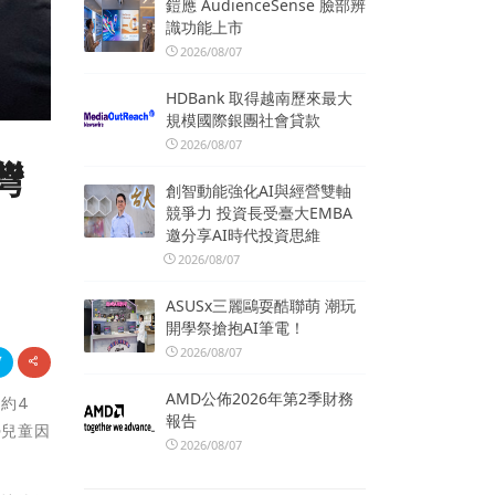
鎧應 AudienceSense 臉部辨
識功能上市
2026/08/07
HDBank 取得越南歷來最大
規模國際銀團社會貸款
2026/08/07
灣
創智動能強化AI與經營雙軸
競爭力 投資長受臺大EMBA
邀分享AI時代投資思維
2026/08/07
ASUSx三麗鷗耍酷聯萌 潮玩
開學祭搶抱AI筆電！
2026/08/07
AMD公佈2026年第2季財務
約4
報告
勢兒童因
2026/08/07