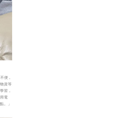
動不便，
生物資等
式學習，
使用電
重點。」