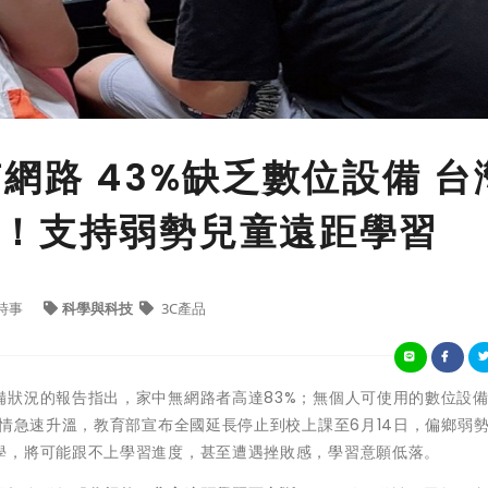
網路 43%缺乏數位設備 台
！支持弱勢兒童遠距學習
時事
科學與科技
3C產品
狀況的報告指出，家中無網路者高達83%；無個人可使用的數位設備
疫情急速升溫，教育部宣布全國延長停止到校上課至6月14日，偏鄉弱
學，將可能跟不上學習進度，甚至遭遇挫敗感，學習意願低落。