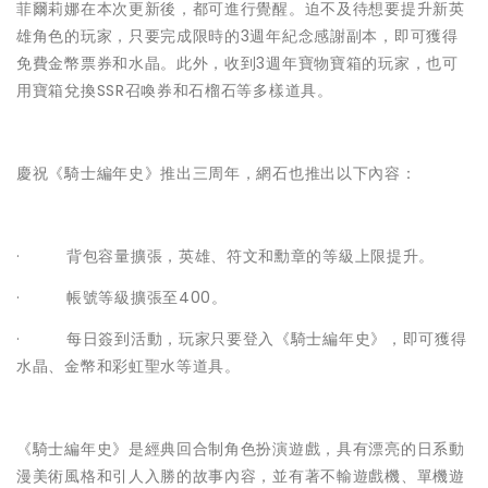
菲爾莉娜在本次更新後，都可進行覺醒。迫不及待想要提升新英
雄角色的玩家，只要完成限時的3週年紀念感謝副本，即可獲得
免費金幣票券和水晶。此外，收到3週年寶物寶箱的玩家，也可
用寶箱兌換SSR召喚券和石榴石等多樣道具。
慶祝《騎士編年史》推出三周年，網石也推出以下內容：
· 背包容量擴張，英雄、符文和勳章的等級上限提升。
· 帳號等級擴張至400。
· 每日簽到活動，玩家只要登入《騎士編年史》，即可獲得
水晶、金幣和彩虹聖水等道具。
《騎士編年史》是經典回合制角色扮演遊戲，具有漂亮的日系動
漫美術風格和引人入勝的故事內容，並有著不輸遊戲機、單機遊