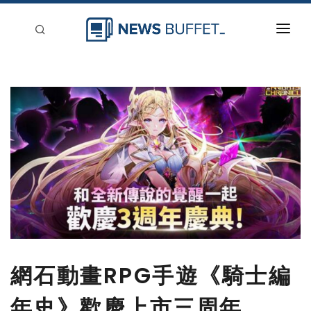
回到首頁
新聞稿分類
登入
刊登
網石動畫RPG手遊《騎士編
年史》歡慶上市三周年