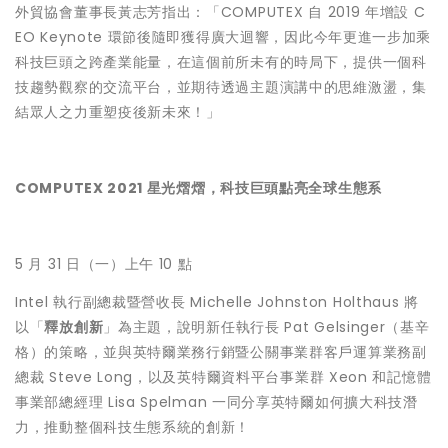
外貿協會董事長黃志芳指出：「COMPUTEX 自 2019 年增設 C
EO Keynote 環節後隨即獲得廣大迴響，因此今年更進一步加乘
科技巨頭之跨產業能量，在這個前所未有的時局下，提供一個科
技趨勢觀察的交流平台，並期待透過主題演講中的思維激盪，集
結眾人之力重塑疫後新未來！」
COMPUTEX 2021 星光熠熠，科技巨頭點亮全球生態系
5 月 31 日（一）上午 10 點
Intel 執行副總裁暨營收長 Michelle Johnston Holthaus 將
以「
釋放創新
」為主題，說明新任執行長 Pat Gelsinger（基辛
格）的策略，並與英特爾業務行銷暨公關事業群客戶運算業務副
總裁 Steve Long，以及英特爾資料平台事業群 Xeon 和記憶體
事業部總經理 Lisa Spelman 一同分享英特爾如何擴大科技潛
力，推動整個科技生態系統的創新！