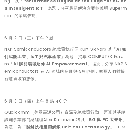
ng）以「
Performance Begins at the Edge for 5G an
d Intelligent IoT
」為題，分享最新解決方案並說明 Superm
icro 的策略佈局。
6 月 2 日（三）下午 2 點
NXP Semiconductors 總裁暨執行長 Kurt Sievers 以「
AI 如
何賦能工業、IoT 與汽車產業
」為題，揭幕 COMPUTEX Foru
m「
AI 賦能場域延伸 AI Empowerment
」場次，分享 NXP S
emiconductors 在 AI 領域的發展與佈局規劃，顛覆人們對於
智慧場域的想像。
6 月 3 日（四）上午 8 點 40 分
Qualcomm（美國高通公司）資深副總裁暨行動、運算與基礎
設施事業部門總經理Alex Katouzian將以「
5G 與 PC 大未來
」
為題，為「
關鍵技術應用解鎖 Critical Technology
」COM