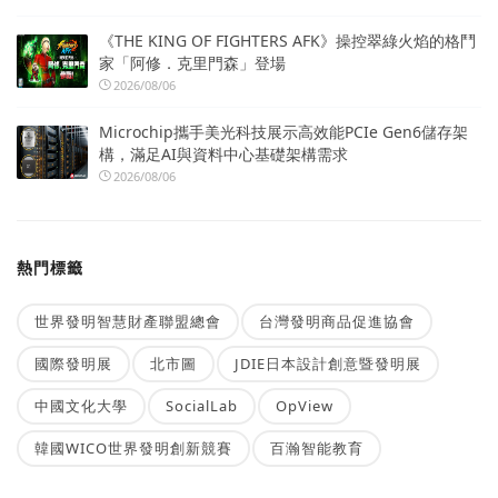
《THE KING OF FIGHTERS AFK》操控翠綠火焰的格鬥
家「阿修．克里門森」登場
2026/08/06
Microchip攜手美光科技展示高效能PCIe Gen6儲存架
構，滿足AI與資料中心基礎架構需求
2026/08/06
熱門標籤
世界發明智慧財產聯盟總會
台灣發明商品促進協會
國際發明展
北市圖
JDIE日本設計創意暨發明展
中國文化大學
SocialLab
OpView
韓國WICO世界發明創新競賽
百瀚智能教育