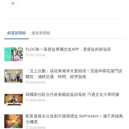
精選新聞稿
最新新聞稿
FLOC唯一基督徒專屬交友APP，基督徒的新福音
2021/03/29
「北上次數」成花東備孕夫妻困境！宜蘊串聯花蓮門諾
醫院：減輕交通、時間、經濟負擔
2026/08/06
韓國新任駐台代表黃載皓返回母校 巧遇文化大學同窗
2026/08/06
配客嘉推全台首創可循環禮盒 RePresent！滿千再抽萬
元機票
2026/08/06