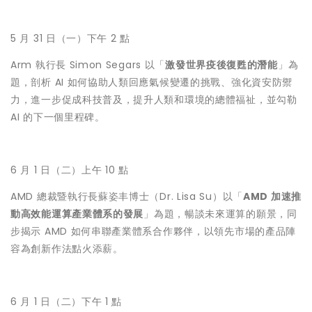
5 月 31 日（一）下午 2 點
Arm 執行長 Simon Segars 以「
激發世界疫後復甦的潛能
」為
題，剖析 AI 如何協助人類回應氣候變遷的挑戰、強化資安防禦
力，進一步促成科技普及，提升人類和環境的總體福祉，並勾勒
AI 的下一個里程碑。
6 月 1 日（二）上午 10 點
AMD 總裁暨執行長蘇姿丰博士（Dr. Lisa Su）以「
AMD 加速推
動高效能運算產業體系的發展
」為題，暢談未來運算的願景，同
步揭示 AMD 如何串聯產業體系合作夥伴，以領先市場的產品陣
容為創新作法點火添薪。
6 月 1 日（二）下午 1 點