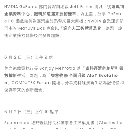
NVIDIA GeForce 部門資深副總裁 Jeff Fisher 將以「
從遊戲到
企業資料中心，翻轉加速運算技術變革
」為主題，分享 GeForc
e PC 遊戲如何為臺灣生態系帶來巨大商機；NVIDIA 企業運算部
門主管 Manuvir Das 也會以「
迎向人工智慧普及化
」為題，說
明企業擁抱轉變後的發展趨勢。
6 月 2 日（三）上午 9 點
美光總裁暨執行長 Sanjay Mehrotra 以「
資料經濟的創新引領
數據新生活
」為題，為「
智慧物聯 全面升級 AIoT Evolutio
n
」COMPUTEX Forum 開場，分享資料經濟新生活為記憶體和
儲存帶來的創新機會。
6 月 2 日（三）上午 10 點半
Supermicro 總裁暨執行長和董事會主席梁見後（Charles Lia