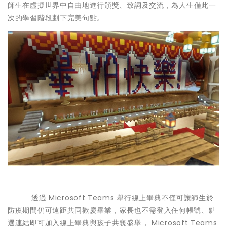
師生在虛擬世界中自由地進行頒獎、致詞及交流，為人生僅此一
次的學習階段劃下完美句點。
透過 Microsoft Teams 舉行線上畢典不僅可讓師生於
防疫期間仍可遠距共同歡慶畢業，
家長也不需登入任何帳號、點
選連結即可加入線上畢典與孩子共襄盛舉
， Microsoft Teams