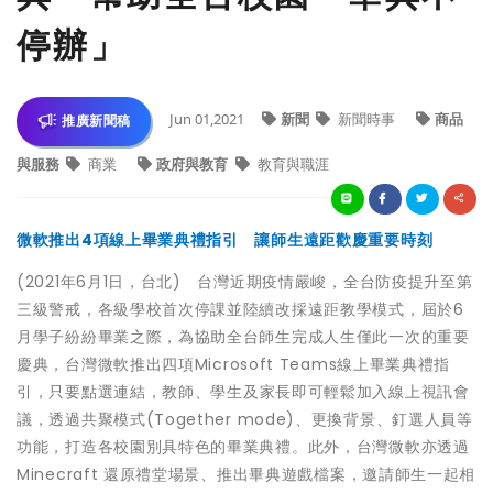
停辦」
Jun 01,2021
新聞
新聞時事
商品
推廣新聞稿
與服務
商業
政府與教育
教育與職涯
微軟推出4項線上畢業典禮指引 讓師生遠距歡慶重要時刻
(2021年6月1日，台北) 台灣近期疫情嚴峻，全台防疫提升至第
三級警戒，各級學校首次停課並陸續改採遠距教學模式，屆於6
月學子紛紛畢業之際，為協助全台師生完成人生僅此一次的重要
慶典，台灣微軟推出
四項Microsoft Teams線上畢業典禮指
引
，只要點選連結，教師、學生及家長即可輕鬆加入線上視訊會
議，透過共聚模式(Together mode)、更換背景、釘選人員等
功能，打造各校園別具特色的畢業典禮。此外，台灣微軟亦透過
Minecraft 還原禮堂場景、推出畢典遊戲檔案，邀請師生一起相