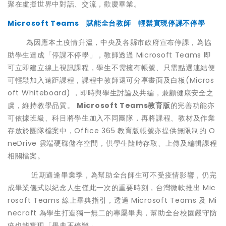
聚在虛擬世界中對話、交流，歡慶畢業。
Microsoft Teams 賦能全台教師 輕鬆實現停課不停學
為因應本土疫情升溫，中央及各縣市政府宣布停課，為協
助學生達成「停課不停學」，教師透過 Microsoft Teams 即
可立即建立線上視訊課程，
學生不需擁有帳號、只需點選連結便
可輕鬆加入遠距課程
，課程中教師還可分享畫面及白板(Micros
oft Whiteboard) ，即時與學生討論及共編，兼顧健康安全之
虞，維持教學品質。
Microsoft Teams教育版
的完善功能亦
可依據班級、科目將學生加入不同團隊，再將課程、教材及作業
存放於團隊檔案中，Office 365 教育版帳號亦提供無限制的 O
neDrive 雲端硬碟儲存空間，供學生隨時存取、上傳及編輯課程
相關檔案
。
近期適逢畢業季，為幫助全台師生可不受疫情影響，仍完
成畢業儀式以紀念人生僅此一次的重要時刻，台灣微軟推出 Mic
rosoft Teams 線上畢典指引，透過 Microsoft Teams 及 Mi
necraft 為學生打造獨一無二的專屬畢典，幫助全台校園嚴守防
疫也能實現「畢典不停辦」。