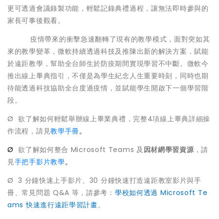
更可透過會議錄製功能，輕鬆記錄典禮過程，讓無法即時參與的
家長可事後觀看。
疫情帶來的衝擊急速翻轉了現有的教學模式，面對突如其
來的教學變革，微軟持續透過科技及推陳出新的解決方案，賦能
於遠距教學，幫助全台師生於防疫期間實現學習不中斷。微軟今
推出線上畢典指引，不僅是為學生紀念人生重要時刻，同時也期
待能透過科技協助全台度過疫情，並賦能學生開啟下一個學習階
段。
Ø 欲了解如何輕鬆舉辦線上畢業典禮，完整4項線上畢典詳細操
作流程，請見
教學手冊
。
Ø
欲了解如何整合 Microsoft Teams 及
因材網學習資源
，請
見
手把手影片教學
。
Ø 3 分鐘快速上手影片、30 分鐘快速打造遠距教室影片與手
冊、常見問題 Q&A 等，請參考：
學校如何透過 Microsoft Te
ams 快速進行遠距學習計畫
。