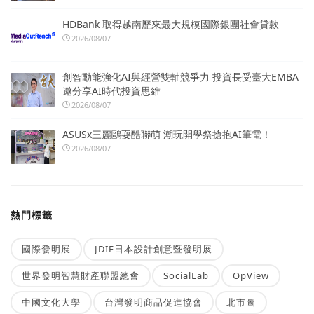
HDBank 取得越南歷來最大規模國際銀團社會貸款
2026/08/07
創智動能強化AI與經營雙軸競爭力 投資長受臺大EMBA
邀分享AI時代投資思維
2026/08/07
ASUSx三麗鷗耍酷聯萌 潮玩開學祭搶抱AI筆電！
2026/08/07
熱門標籤
國際發明展
JDIE日本設計創意暨發明展
世界發明智慧財產聯盟總會
SocialLab
OpView
中國文化大學
台灣發明商品促進協會
北市圖