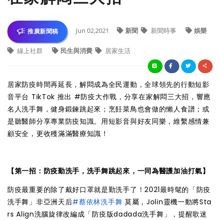
Jun 02,2021
新聞
新聞時事
娛樂
推廣新聞稿
線上社群
民生與消費
居家生活
居家防疫時間再延長，解悶成為全民運動，全球領先的行動短影
音平台 TikTok 推出 #防疫大作戰，分享在家解悶三大招，響應
名人洗手舞，健身鍛鍊跳起來；烹飪菜鳥也會做的懶人食譜；或
是聽醫師分享專業防疫知識。用短影音與好友同樂，維繫感情兼
顧安全，更收穫滿滿醫療知識！
【第一招：防疫勤洗手，洗手舞跳起來，一同為醫護加油打氣】
防疫最重要的除了戴好口罩就是勤洗手了！2021最時髦的「防疫
洗手舞」非亞洲天后
#蔡依林洗手舞
莫屬，Jolin靈機一動將Sta
rs Align洗腦旋律改編成「防疫版dadada洗手舞」，提醒歌迷