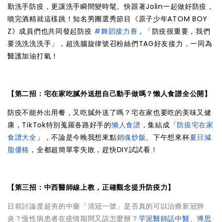
勤洗手防疫，更讓洗手瞬間變時髦。快跟著Jolin一起做好防疫，
噴完酒精就這樣跳！知名男團選秀節目《原子少年ATOM BOY
Z》成員們也共同發起防疫
#舞蹈接力賽
，「防疫很重要，我們
要洗洗洗洗手」，超洗腦旋律號召粉絲們TAG好友接力，一同為
醫護加油打氣！
【第二招：宅在家吃膩外送想自己動手做嗎？懶人食譜全公開】
防疫不能外出用餐，又吃膩外送了嗎？宅在家也要吃的美味又健
康，TikTok特別蒐羅各路好手的
懶人食譜
，集結成「
防疫宅在家
食譜大全
」，不論是今晚我想來點
銷魂炒飯
、下午想來杯
夏日減
脂優格
，全都超簡單零失敗，趕快DIY試試看！
【第三招：中西醫師線上教，正確觀念提升防疫力】
日前討論度超夯的中藥「清冠一號」是否真的可以治療新冠肺
炎？慢性病患者在疫情期間又該怎麼辦？
芋泥醫師話中醫
、
博思