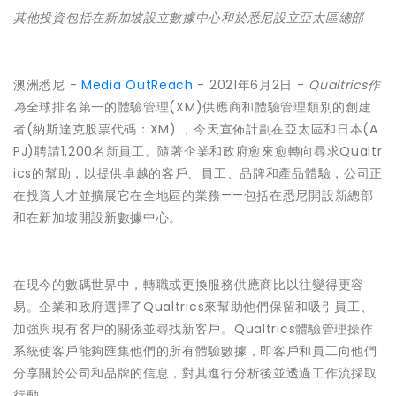
其他投資包括在新加坡設立數據中心和於悉尼設立亞太區總部
澳洲悉尼 -
Media OutReach
- 2021年6月2日 -
Qualtrics作
為
全球排名第一的體驗管理(XM)供應商和體驗管理類別的創建
者(納斯達克股票代碼：XM) ，今天宣佈計劃在亞太區和日本(A
PJ)聘請1,200名新員工。隨著企業和政府愈來愈轉向尋求Qualtr
ics的幫助，以提供卓越的客戶、員工、品牌和產品體驗，公司正
在投資人才並擴展它在全地區的業務——包括在悉尼開設新總部
和在新加坡開設新數據中心。
在現今的數碼世界中，轉職或更換服務供應商比以往變得更容
易。企業和政府選擇了Qualtrics來幫助他們保留和吸引員工、
加強與現有客戶的關係並尋找新客戶。Qualtrics體驗管理操作
系統使客戶能夠匯集他們的所有體驗數據，即客戶和員工向他們
分享關於公司和品牌的信息，對其進行分析後並透過工作流採取
行動。