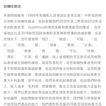
前瞻性陳述
本新聞稿載有《1995年美國私人證券訴訟改革法案》中所指的明
示和暗示前瞻性陳述，包括有關我們2021年第二季度和2021年全
年的財務前景、Qualtrics的增長策略和業務願景的陳述 、其市
場地位以及2019新型冠狀病毒對其業務和營運的持續影響。在某
些情況下，您可通過用「預計」、「相信」、「可能」、「估
計」、「預期」、「擬」、 「或會」、「應當」、「計劃」、
「預測」、「將會」、「將」、「應」、「可以」、「預測」、
「潛在」、「打算」或「繼續」或上述措辭的否定形式或其他類
似表述確定前瞻性陳述。就其性質而言，這些前瞻性陳述受到很
多不明朗因素和風險影響，包括我們無法控制的因素，這些因素
可能導致實際結果、業績或成就與陳述中預期或暗示的結果產生
重大不利影響，當中包括：我們未來的財務業績，包括我們的收
入、收入成本、毛利潤、營運費用、產生正現金流的能力及盈利
能力；我們以歷史增長率或接近歷史增長率增長的能力；預期的
技術趨勢，例如體驗管理軟件的使用和需求；我們吸引和保留客
戶使用我們產品的能力；我們應對和克服2019新型冠狀病毒大流