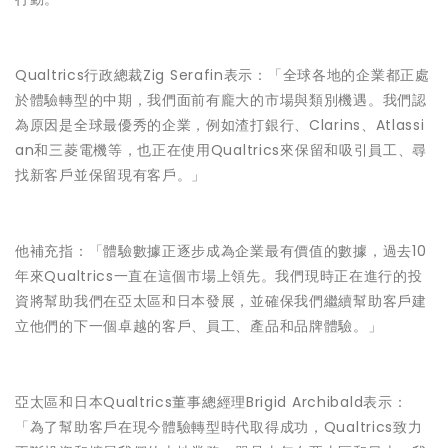
Qualtrics行政總裁Zig Serafin表示：「全球各地的企業都正處
於體驗轉型的中期，我們面前有龐大的市場與類別機遇。我們認
為原因是全球最優秀的企業，例如渣打銀行、Clarins、Atlassi
an和三菱電機等，也正在使用Qualtrics來保留和吸引員工、尋
找新客戶並保留現有客戶。」
他補充指：「體驗數據正逐步成為企業最有價值的數據，過去10
年來Qualtrics一直在這個市場上領先。我們現時正在進行的投
資將幫助我們在亞太區和日本發展，並確保我們繼續幫助客戶建
立他們的下一個卓越的客戶、員工、產品和品牌體驗。」
亞太區和日本Qualtrics董事總經理Brigid Archibald表示：
「為了幫助客戶在現今體驗轉型時代取得成功，Qualtrics致力