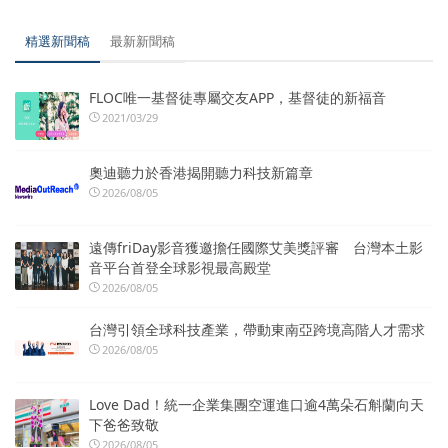
精選新聞稿
最新新聞稿
FLOC唯一基督徒專屬交友APP，基督徒的新福音
2021/03/29
奧迪聽力於香港揭開聽力科技新篇章
2026/08/05
遠傳friDay影音獲邀擔任國際艾美獎評審 台灣本土影
音平台首登全球影視最高殿堂
2026/08/05
台灣引領全球科技產業，帶動東南亞跨境高階人才需求
2026/08/05
Love Dad！統一企業集團空運進口逾4萬朵石斛蘭向天
下爸爸致敬
2026/08/05