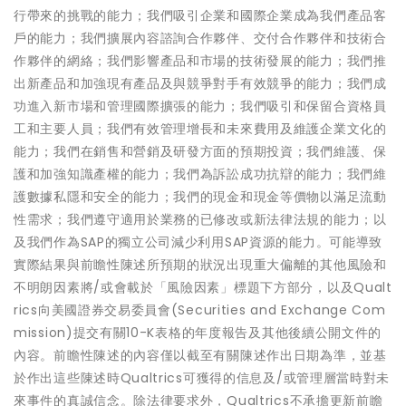
行帶來的挑戰的能力；我們吸引企業和國際企業成為我們產品客
戶的能力；我們擴展內容諮詢合作夥伴、交付合作夥伴和技術合
作夥伴的網絡；我們影響產品和市場的技術發展的能力；我們推
出新產品和加強現有產品及與競爭對手有效競爭的能力；我們成
功進入新市場和管理國際擴張的能力；我們吸引和保留合資格員
工和主要人員；我們有效管理增長和未來費用及維護企業文化的
能力；我們在銷售和營銷及研發方面的預期投資；我們維護、保
護和加強知識產權的能力；我們為訴訟成功抗辯的能力；我們維
護數據私隱和安全的能力；我們的現金和現金等價物以滿足流動
性需求；我們遵守適用於業務的已修改或新法律法規的能力；以
及我們作為SAP的獨立公司減少利用SAP資源的能力。可能導致
實際結果與前瞻性陳述所預期的狀況出現重大偏離的其他風險和
不明朗因素將/或會載於「風險因素」標題下方部分，以及Qualt
rics向美國證券交易委員會(Securities and Exchange Com
mission)提交有關10-K表格的年度報告及其他後續公開文件的
內容。前瞻性陳述的內容僅以截至有關陳述作出日期為準，並基
於作出這些陳述時Qualtrics可獲得的信息及/或管理層當時對未
來事件的真誠信念。除法律要求外，Qualtrics不承擔更新前瞻