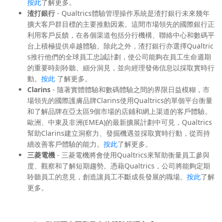
按此
了解更多。
渣打銀行
- Qualtrics體驗管理操作系統是渣打銀行未來幾年
擴大客戶群目標的主要推動因素。這間市場領先的國際銀行正
利用客戶反饋，在各個渠道包括分行機構、聯絡中心和數碼平
台上積極提供卓越體驗。除此之外，渣打銀行亦選擇Qualtric
s推行他們的全球員工忠誠計劃，使公司能夠在員工生命週期
的重要時刻聆聽、細分洞見，並向經理發佈信息以採取實時行
動。
按此
了解更多。
Clarins
- 隨著實體體驗和數碼體驗之間的界限日益模糊，市
場領先的國際護膚品牌Clarins使用Qualtrics的單個平台衡量
和了解品牌在亞太區9個市場的店鋪和網上渠道的客戶體驗。
歐洲、中東及非洲(EMEA)的最新擴展計劃中可見，Qualtrics
幫助Clarins建立洞察力、發掘機遇並採取實時行動，從而持
續改善客戶體驗的能力。
按此
了解更多。
三菱電機
- 三菱電機將會使用Qualtrics來幫助衡量員工參與
度、觀察和了解短期趨勢。憑藉Qualtrics，公司將能夠定期
聆聽員工的意見，創造讓員工不斷成長發展的職場。
按此
了解
更多。