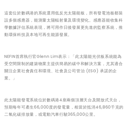
這套位於數碼港的系統選用低反光太陽能板，所有發電池板都裝
設多個感應器，能測量太陽輻射量及環境變化。感應器能收集科
學數據評估系統表現，將可用作日後發展更先進的監察系統，推
動環保科技及本地可再生能​源發展。
NEFIN首席執行官Glenn Lim表示：「此太陽能光伏板系統能為
受空間限制的建築物業主提供簡易的碳中和解決方案，尤其適合
關注企業社會責任和環境、社會及公司管治 (ESG) 承諾的企
業。」
此太陽能發電系統位於數碼港4座兩個頂層天台及開放式天台，
預期每年可產生66,000度的發電量，相當於抵消46,860千克的
二氧化碳排放量，或電動汽車行駛365,000公里。