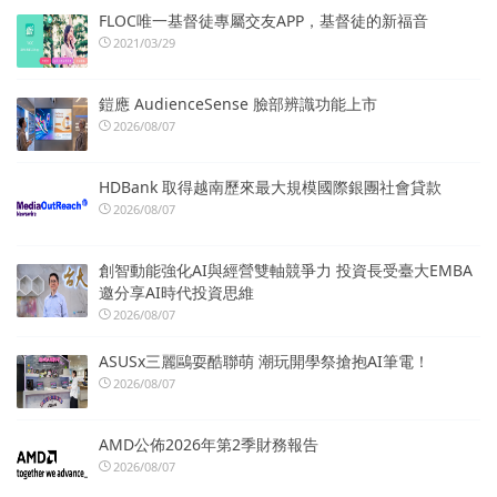
FLOC唯一基督徒專屬交友APP，基督徒的新福音
2021/03/29
鎧應 AudienceSense 臉部辨識功能上市
2026/08/07
HDBank 取得越南歷來最大規模國際銀團社會貸款
2026/08/07
創智動能強化AI與經營雙軸競爭力 投資長受臺大EMBA
邀分享AI時代投資思維
2026/08/07
ASUSx三麗鷗耍酷聯萌 潮玩開學祭搶抱AI筆電！
2026/08/07
AMD公佈2026年第2季財務報告
2026/08/07