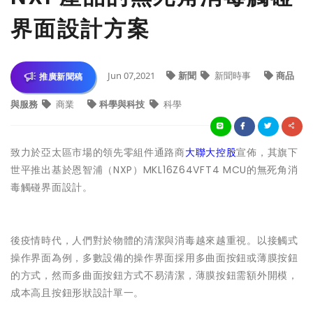
界面設計方案
Jun 07,2021
新聞
新聞時事
商品
推廣新聞稿
與服務
商業
科學與科技
科學
致力於亞太區市場的領先零組件通路商
大聯大控股
宣佈，其旗下
世平推出基於恩智浦（NXP）MKL16Z64VFT4 MCU的無死角消
毒觸碰界面設計。
後疫情時代，人們對於物體的清潔與消毒越來越重視。以接觸式
操作界面為例，多數設備的操作界面採用多曲面按鈕或薄膜按鈕
的方式，然而多曲面按鈕方式不易清潔，薄膜按鈕需額外開模，
成本高且按鈕形狀設計單一。