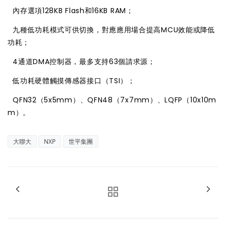

內存選項128KB Flash和16KB RAM；

九種低功耗模式可供切換，對應應用場合提高MCU效能或降低
功耗；

4通道DMA控制器，最多支持63個請求源；

低功耗硬體觸摸傳感器接口（TSI）；

QFN32（5x5mm）、QFN48（7x7mm）、LQFP（10x10m
m）。
大聯大
NXP
世平集團