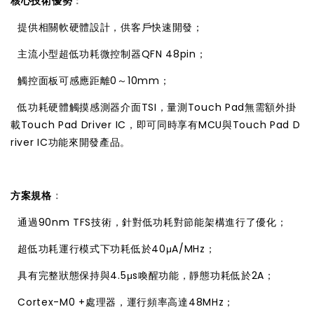
核心技術優勢
：

提供相關軟硬體設計，供客戶快速開發；

主流小型超低功耗微控制器QFN 48pin；

觸控面板可感應距離0～10mm；

低功耗硬體觸摸感測器介面TSI，量測Touch Pad無需額外掛
載Touch Pad Driver IC，即可同時享有MCU與Touch Pad D
river IC功能來開發產品。
方案規格
：

通過90nm TFS技術，針對低功耗對節能架構進行了優化；

超低功耗運行模式下功耗低於40μA/MHz；

具有完整狀態保持與4.5μs喚醒功能，靜態功耗低於2A；

Cortex-M0 +處理器，運行頻率高達48MHz；