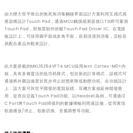
由大聯大世平推出的無死角消毒觸碰界面設計方案利用互感式感
應架構設計Touch Pad，通過MCU觸摸感测器接口TSI即可量測
Touch Pad，而無需額外掛載Touch Pad Driver IC。在電路
板設計上，可採用圓平面或多角平面，容易清潔與消毒，且較容
易配合產品外觀來設計。
此方案搭載的MKL16Z64VFT4 MCU採用Arm Cortex-M0+內
核，具有多種靈活的低功耗模式，包括新的計算模式，該模式可
通過將外圍設備置於異步停止狀態來降低動態功耗。在功能設計
上，該方案可與世平開發的電競鼠標、耳機方案做延伸開發應
用，從而自定義Touch Pad功能。以Headset為例，可通過I2
C Port將Touch Pad掃描到的數據傳輸到周邊設備，從而實現
歌曲播放/停止、歌曲切換、音量調整等功能。