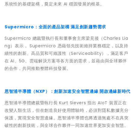
系統性的基礎架構，奠定未來 AI 穩固發展的根基。
Supermicro：全面的產品架構 滿足創新趨勢需求
Supermicro 總裁暨執行長和董事會主席梁見後（Charles Lia
ng）表示， Supermicro 憑藉領先技術維持業務穩定，以及持
續性的創新、高品質和可維護性（Serviceability），滿足客戶
在 AI、5G、雲端解決方案等各方面的需求，並藉由與全球夥伴
的合作，共同推動整體科技發展。
恩智浦半導體（NXP）：創新加速安全智慧邊緣 開啟邊緣新時代
恩智浦半導體總裁暨執行長 Kurt Sievers 指出 AIoT 裝置正在
改變人類生活，但在創造良好使用體驗時，必須對隱私數據充分
保護，實現安全智慧邊緣。恩智浦半導體也將透過無處不在具突
破性的創新技術，與全球合作夥伴一同加速世界更加安全智慧。