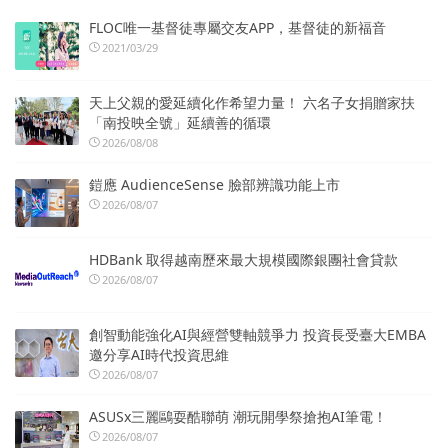
FLOC唯一基督徒專屬交友APP，基督徒的新福音
2021/03/29
天上父親的愛延續化作希望力量！ 六名子女捐贈家扶
「南投映全號」延續善的循環
2026/08/08
鎧應 AudienceSense 臉部辨識功能上市
2026/08/07
HDBank 取得越南歷來最大規模國際銀團社會貸款
2026/08/07
創智動能強化AI與經營雙軸競爭力 投資長受臺大EMBA
邀分享AI時代投資思維
2026/08/07
ASUSx三麗鷗耍酷聯萌 潮玩開學祭搶抱AI筆電！
2026/08/07