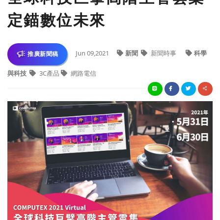
定錨數位未來
Jun 09,2021
新聞
新聞時事
科學
推廣新聞稿
與科技
3C產品
網路電信