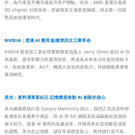
作，為汽車及手機市場提升用戶體驗。此外，AMD 更展示最新
3D chiplet 封裝技術，突破既有互連密度極限，與企業一同迎
戰高效能運算時代。
NVIDIA：透過 AI 應用 點燃第四次工業革命
NVIDIA 製造與工業全球業務開發負責人 Jerry Chen 提到 AI 作
為最新、最有影響力的通用技術，將成為未來各項先進技術如 5
G、高效能運算、AIoT、機器人技術的原動力，持續驅動產業發
展與轉型。
美光：資料運算新紀元 記憶體是推動 AI 創新的核心
美光總裁暨執行長 Sanjay Mehrotra 指出，我們正見證資料密
集運算於各產業中興起，而 AI 和 5G 網路系統為驅動此浪潮的
兩大助力。隨著 AI 應用的急遽成長，伴隨而來的是指數型成長
的挑戰。美光在記憶體、儲存等基礎技術上，將持續打造可靠、