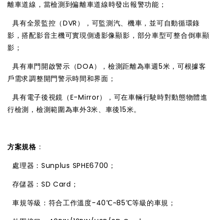
離車道線，當檢測到偏離車道線時發出報警功能；

具有全景監控（DVR），可監測汽、機車，並可自動循環錄
影，搭配影音主機可實現側邊影像顯影，部分車型可整合倒車顯
影；

具有車門開啟警示（DOA），檢測距離為車週5米，可根據客
戶需求調整開門警示時間和界面；

具有電子後視鏡（E-Mirror），可在車輛行駛時對動態物體進
行檢測，檢測範圍為車外3米、車後15米。
方案規格
：

處理器：Sunplus SPHE6700；

存儲器：SD Card；

車規等級：符合工作溫度-40℃~85℃等級的車規；