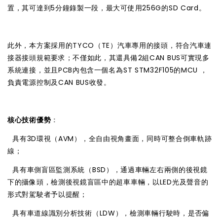
置，其可達到5分鐘錄製一段，最大可使用256G的SD Card。
此外，本方案採用的TYCO（TE）汽車專用的接頭，符合汽車連
接器接頭規範要求；不僅如此，其還具備2組CAN BUS可實現多
系統連接，並且PCB內包含一個名為ST STM32F105的MCU ，
負責電源控制及CAN BUS收發。
核心技術優勢
：

具有3D環視（AVM），全自由視角畫面，同時可整合倒車軌跡
線；

具有車側盲區監測系統（BSD），通過車輛左右兩側的後視鏡
下的攝像頭，檢測後視鏡盲區中的超車車輛，以LED光及聲音的
形式對駕駛者予以提醒；

具有車道線識別分析技術（LDW），檢測車輛行駛時，是否偏