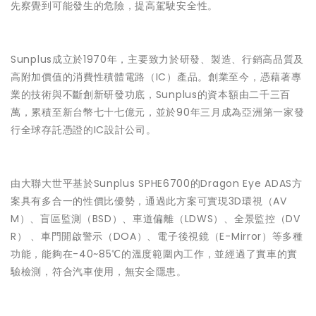
先察覺到可能發生的危險，提高駕駛安全性。
Sunplus成立於1970年，主要致力於研發、製造、行銷高品質及
高附加價值的消費性積體電路（IC）產品。創業至今，憑藉著專
業的技術與不斷創新研發功底，Sunplus的資本額由二千三百
萬，累積至新台幣七十七億元，並於90年三月成為亞洲第一家發
行全球存託憑證的IC設計公司。
由大聯大世平基於Sunplus SPHE6700的Dragon Eye ADAS方
案具有多合一的性價比優勢，通過此方案可實現3D環視（AV
M）、盲區監測（BSD）、車道偏離（LDWS）、全景監控（DV
R） 、車門開啟警示（DOA）、電子後視鏡（E-Mirror）等多種
功能，能夠在-40~85℃的溫度範圍內工作，並經過了實車的實
驗檢測，符合汽車使用，無安全隱患。