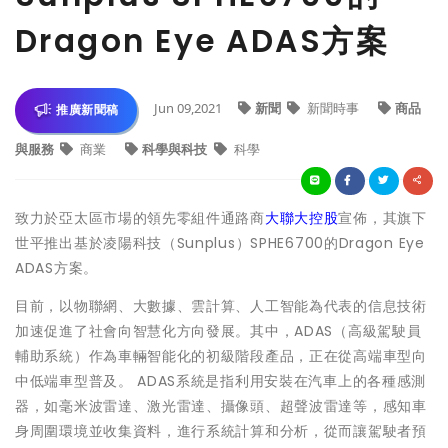
Dragon Eye ADAS方案
Jun 09,2021
新聞
新聞時事
商品
推廣新聞稿
與服務
商業
科學與科技
科學
致力於亞太區市場的領先零組件通路商
大聯大控股
宣佈，其旗下
世平推出基於凌陽科技（Sunplus）SPHE6700的Dragon Eye
ADAS方案。
目前，以物聯網、大數據、雲計算、人工智能為代表的信息技術
加速促進了社會向智慧化方向發展。其中，ADAS（高級駕駛員
輔助系統）作為車輛智能化的初級階段產品，正在從高端車型向
中低端車型普及。 ADAS系統是指利用安裝在汽車上的各種感測
器，如毫米波雷達、激光雷達、攝像頭、超聲波雷達等，感知車
身周圍環境並收集資料，進行系統計算和分析，從而讓駕駛者預