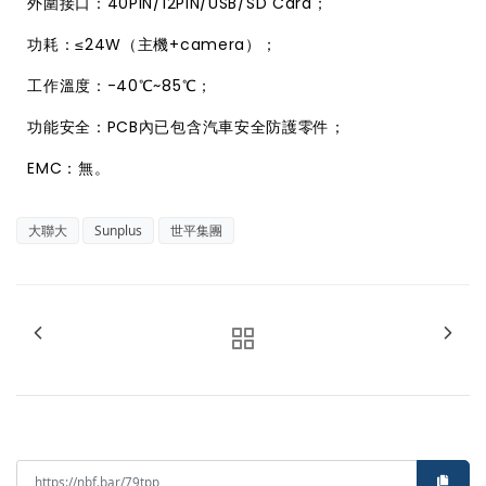

外圍接口：40PIN/12PIN/USB/SD Card；

功耗：≤24W（主機+camera）；

工作溫度：-40℃~85℃；

功能安全：PCB內已包含汽車安全防護零件；

EMC：無。
大聯大
Sunplus
世平集團