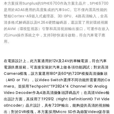
本方案採用Sunplus的SPHE6700作為方案主晶片，SPHE6700
是用於ADAS應用的高度集成的汽車SoC。它不僅內置高性能的
雙核Cortex-A9嵌入式處理器、3D GPU、4路高清輸入，全高
清多格式解碼器以及H.264硬體編碼器，還設置了用於環繞視圖
的AVM（環視監視器）引擎和高清視頻輸出接口，可運作在嵌入
式Linux操作系統之中，支持3秒快速冷啟動，符合汽車電子應
用。
在電源設計上，此方案適用於12V及24V的車輛電源，符合汽車
電源供應規範，可直接安裝於汽車上做各項功能調試；對於高清
Camera模塊，該方案選用180°及60°的720P模擬高清攝像頭
（AHD or TVI），以Video Switch選擇不同功能所需要用的Ca
mera。並採用Techpoint“TP2824”4 Channel HD Analog
Video Decoder作為4路高清攝像頭譯碼晶片；在高清Video輸
出設計方面，其採用了TP2912（Hight DefinitionHD TVI Vide
oEncoder）晶片設計，具有720P輸出，能夠提供高清的視頻輸
出；對於DVR模塊，本方案採用Micro SD作為錄製Video儲存裝